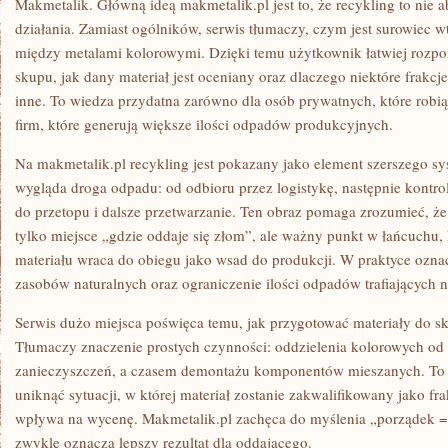
Makmetalik. Główną ideą makmetalik.pl jest to, że recykling to nie a
działania. Zamiast ogólników, serwis tłumaczy, czym jest surowiec wt
między metalami kolorowymi. Dzięki temu użytkownik łatwiej rozp
skupu, jak dany materiał jest oceniany oraz dlaczego niektóre frakcje
inne. To wiedza przydatna zarówno dla osób prywatnych, które robią 
firm, które generują większe ilości odpadów produkcyjnych.
Na makmetalik.pl recykling jest pokazany jako element szerszego sy
wygląda droga odpadu: od odbioru przez logistykę, następnie kontro
do przetopu i dalsze przetwarzanie. Ten obraz pomaga zrozumieć, ż
tylko miejsce „gdzie oddaje się złom”, ale ważny punkt w łańcuchu, 
materiału wraca do obiegu jako wsad do produkcji. W praktyce oznac
zasobów naturalnych oraz ograniczenie ilości odpadów trafiających 
Serwis dużo miejsca poświęca temu, jak przygotować materiały do s
Tłumaczy znaczenie prostych czynności: oddzielenia kolorowych od 
zanieczyszczeń, a czasem demontażu komponentów mieszanych. To 
uniknąć sytuacji, w której materiał zostanie zakwalifikowany jako fr
wpływa na wycenę. Makmetalik.pl zachęca do myślenia „porządek = 
zwykle oznacza lepszy rezultat dla oddającego.