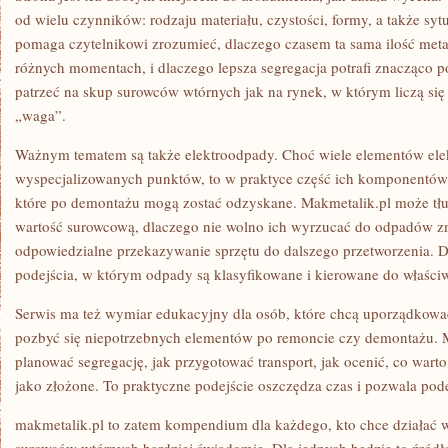
od wielu czynników: rodzaju materiału, czystości, formy, a także syt
pomaga czytelnikowi zrozumieć, dlaczego czasem ta sama ilość met
różnych momentach, i dlaczego lepsza segregacja potrafi znacząco 
patrzeć na skup surowców wtórnych jak na rynek, w którym liczą się 
„waga”.
Ważnym tematem są także elektroodpady. Choć wiele elementów elek
wyspecjalizowanych punktów, to w praktyce część ich komponentów z
które po demontażu mogą zostać odzyskane. Makmetalik.pl może tłu
wartość surowcową, dlaczego nie wolno ich wyrzucać do odpadów zm
odpowiedzialne przekazywanie sprzętu do dalszego przetworzenia. D
podejścia, w którym odpady są klasyfikowane i kierowane do właści
Serwis ma też wymiar edukacyjny dla osób, które chcą uporządkowa
pozbyć się niepotrzebnych elementów po remoncie czy demontażu. 
planować segregację, jak przygotować transport, jak ocenić, co warto 
jako złożone. To praktyczne podejście oszczędza czas i pozwala pod
makmetalik.pl to zatem kompendium dla każdego, kto chce działać w