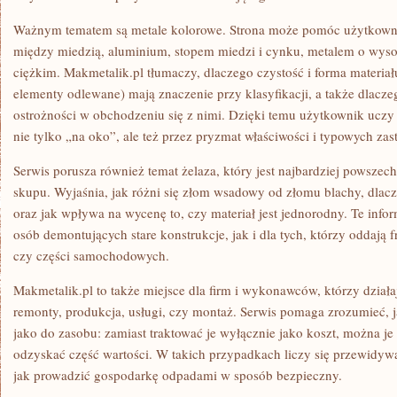
Ważnym tematem są metale kolorowe. Strona może pomóc użytkown
między miedzią, aluminium, stopem miedzi i cynku, metalem o wyso
ciężkim. Makmetalik.pl tłumaczy, dlaczego czystość i forma materiał
elementy odlewane) mają znaczenie przy klasyfikacji, a także dlac
ostrożności w obchodzeniu się z nimi. Dzięki temu użytkownik ucz
nie tylko „na oko”, ale też przez pryzmat właściwości i typowych za
Serwis porusza również temat żelaza, który jest najbardziej powsze
skupu. Wyjaśnia, jak różni się złom wsadowy od złomu blachy, dlacz
oraz jak wpływa na wycenę to, czy materiał jest jednorodny. Te info
osób demontujących stare konstrukcje, jak i dla tych, którzy oddają 
czy części samochodowych.
Makmetalik.pl to także miejsce dla firm i wykonawców, którzy działa
remonty, produkcja, usługi, czy montaż. Serwis pomaga zrozumieć,
jako do zasobu: zamiast traktować je wyłącznie jako koszt, można 
odzyskać część wartości. W takich przypadkach liczy się przewidywa
jak prowadzić gospodarkę odpadami w sposób bezpieczny.