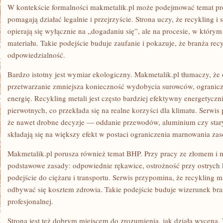
W kontekście formalności makmetalik.pl może podejmować temat pro
pomagają działać legalnie i przejrzyście. Strona uczy, że recykling 
opierają się wyłącznie na „dogadaniu się”, ale na procesie, w którym
materiału. Takie podejście buduje zaufanie i pokazuje, że branża recy
odpowiedzialność.
Bardzo istotny jest wymiar ekologiczny. Makmetalik.pl tłumaczy, że
przetwarzanie zmniejsza konieczność wydobycia surowców, ogranicz
energię. Recykling metali jest często bardziej efektywny energetycz
pierwotnych, co przekłada się na realne korzyści dla klimatu. Serwi
że nawet drobne decyzje — oddanie przewodów, aluminium czy sta
składają się na większy efekt w postaci ograniczenia marnowania za
Makmetalik.pl porusza również temat BHP. Przy pracy ze złomem i 
podstawowe zasady: odpowiednie rękawice, ostrożność przy ostrych
podejście do ciężaru i transportu. Serwis przypomina, że recykling m
odbywać się kosztem zdrowia. Takie podejście buduje wizerunek bra
profesjonalnej.
Strona jest też dobrym miejscem do zrozumienia, jak działa wycena. 