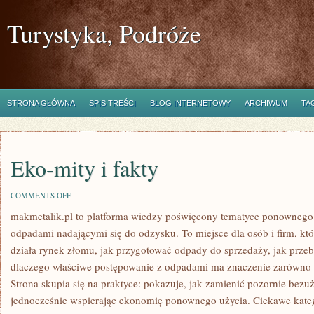
Turystyka, Podróże
STRONA GŁÓWNA
SPIS TREŚCI
BLOG INTERNETOWY
ARCHIWUM
TA
Eko-mity i fakty
ON
COMMENTS OFF
EKO-
makmetalik.pl to platforma wiedzy poświęcony tematyce ponownego
MITY
I
odpadami nadającymi się do odzysku. To miejsce dla osób i firm, któ
FAKTY
działa rynek złomu, jak przygotować odpady do sprzedaży, jak przebi
dlaczego właściwe postępowanie z odpadami ma znaczenie zarówno dl
Strona skupia się na praktyce: pokazuje, jak zamienić pozornie bezu
jednocześnie wspierając ekonomię ponownego użycia. Ciekawe kate