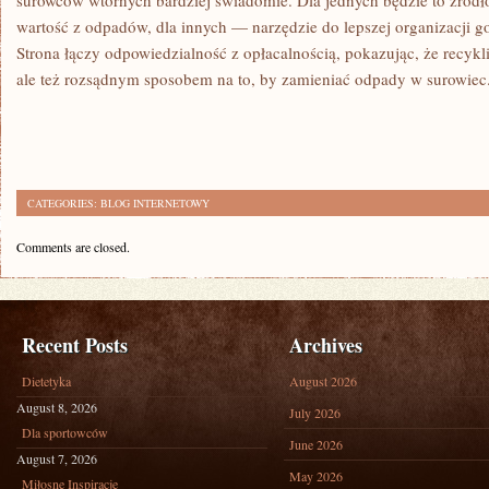
surowców wtórnych bardziej świadomie. Dla jednych będzie to źródł
wartość z odpadów, dla innych — narzędzie do lepszej organizacji go
Strona łączy odpowiedzialność z opłacalnością, pokazując, że recykl
ale też rozsądnym sposobem na to, by zamieniać odpady w surowiec
CATEGORIES:
BLOG INTERNETOWY
Comments are closed.
Recent Posts
Archives
Dietetyka
August 2026
August 8, 2026
July 2026
Dla sportowców
June 2026
August 7, 2026
May 2026
Miłosne Inspiracje