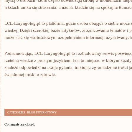
myślą o osobach, które często odwiedzają stronę w momentach niep
tekstach unika się straszenia, a nacisk kładzie się na spokojne tłumac
LCL-Laryngolog.pl to platforma, gdzie osoba dbająca o siebie może
wiedzę. Dzięki szerokiej bazie artykułów, zróżnicowaniu tematów i 
może stać się wartościowym uzupełnieniem informacji uzyskiwanych 
Podsumowując, LCL-Laryngolog.pl to rozbudowany serwis poświęcon
rzetelną wiedzę z prostym językiem. Jest to miejsce, w którym każd
znaleźć odpowiedzi na swoje pytania, traktując zgromadzone treści j
świadomej troski o zdrowie.
CATEGORIES:
BLOG INTERNETOWY
Comments are closed.