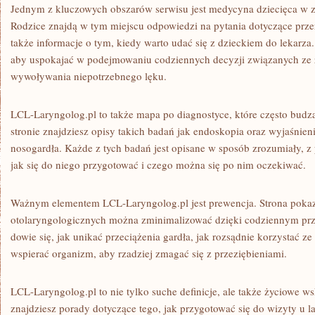
Jednym z kluczowych obszarów serwisu jest medycyna dziecięca w zak
Rodzice znajdą w tym miejscu odpowiedzi na pytania dotyczące przer
także informacje o tym, kiedy warto udać się z dzieckiem do lekarza
aby uspokajać w podejmowaniu codziennych decyzji związanych ze
wywoływania niepotrzebnego lęku.
LCL-Laryngolog.pl to także mapa po diagnostyce, które często budz
stronie znajdziesz opisy takich badań jak endoskopia oraz wyjaśnie
nosogardła. Każde z tych badań jest opisane w sposób zrozumiały, z
jak się do niego przygotować i czego można się po nim oczekiwać.
Ważnym elementem LCL-Laryngolog.pl jest prewencja. Strona pokaz
otolaryngologicznych można zminimalizować dzięki codziennym pr
dowie się, jak unikać przeciążenia gardła, jak rozsądnie korzystać z
wspierać organizm, aby rzadziej zmagać się z przeziębieniami.
LCL-Laryngolog.pl to nie tylko suche definicje, ale także życiowe 
znajdziesz porady dotyczące tego, jak przygotować się do wizyty u 