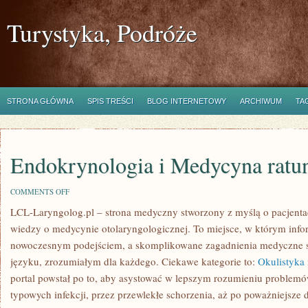
Turystyka, Podróże
STRONA GŁÓWNA
SPIS TREŚCI
BLOG INTERNETOWY
ARCHIWUM
TA
Endokrynologia i Medycyna rat
ON
COMMENTS OFF
ENDOKRYNOLOGIA
LCL-Laryngolog.pl – strona medyczny stworzony z myślą o pacjenta
I
MEDYCYNA
wiedzy o medycynie otolaryngologicznej. To miejsce, w którym infor
RATUNKOWA
nowoczesnym podejściem, a skomplikowane zagadnienia medyczne 
języku, zrozumiałym dla każdego. Ciekawe kategorie to:
Okulistyka
portal powstał po to, aby asystować w lepszym rozumieniu problem
typowych infekcji, przez przewlekłe schorzenia, aż po poważniejsze