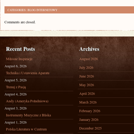
CATEGORIES:
BLOG INTERNETOWY
Comments are closed.
Recent Posts
Archives
Miłosne Inspiracje
August 2026
August 6, 2026
July 2026
Technika i Ustawienia Aparatu
June 2026
August 5, 2026
May 2026
Trenuj z Pasją
April 2026
August 4, 2026
Andy (Ameryka Południowa)
March 2026
August 3, 2026
February 2026
Instrumenty Muzyczne z Bliska
January 2026
August 1, 2026
December 2025
Polska Literatura w Centrum