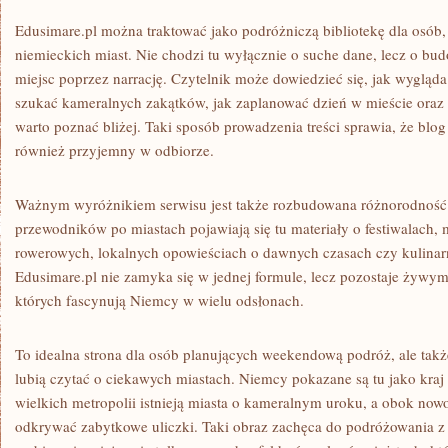
Edusimare.pl można traktować jako podróżniczą bibliotekę dla osób,
niemieckich miast. Nie chodzi tu wyłącznie o suche dane, lecz o bu
miejsc poprzez narrację. Czytelnik może dowiedzieć się, jak wyglą
szukać kameralnych zakątków, jak zaplanować dzień w mieście oraz k
warto poznać bliżej. Taki sposób prowadzenia treści sprawia, że blog 
również przyjemny w odbiorze.
Ważnym wyróżnikiem serwisu jest także rozbudowana różnorodność 
przewodników po miastach pojawiają się tu materiały o festiwalach, 
rowerowych, lokalnych opowieściach o dawnych czasach czy kulinarn
Edusimare.pl nie zamyka się w jednej formule, lecz pozostaje żywym
których fascynują Niemcy w wielu odsłonach.
To idealna strona dla osób planujących weekendową podróż, ale także
lubią czytać o ciekawych miastach. Niemcy pokazane są tu jako kra
wielkich metropolii istnieją miasta o kameralnym uroku, a obok no
odkrywać zabytkowe uliczki. Taki obraz zachęca do podróżowania z