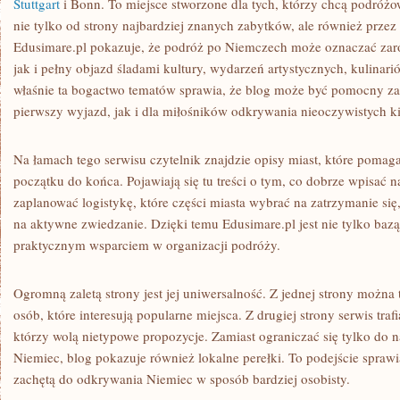
Stuttgart
i Bonn. To miejsce stworzone dla tych, którzy chcą podró
nie tylko od strony najbardziej znanych zabytków, ale również przez
Edusimare.pl pokazuje, że podróż po Niemczech może oznaczać za
jak i pełny objazd śladami kultury, wydarzeń artystycznych, kulinar
właśnie ta bogactwo tematów sprawia, że blog może być pomocny z
pierwszy wyjazd, jak i dla miłośników odkrywania nieoczywistych k
Na łamach tego serwisu czytelnik znajdzie opisy miast, które pomag
początku do końca. Pojawiają się tu treści o tym, co dobrze wpisać na 
zaplanować logistykę, które części miasta wybrać na zatrzymanie się,
na aktywne zwiedzanie. Dzięki temu Edusimare.pl jest nie tylko bazą 
praktycznym wsparciem w organizacji podróży.
Ogromną zaletą strony jest jej uniwersalność. Z jednej strony można 
osób, które interesują popularne miejsca. Z drugiej strony serwis tra
którzy wolą nietypowe propozycje. Zamiast ograniczać się tylko do 
Niemiec, blog pokazuje również lokalne perełki. To podejście sprawi
zachętą do odkrywania Niemiec w sposób bardziej osobisty.