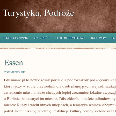
Turystyka, Podróże
STRONA GŁÓWNA
SPIS TREŚCI
BLOG INTERNETOWY
ARCHIWUM
TA
Essen
ON
COMMENTS OFF
ESSEN
Edusimare.pl to nowoczesny portal dla podróżników poświęcony Rep
który łączy w sobie przewodnik dla osób planujących wyjazd, szuk
zwiedzanie miast, a także chcących lepiej zrozumieć lokalne zwyczaje.
o Berlinie, hanzeatyckim mieście, Düsseldorfie, mieście odbudowanym
mieście Ruhry i wielu innych miejscach, a tematyka wpisów obejmuj
pobyt, komunikację, kuchnię, instytucje kultury, tereny zielone oraz 