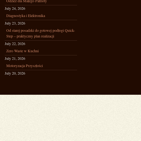
Odzież dla Małego Patrioty
July 24, 2026
Diagnostyka i Elektronika
July 23, 2026
Od starej posadzki do gotowej podłogi Quick-
Step – praktyczny plan realizacji
July 22, 2026
Zero Waste w Kuchni
July 21, 2026
Motoryzacja Przyszłości
July 20, 2026