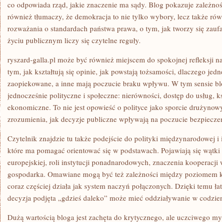
co odpowiada rząd, jakie znaczenie ma sądy. Blog pokazuje zależnośc
również tłumaczy, że demokracja to nie tylko wybory, lecz także ró
rozważania o standardach państwa prawa, o tym, jak tworzy się zaufa
życiu publicznym liczy się czytelne reguły.
ryszard-galla.pl może być również miejscem do spokojnej refleksji 
tym, jak kształtują się opinie, jak powstają tożsamości, dlaczego jed
zaopiekowane, a inne mają poczucie braku wpływu. W tym sensie bl
jednocześnie polityczne i społeczne: nierówności, dostęp do usług, k
ekonomiczne. To nie jest opowieść o polityce jako sporcie drużynow
zrozumienia, jak decyzje publiczne wpływają na poczucie bezpiecze
Czytelnik znajdzie tu także podejście do polityki międzynarodowej i i
które ma pomagać orientować się w podstawach. Pojawiają się wątki
europejskiej, roli instytucji ponadnarodowych, znaczenia kooperacji 
gospodarka. Omawiane mogą być też zależności między poziomem k
coraz częściej działa jak system naczyń połączonych. Dzięki temu ła
decyzja podjęta „gdzieś daleko” może mieć oddziaływanie w codzie
Dużą wartością bloga jest zachęta do krytycznego, ale uczciwego my