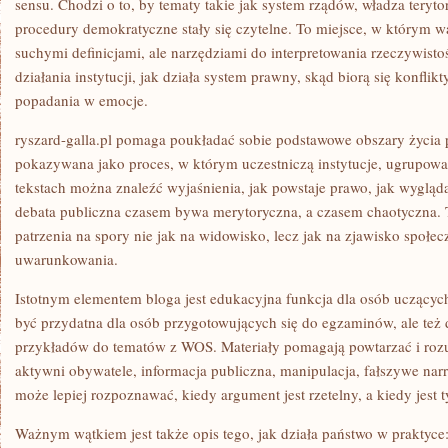
sensu. Chodzi o to, by tematy takie jak system rządów, władza teryto
procedury demokratyczne stały się czytelne. To miejsce, w którym w
suchymi definicjami, ale narzędziami do interpretowania rzeczywistoś
działania instytucji, jak działa system prawny, skąd biorą się konflik
popadania w emocje.
ryszard-galla.pl pomaga poukładać sobie podstawowe obszary życia pu
pokazywana jako proces, w którym uczestniczą instytucje, ugrupowa
tekstach można znaleźć wyjaśnienia, jak powstaje prawo, jak wygląda
debata publiczna czasem bywa merytoryczna, a czasem chaotyczna. 
patrzenia na spory nie jak na widowisko, lecz jak na zjawisko społec
uwarunkowania.
Istotnym elementem bloga jest edukacyjna funkcja dla osób uczących
być przydatna dla osób przygotowujących się do egzaminów, ale też d
przykładów do tematów z WOS. Materiały pomagają powtarzać i rozu
aktywni obywatele, informacja publiczna, manipulacja, fałszywe narr
może lepiej rozpoznawać, kiedy argument jest rzetelny, a kiedy jest
Ważnym wątkiem jest także opis tego, jak działa państwo w praktyce