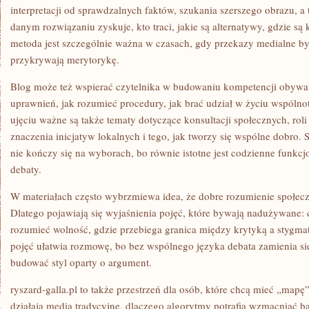
interpretacji od sprawdzalnych faktów, szukania szerszego obrazu, a
danym rozwiązaniu zyskuje, kto traci, jakie są alternatywy, gdzie są 
metoda jest szczególnie ważna w czasach, gdy przekazy medialne by
przykrywają merytorykę.
Blog może też wspierać czytelnika w budowaniu kompetencji obywate
uprawnień, jak rozumieć procedury, jak brać udział w życiu wspóln
ujęciu ważne są także tematy dotyczące konsultacji społecznych, rol
znaczenia inicjatyw lokalnych i tego, jak tworzy się wspólne dobro. 
nie kończy się na wyborach, bo równie istotne jest codzienne funkcjo
debaty.
W materiałach często wybrzmiewa idea, że dobre rozumienie społecz
Dlatego pojawiają się wyjaśnienia pojęć, które bywają nadużywane: 
rozumieć wolność, gdzie przebiega granica między krytyką a stygma
pojęć ułatwia rozmowę, bo bez wspólnego języka debata zamienia się
budować styl oparty o argument.
ryszard-galla.pl to także przestrzeń dla osób, które chcą mieć „mapę
działają media tradycyjne, dlaczego algorytmy potrafią wzmacniać ba