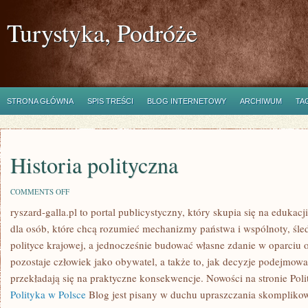
Turystyka, Podróże
STRONA GŁÓWNA
SPIS TREŚCI
BLOG INTERNETOWY
ARCHIWUM
TA
Historia polityczna
ON
COMMENTS OFF
HISTORIA
ryszard-galla.pl to portal publicystyczny, który skupia się na edukacj
POLITYCZNA
dla osób, które chcą rozumieć mechanizmy państwa i wspólnoty, śle
polityce krajowej, a jednocześnie budować własne zdanie w oparciu o
pozostaje człowiek jako obywatel, a także to, jak decyzje podejmow
przekładają się na praktyczne konsekwencje. Nowości na stronie Polit
Polityka w Polsce
Blog jest pisany w duchu upraszczania skompliko