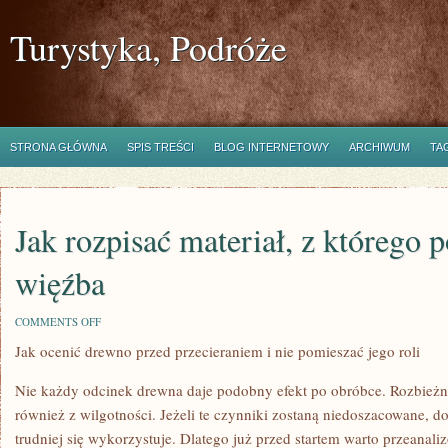
Turystyka, Podróże
STRONA GŁÓWNA
SPIS TREŚCI
BLOG INTERNETOWY
ARCHIWUM
TA
Jak rozpisać materiał, z którego 
więźba
ON
COMMENTS OFF
JAK
Jak ocenić drewno przed przecieraniem i nie pomieszać jego roli
ROZPISAĆ
MATERIAŁ,
Z
Nie każdy odcinek drewna daje podobny efekt po obróbce. Rozbieżno
KTÓREGO
POWSTANIE
również z wilgotności. Jeżeli te czynniki zostaną niedoszacowane, do
WIĘŹBA
trudniej się wykorzystuje. Dlatego już przed startem warto przeanal