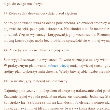
tego, do czego ma służyć.
## Które cechy drewna decydują przed cięciem
Sporo podpowiada uważna ocena powierzchni, zbieżności średnicy o
pojawić się sęki, pęknięcia i skręcenia. Nie chodzi o to, że materiał
odrzucić. Często wystarczy skorygować jego przeznaczenie. Element,
mocną konstrukcję, może bez problemu sprawdzić się w mniej wym
## Po co łączyć ocenę drewna z projektem
Sam wygląd surowca nie wystarcza. Równie ważne jest to, czy wiad
W praktycznym planowaniu
zobacz więcej
mają najwięcej sensu, gd
spójny plan wykorzystania drewna. Wtedy łatwiej zbić liczbę nietrafi
## Co ustalić, gdy materiał nie jest równy
Najmniej praktycznym podejściem okazuje się traktowanie całej parti
Znacznie lepiej wypada podział na różne zastosowania. Jedna część
konstrukcyjne, a słabsze sztuki na łaty, deski lub elementy pomocnic
i daje, że nawet mniej idealny surowiec bywa wykorzystany praktyc