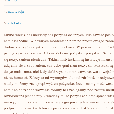
4.
nawigacja
5.
artykuly
Jakikolwiek z nas niekiedy coś pożycza od innych. Nie zawsze posiad
nam niezbędne. W pewnych momentach nam po prostu czegoś zabrak
drobne rzeczy takie jak sól, cukier czy kawa. W pewnych momentac
pieniędzy – pod zastaw. A to niestety nie jest łatwo pozyskać. Są jed
się pożyczaniem pieniędzy. Takimi instytucjami są instytucje finans
udajemy się z zapytaniem, czy udostępni nam pożyczki. Pożyczki są
dosyć mała suma, niekiedy dość wysoka oraz wówczas warto wejść n
nieruchomości. Zależy to od wymogów, ale i od zdolności kredytowe
wtedy możemy zaciągnąć wyższą pożyczkę. Jeżeli mamy możliwość u
nam one potrzebne wówczas robimy to i zaciągamy pod zastaw nier
rozlokowana jest na raty. Świadczy to, że pożyczkobiorca spłaca włas
mu wygodnie, ale i wedle zasad wynegocjowanych w umowie kredyt
podpisuje umowę kredytową z pożyczkodawcą. Jest to dokument, jaki