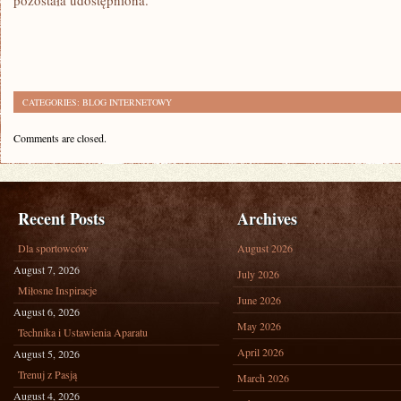
pozostała udostępniona.
CATEGORIES:
BLOG INTERNETOWY
Comments are closed.
Recent Posts
Archives
Dla sportowców
August 2026
August 7, 2026
July 2026
Miłosne Inspiracje
June 2026
August 6, 2026
May 2026
Technika i Ustawienia Aparatu
April 2026
August 5, 2026
Trenuj z Pasją
March 2026
August 4, 2026