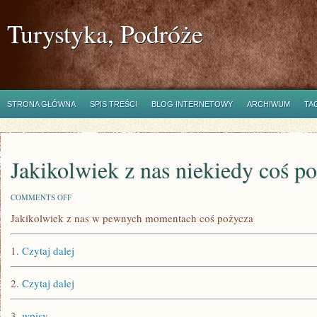
Turystyka, Podróże
STRONA GŁÓWNA
SPIS TREŚCI
BLOG INTERNETOWY
ARCHIWUM
TA
Jakikolwiek z nas niekiedy coś p
ON
COMMENTS OFF
JAKIKOLWIEK
Jakikolwiek z nas w pewnych momentach coś pożycza
Z
NAS
NIEKIEDY
1.
Czytaj dalej
COŚ
POŻYCZA
2.
Czytaj dalej
3.
wpisy