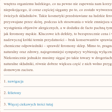
FAMILIA,
wnętrza organizmu ludzkiego, co na pewno nie zapewnia nam korzyś
PRZYJACIELE
niepokojącego, iż coraz częściej sięgamy po to, co zostało wytworzo
świeżych składników. Takie kosmetyki przedstawiane na ludzkie fer
przyswajane przez skórę, podczas ich stosowania o wiele zmniejsza 
wystąpienia objawów alergicznych, a w dodatku de facto pachną tym
jak feromony męskie. Kluczowe ich defekty, to bezsprzecznie cena 
nadzwyczaj krótki termin przydatności – brak konserwantów sprawia,
chemiczne odpowiedniki – sprawdź feromony sklep. Mimo to, pragną
naturalny oraz zdrowy, najogromniejsi sympatycy wybierają wyłączni
Niekoniecznie jednakże musimy sięgać po takie towary w drogeriach
naturalne składniki, równie dobrze większa część z nich wolno przy
domowym zaciszu.
1.
nawigacja
2.
felietony
3.
Więcej ciekawych treści tutaj