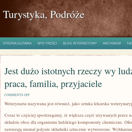
Turystyka, Podróże
STRONA GŁÓWNA
SPIS TREŚCI
BLOG INTERNETOWY
ARCHIWUM
TA
Jest dużo istotnych rzeczy wy lud
praca, familia, przyjaciele
ON
COMMENTS OFF
JEST
Weterynaria nazywana jest również, jako sztuka lekarska weterynaryjn
DUŻO
ISTOTNYCH
RZECZY
Coraz to częściej spostrzegamy, iż większa część używanych przez 
WY
LUDZKIM
składzie obce dla organizmu ludzkiego komponenty chemiczne. Ofer
ŻYCIU:
zawierają niemal jedynie składniki sztucznie wytworzone. Wchłaniane
PRACA,