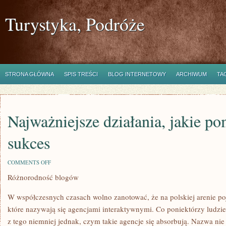
Turystyka, Podróże
STRONA GŁÓWNA
SPIS TREŚCI
BLOG INTERNETOWY
ARCHIWUM
TA
Najważniejsze działania, jakie p
sukces
ON
COMMENTS OFF
NAJWAŻNIEJSZE
Różnorodność blogów
DZIAŁANIA,
JAKIE
POMAGAJĄ
W współczesnych czasach wolno zanotować, że na polskiej arenie poj
UZYSKAĆ
SUKCES
które nazywają się agencjami interaktywnymi. Co poniektórzy ludzie 
z tego niemniej jednak, czym takie agencje się absorbują. Nazwa nie 