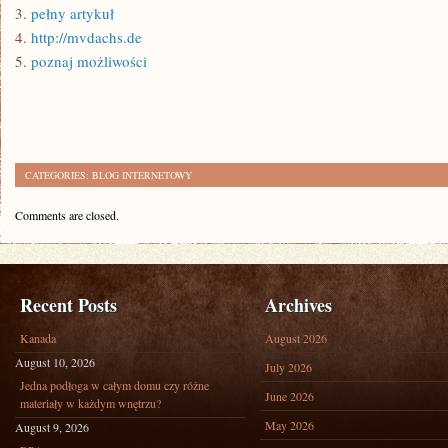
3.
pełny artykuł
4.
http://mvdachs.de
5.
poznaj możliwości
CATEGORIES:
BLOG INTERNETOWY
Comments are closed.
Recent Posts
Archives
Kanada
August 2026
August 10, 2026
July 2026
Jedna podłoga w całym domu czy różne
June 2026
materiały w każdym wnętrzu?
May 2026
August 9, 2026