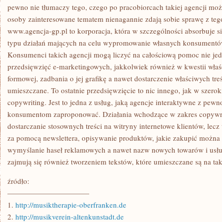
pewno nie tłumaczy tego, czego po pracobiorcach takiej agencji moż
osoby zainteresowane tematem nienagannie zdają sobie sprawę z tego
www.agencja-gp.pl to korporacja, która w szczególności absorbuje 
typu działań mających na celu wypromowanie własnych konsumentów 
Konsumenci takich agencji mogą liczyć na całościową pomoc nie je
przedsięwzięć e-marketingowych, jakkolwiek również w kwestii wła
formowej, zadbania o jej grafikę a nawet dostarczenie właściwych treś
umieszczane. To ostatnie przedsięwzięcie to nic innego, jak w szero
copywriting. Jest to jedna z usług, jaką agencje interaktywne z pe
konsumentom zaproponować. Działania wchodzące w zakres copywrit
dostarczanie stosownych treści na witryny internetowe klientów, lecz 
za pomocą newslettera, opisywanie produktów, jakie zakupić można 
wymyślanie haseł reklamowych a nawet nazw nowych towarów i usłu
zajmują się również tworzeniem tekstów, które umieszczane są na ta
źródło:
———————————
1.
http://musiktherapie-oberfranken.de
2.
http://musikverein-altenkunstadt.de