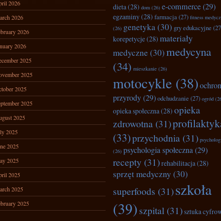
ril 2026
e-commerce
(29)
dieta
(28)
dom
(26)
egzaminy
(28)
farmacja
(27)
arch 2026
fitness medyc
genetyka
(30)
gry edukacyjne
(27
(26)
bruary 2026
materiały
korepetycje
(28)
nuary 2026
medycyna
medyczne
(30)
ecember 2025
(34)
mieszkanie
(26)
ovember 2025
motocykle
(38)
ochro
tober 2025
przyrody
(29)
odchudzanie
(27)
ogród
(2
ptember 2025
opieka
opieka społeczna
(28)
ugust 2025
profilaktyk
zdrowotna
(31)
ly 2025
(33)
przychodnia
(31)
psycholog
ne 2025
psychologia społeczna
(29)
(26)
recepty
(31)
ay 2025
rehabilitacja
(28)
sprzęt medyczny
(30)
ril 2025
szkoła
superfoods
(31)
arch 2025
(39)
bruary 2025
szpital
(31)
sztuka cyfro