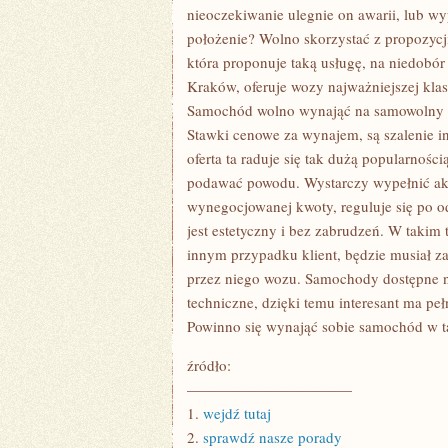
KAŻDY
nieoczekiwanie ulegnie on awarii, lub w
KOGO
położenie? Wolno skorzystać z propozyc
NA
TO
która proponuje taką usługę, na niedobó
STAĆ
Kraków, oferuje wozy najważniejszej klas
Samochód wolno wynająć na samowolny ok
Stawki cenowe za wynajem, są szalenie in
oferta ta raduje się tak dużą popularnośc
podawać powodu. Wystarczy wypełnić akur
wynegocjowanej kwoty, reguluje się po
jest estetyczny i bez zabrudzeń. W taki
innym przypadku klient, będzie musiał za
przez niego wozu. Samochody dostępne n
techniczne, dzięki temu interesant ma p
Powinno się wynająć sobie samochód w tak
źródło:
———————————
1.
wejdź tutaj
2.
sprawdź nasze porady