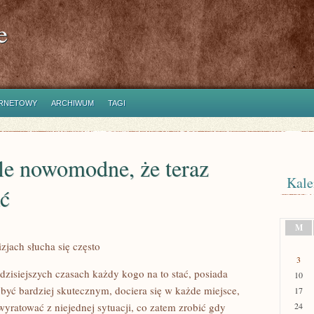
e
ERNETOWY
ARCHIWUM
TAGI
yle nowomodne, że teraz
Kale
ać
M
jach słucha się często
3
zisiejszych czasach każdy kogo na to stać, posiada
10
yć bardziej skutecznym, dociera się w każde miejsce,
17
yratować z niejednej sytuacji, co zatem zrobić gdy
24