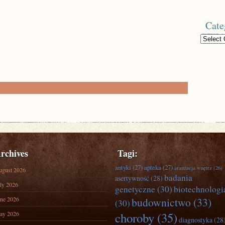
Cate
Categories
rchives
Tagi:
antyki
(27)
apteka
(27)
aranżacja wnętrz
(26)
ugust 2026
badania
asertywność
(28)
ly 2026
genetyczne
(30)
biotechnologi
ne 2026
budownictwo
(33)
(30)
ay 2026
choroby
(35)
diagnostyka
(28