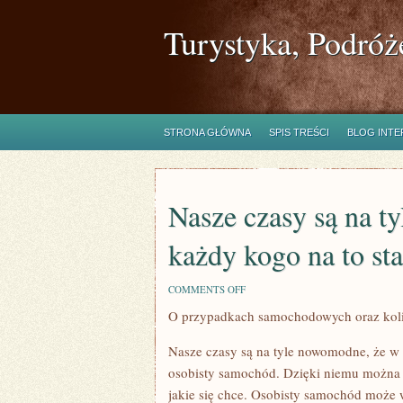
Turystyka, Podróż
STRONA GŁÓWNA
SPIS TREŚCI
BLOG INT
Nasze czasy są na t
każdy kogo na to st
ON
COMMENTS OFF
NASZE
O przypadkach samochodowych oraz koliz
CZASY
SĄ
NA
Nasze czasy są na tyle nowomodne, że w d
TYLE
NOWOMODNE,
osobisty samochód. Dzięki niemu można b
ŻE
jakie się chce. Osobisty samochód może w
TERAZ