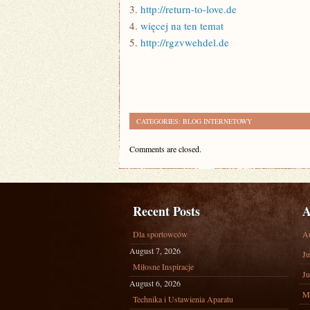
3.
http://return-to-love.de
4.
więcej na ten temat
5.
http://rgzvwehdel.de
CATEGORIES:
BLOG INTERNETOWY
Comments are closed.
Recent Posts
A
Dla sportowców
A
August 7, 2026
Ju
Miłosne Inspiracje
Ju
August 6, 2026
M
Technika i Ustawienia Aparatu