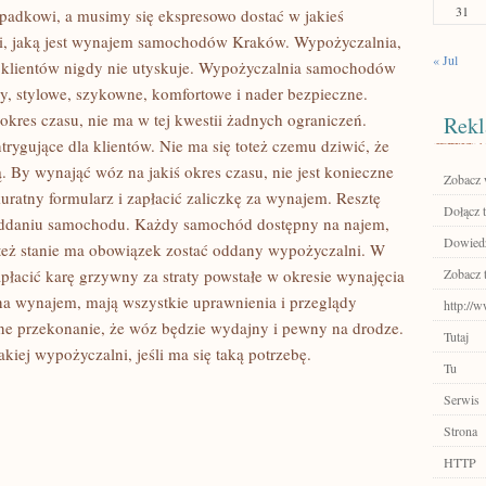
31
ypadkowi, a musimy się ekspresowo dostać w jakieś
ji, jaką jest wynajem samochodów Kraków. Wypożyczalnia,
« Jul
r klientów nigdy nie utyskuje. Wypożyczalnia samochodów
y, stylowe, szykowne, komfortowe i nader bezpieczne.
res czasu, nie ma w tej kwestii żadnych ograniczeń.
Rekl
trygujące dla klientów. Nie ma się toteż czemu dziwić, że
ią. By wynająć wóz na jakiś okres czasu, nie jest konieczne
Zobacz 
atny formularz i zapłacić zaliczkę za wynajem. Resztę
Dołącz t
 oddaniu samochodu. Każdy samochód dostępny na najem,
Dowiedz 
m też stanie ma obowiązek zostać oddany wypożyczalni. W
płacić karę grzywny za straty powstałe w okresie wynajęcia
Zobacz 
a wynajem, mają wszystkie uprawnienia i przeglądy
http://w
ełne przekonanie, że wóz będzie wydajny i pewny na drodze.
Tutaj
iej wypożyczalni, jeśli ma się taką potrzebę.
Tu
Serwis
Strona
HTTP