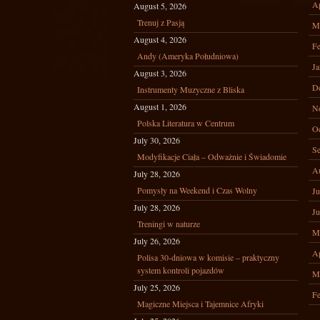
Ap
August 5, 2026
Trenuj z Pasją
M
August 4, 2026
Fe
Andy (Ameryka Południowa)
Ja
August 3, 2026
D
Instrumenty Muzyczne z Bliska
August 1, 2026
N
Polska Literatura w Centrum
Oc
July 30, 2026
Se
Modyfikacje Ciała – Odważnie i Świadomie
A
July 28, 2026
Pomysły na Weekend i Czas Wolny
Ju
July 28, 2026
Ju
Treningi w naturze
M
July 26, 2026
Ap
Polisa 30-dniowa w komisie – praktyczny
system kontroli pojazdów
M
July 25, 2026
Fe
Magiczne Miejsca i Tajemnice Afryki