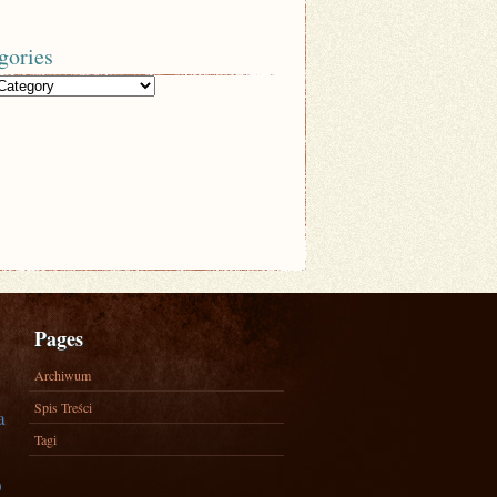
gories
Pages
Archiwum
Spis Treści
a
Tagi
)