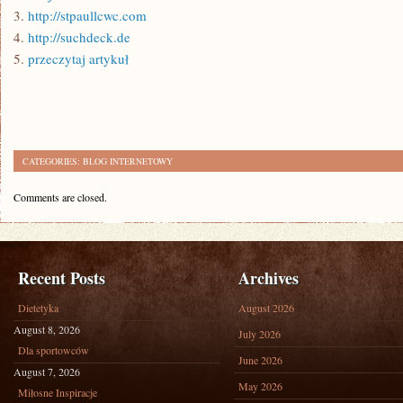
3.
http://stpaullcwc.com
4.
http://suchdeck.de
5.
przeczytaj artykuł
CATEGORIES:
BLOG INTERNETOWY
Comments are closed.
Recent Posts
Archives
Dietetyka
August 2026
August 8, 2026
July 2026
Dla sportowców
June 2026
August 7, 2026
May 2026
Miłosne Inspiracje