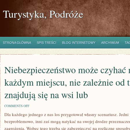
Turystyka, Podróże
STRONA GŁÓWNA
SPIS TREŚCI
BLOG INTERNETOWY
ARCHIWUM
TA
Niebezpieczeństwo może czyhać 
każdym miejscu, nie zależnie od 
znajdują się na wsi lub
ON
COMMENTS OFF
NIEBEZPIECZEŃSTWO
Dla każdego jednego z nas los przygotował własny scenariusz. Jedni 
MOŻE
CZYHAĆ
bezproblemowo, inni zaś mogą natykać na swojej drodze przeznaczen
NA
LUDZI
zagrożenia. Wobec tego trzeba się zabezpieczyć na rozliczne sposob