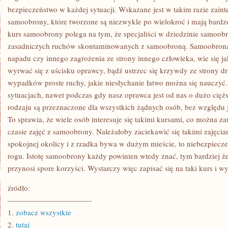
W
bezpieczeństwo w każdej sytuacji. Wskazane jest w takim razie zaint
KAŻDYM
MIEJSCU,
samoobrony, które tworzone są niezwykle po wielokroć i mają bard
NIE
kurs samoobrony polega na tym, że specjaliści w dziedzinie samoobro
ZALEŻNIE
OD
zasadniczych ruchów skontaminowanych z samoobroną. Samoobrona 
TEGO
CZY
napadu czy innego zagrożenia ze strony innego człowieka, wie się j
ZNAJDUJĄ
wyrwać się z uścisku oprawcy, bądź ustrzec się krzywdy ze strony dr
SIĘ
NA
wypadków proste ruchy, jakie niesłychanie łatwo można się nauczyć
WSI
sytuacjach, nawet podczas gdy nasz oprawca jest od nas o dużo cięższ
LUB
rodzaju są przeznaczone dla wszystkich żądnych osób, bez względu ja
To sprawia, że wiele osób interesuje się takimi kursami, co można 
czasie zajęć z samoobrony. Należałoby zaciekawić się takimi zajęciam
spokojnej okolicy i z rzadka bywa w dużym mieście, to niebezpiec
rogu. Istotę samoobrony każdy powinien wtedy znać, tym bardziej że 
przynosi spore korzyści. Wystarczy więc zapisać się na taki kurs i wy
źródło:
———————————
1.
zobacz wszystkie
2.
tutaj