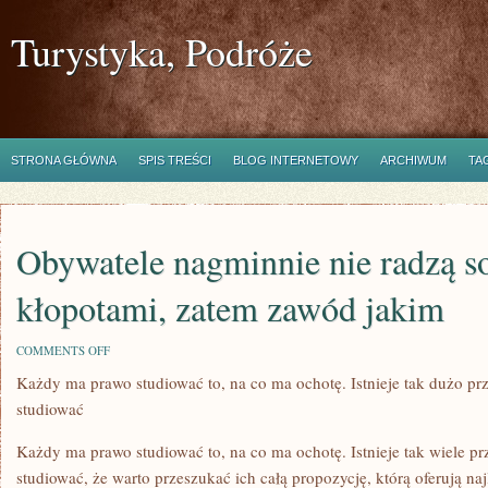
Turystyka, Podróże
STRONA GŁÓWNA
SPIS TREŚCI
BLOG INTERNETOWY
ARCHIWUM
TA
Obywatele nagminnie nie radzą s
kłopotami, zatem zawód jakim
ON
COMMENTS OFF
OBYWATELE
Każdy ma prawo studiować to, na co ma ochotę. Istnieje tak dużo pr
NAGMINNIE
NIE
studiować
RADZĄ
SOBIE
ZE
Każdy ma prawo studiować to, na co ma ochotę. Istnieje tak wiele p
SWOIMI
studiować, że warto przeszukać ich całą propozycję, którą oferują na
KŁOPOTAMI,