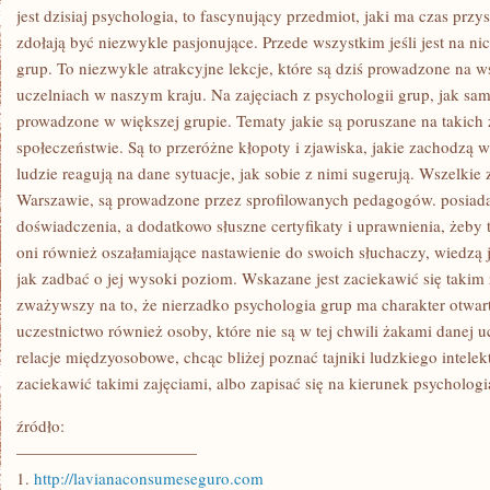
ZATEM
jest dzisiaj psychologia, to fascynujący przedmiot, jaki ma czas przys
ZAWÓD
zdołają być niezwykle pasjonujące. Przede wszystkim jeśli jest na n
JAKIM
grup. To niezwykle atrakcyjne lekcje, które są dziś prowadzone na w
uczelniach w naszym kraju. Na zajęciach z psychologii grup, jak sa
prowadzone w większej grupie. Tematy jakie są poruszane na takich za
społeczeństwie. Są to przeróżne kłopoty i zjawiska, jakie zachodzą 
ludzie reagują na dane sytuacje, jak sobie z nimi sugerują. Wszelkie
Warszawie, są prowadzone przez sprofilowanych pedagogów. posiadają
doświadczenia, a dodatkowo słuszne certyfikaty i uprawnienia, żeby 
oni również oszałamiające nastawienie do swoich słuchaczy, wiedzą 
jak zadbać o jej wysoki poziom. Wskazane jest zaciekawić się takim 
zważywszy na to, że nierzadko psychologia grup ma charakter otwar
uczestnictwo również osoby, które nie są w tej chwili żakami danej uc
relacje międzyosobowe, chcąc bliżej poznać tajniki ludzkiego intelek
zaciekawić takimi zajęciami, albo zapisać się na kierunek psychologi
źródło:
———————————
1.
http://lavianaconsumeseguro.com