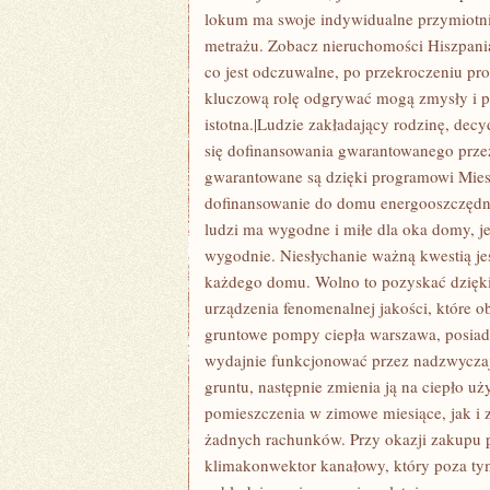
lokum ma swoje indywidualne przymiotniki
metrażu. Zobacz nieruchomości Hiszpani
co jest odczuwalne, po przekroczeniu p
kluczową rolę odgrywać mogą zmysły i pan
istotna.|Ludzie zakładający rodzinę, de
się dofinansowania gwarantowanego prze
gwarantowane są dzięki programowi Mies
dofinansowanie do domu energooszczędne
ludzi ma wygodne i miłe dla oka domy, je
wygodnie. Niesłychanie ważną kwestią j
każdego domu. Wolno to pozyskać dzięki
urządzenia fenomenalnej jakości, które 
gruntowe pompy ciepła warszawa, posiada
wydajnie funkcjonować przez nadzwyczaj 
gruntu, następnie zmienia ją na ciepło 
pomieszczenia w zimowe miesiące, jak i 
żadnych rachunków. Przy okazji zakupu p
klimakonwektor kanałowy, który poza ty