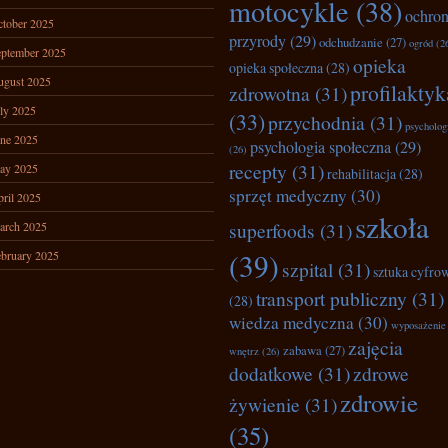
motocykle
(38)
ochro
tober 2025
przyrody
(29)
odchudzanie
(27)
ogród
(2
ptember 2025
opieka
opieka społeczna
(28)
ugust 2025
profilaktyk
zdrowotna
(31)
ly 2025
(33)
przychodnia
(31)
psycholog
ne 2025
psychologia społeczna
(29)
(26)
recepty
(31)
ay 2025
rehabilitacja
(28)
sprzęt medyczny
(30)
ril 2025
szkoła
superfoods
(31)
arch 2025
(39)
bruary 2025
szpital
(31)
sztuka cyfro
transport publiczny
(31)
(28)
wiedza medyczna
(30)
wyposażenie
zajęcia
zabawa
(27)
wnętrz
(26)
dodatkowe
(31)
zdrowe
zdrowie
żywienie
(31)
(35)