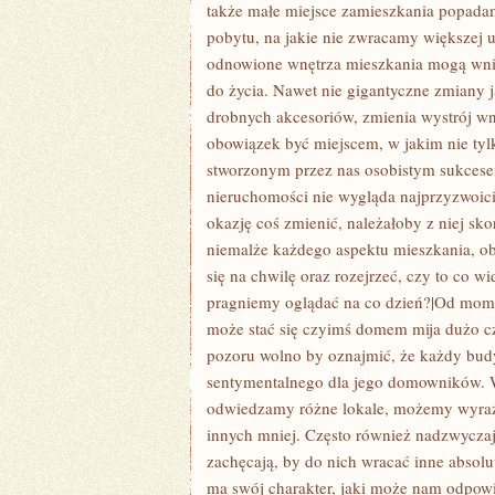
CHWILI,
także małe miejsce zamieszkania popadam
GDY
pobytu, na jakie nie zwracamy większej u
OBIEKT
MA
odnowione wnętrza mieszkania mogą wni
PRAWO
do życia. Nawet nie gigantyczne zmiany 
STAĆ
SIĘ
drobnych akcesoriów, zmienia wystrój wn
CZYIMŚ
DOMEM
obowiązek być miejscem, w jakim nie tyl
MIJA
stworzonym przez nas osobistym sukcese
DUŻO
CZASU
nieruchomości nie wygląda najprzyzwoici
okazję coś zmienić, należałoby z niej sko
niemalże każdego aspektu mieszkania, ob
się na chwilę oraz rozejrzeć, czy to co 
pragniemy oglądać na co dzień?|Od mom
może stać się czyimś domem mija dużo cz
pozoru wolno by oznajmić, że każdy budy
sentymentalnego dla jego domowników. 
odwiedzamy różne lokale, możemy wyraźn
innych mniej. Często również nadzwyczaj 
zachęcają, by do nich wracać inne absol
ma swój charakter, jaki może nam odpowia