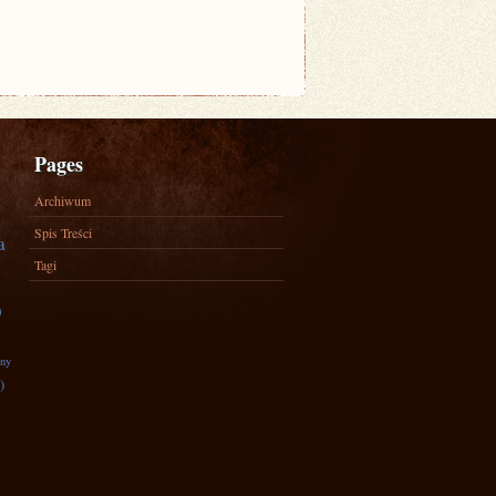
Pages
Archiwum
Spis Treści
a
Tagi
)
zny
)