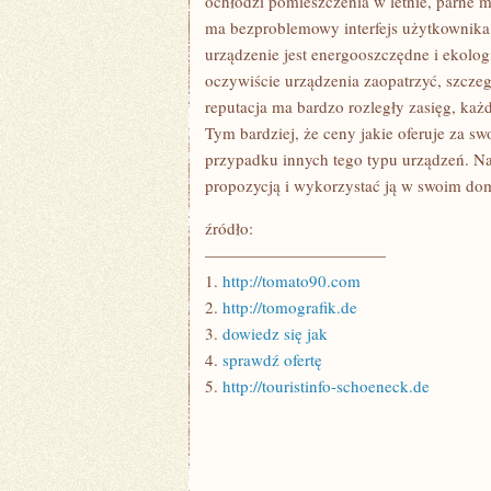
ochłodzi pomieszczenia w letnie, parne mi
ma bezproblemowy interfejs użytkownika
urządzenie jest energooszczędne i ekologi
oczywiście urządzenia zaopatrzyć, szczeg
reputacja ma bardzo rozległy zasięg, każ
Tym bardziej, że ceny jakie oferuje za sw
przypadku innych tego typu urządzeń. Nal
propozycją i wykorzystać ją w swoim do
źródło:
———————————
1.
http://tomato90.com
2.
http://tomografik.de
3.
dowiedz się jak
4.
sprawdź ofertę
5.
http://touristinfo-schoeneck.de