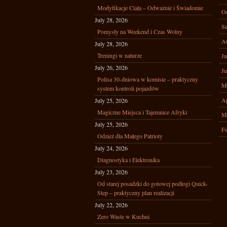
Modyfikacje Ciała – Odważnie i Świadomie
Oc
July 28, 2026
Se
Pomysły na Weekend i Czas Wolny
A
July 28, 2026
Treningi w naturze
Ju
July 26, 2026
Ju
Polisa 30-dniowa w komisie – praktyczny
M
system kontroli pojazdów
Ap
July 25, 2026
Magiczne Miejsca i Tajemnice Afryki
M
July 25, 2026
Fe
Odzież dla Małego Patrioty
July 24, 2026
Diagnostyka i Elektronika
July 23, 2026
Od starej posadzki do gotowej podłogi Quick-
Step – praktyczny plan realizacji
July 22, 2026
Zero Waste w Kuchni