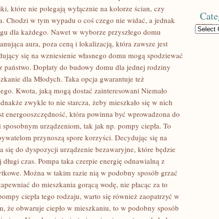
, które nie polegają wyłącznie na kolorze ścian, czy
Cate
a. Chodzi w tym wypadu o coś czego nie widać, a jednak
Categories
rogu dla każdego. Nawet w wyborze przyszłego domu
ująca aura, poza ceną i lokalizacją, która zawsze jest
cydujący się na wzniesienie własnego domu mogą spodziewać
z państwo. Dopłaty do budowy domu dla jednej rodziny
zkanie dla Młodych. Taka opcja gwarantuje też
go. Kwota, jaką mogą dostać zainteresowani Niemało
dnakże zwykle to nie starcza, żeby mieszkało się w nich
est energooszczędność, która powinna być wprowadzona do
 sposobnym urządzeniom, tak jak np. pompy ciepła. To
obywatelom przynoszą spore korzyści. Decydując się na
 się do dyspozycji urządzenie bezawaryjne, które będzie
długi czas. Pompa taka czerpie energię odnawialną z
użytkowe. Można w takim razie nią w podobny sposób grzać
zapewniać do mieszkania gorącą wodę, nie płacąc za to
ompy ciepła tego rodzaju, warto się również zaopatrzyć w
m, że obwaruje ciepło w mieszkaniu, to w podobny sposób