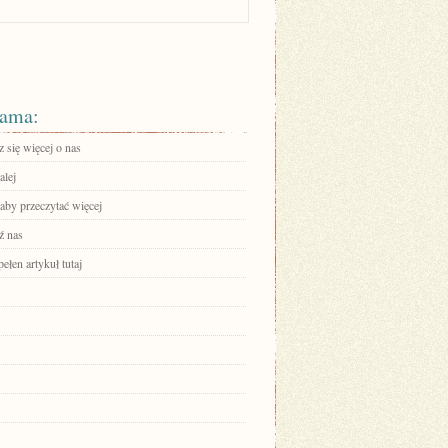
ama:
 się więcej o nas
alej
 aby przeczytać więcej
ź nas
ełen artykuł tutaj