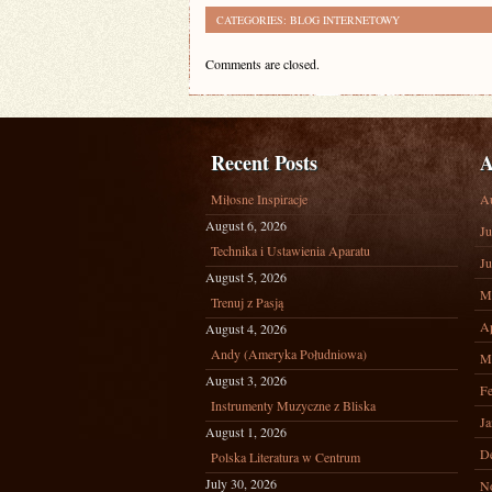
CATEGORIES:
BLOG INTERNETOWY
Comments are closed.
Recent Posts
A
Miłosne Inspiracje
A
August 6, 2026
Ju
Technika i Ustawienia Aparatu
Ju
August 5, 2026
M
Trenuj z Pasją
Ap
August 4, 2026
Andy (Ameryka Południowa)
M
August 3, 2026
Fe
Instrumenty Muzyczne z Bliska
Ja
August 1, 2026
D
Polska Literatura w Centrum
July 30, 2026
N