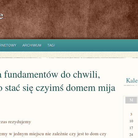
e
ERNETOWY
ARCHIWUM
TAGI
 fundamentów do chwili,
Kale
o stać się czyimś domem mija
M
3
czas rezydujemy
10
17
jemy w jednym miejscu nie zależnie czy jest to dom czy
24