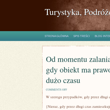
Turystyka, Podróż
STRONA GŁÓWNA
SPIS TREŚCI
BLOG INT
Od momentu zalania
gdy obiekt ma praw
dużo czasu
ON
COMMENTS OFF
OD
W szeregu przypadków, gdy przez długi 
MOMENTU
ZALANIA
FUNDAMENTÓW
{Nieraz, gdy przez długi czas zamieszku
DO