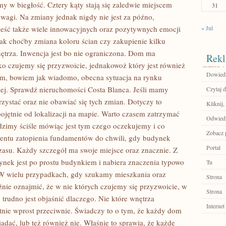
y w biegłość. Cztery kąty stają się zaledwie miejscem
31
wagi. Na zmiany jednak nigdy nie jest za późno,
eść także wiele innowacyjnych oraz pozytywnych emocji
« Jul
jak choćby zmiana koloru ścian czy zakupienie kilku
ętrza. Inwencja jest bo nie ograniczona. Dom ma
Rekl
ko czujemy się przyzwoicie, jednakowoż który jest również
Dowiedz
m, bowiem jak wiadomo, obecna sytuacja na rynku
ej. Sprawdź nieruchomości Costa Blanca. Jeśli mamy
Czytaj d
rzystać oraz nie obawiać się tych zmian. Dotyczy to
Kliknij,
ojętnie od lokalizacji na mapie. Warto czasem zatrzymać
Odwied
widzimy ściśle mówiąc jest tym czego oczekujemy i co
Zobacz p
entu zatopienia fundamentów do chwili, gdy budynek
Portal
asu. Każdy szczegół ma swoje miejsce oraz znacznie. Z
nek jest po prostu budynkiem i nabiera znaczenia typowo
Tu
W wielu przypadkach, gdy szukamy mieszkania oraz
Strona
ie oznajmić, że w nie których czujemy się przyzwoicie, w
Strona
trudno jest objaśnić dlaczego. Nie które wnętrza
Internet
utnie wprost przeciwnie. Świadczy to o tym, że każdy dom
dać, lub też również nie. Właśnie to sprawia, że każde