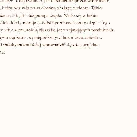
esiące. Urządzenie to jest niezmiernie proste w obsłudze,
, który pozwala na swobodną obsługę w domu. Takie
czne, tak jak i też pompa ciepła. Warto się w takie
ólnie kiedy oferuje je Polski producent pomp ciepła. Jego
dy więc z pewnością słyszał o jego zajmujących produktach.
oje urządzenia, są nieporównywalnie niższe, aniżeli w
eżałoby zatem bliżej wprowadzić się z tą specjalną
mu.