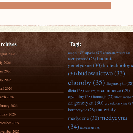
rchives
Tagi:
antyki
(27)
apteka
(27)
aranżacja wnętrz
(26)
ugust 2026
badania
asertywność
(28)
ly 2026
genetyczne
(30)
biotechnologi
ne 2026
budownictwo
(33)
(30)
ay 2026
choroby
(35)
diagnostyka
(28
ril 2026
e-commerce
(29)
dieta
(28)
dom
(26)
egzaminy
(28)
farmacja
(27)
arch 2026
fitness medyc
genetyka
(30)
gry edukacyjne
(27
(26)
bruary 2026
materiały
korepetycje
(28)
nuary 2026
medycyna
medyczne
(30)
ecember 2025
(34)
mieszkanie
(26)
ovember 2025