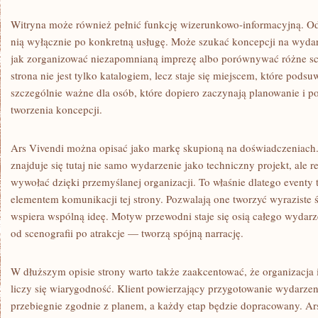
Witryna może również pełnić funkcję wizerunkowo-informacyjną. Od
nią wyłącznie po konkretną usługę. Może szukać koncepcji na wydar
jak zorganizować niezapomnianą imprezę albo porównywać różne sc
strona nie jest tylko katalogiem, lecz staje się miejscem, które pod
szczególnie ważne dla osób, które dopiero zaczynają planowanie i po
tworzenia koncepcji.
Ars Vivendi można opisać jako markę skupioną na doświadczeniach
znajduje się tutaj nie samo wydarzenie jako techniczny projekt, ale re
wywołać dzięki przemyślanej organizacji. To właśnie dlatego eventy 
elementem komunikacji tej strony. Pozwalają one tworzyć wyraziste ś
wspiera wspólną ideę. Motyw przewodni staje się osią całego wydar
od scenografii po atrakcje — tworzą spójną narrację.
W dłuższym opisie strony warto także zaakcentować, że organizacja i
liczy się wiarygodność. Klient powierzający przygotowanie wydarzen
przebiegnie zgodnie z planem, a każdy etap będzie dopracowany. Ars