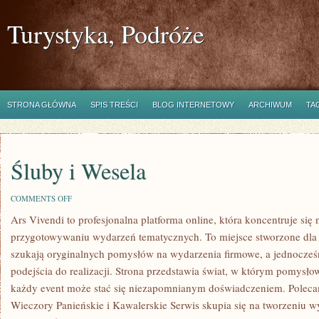
Turystyka, Podróże
STRONA GŁÓWNA
SPIS TREŚCI
BLOG INTERNETOWY
ARCHIWUM
TA
Śluby i Wesela
ON
COMMENTS OFF
ŚLUBY
Ars Vivendi to profesjonalna platforma online, która koncentruje się
I
WESELA
przygotowywaniu wydarzeń tematycznych. To miejsce stworzone dla osó
szukają oryginalnych pomysłów na wydarzenia firmowe, a jednocześ
podejścia do realizacji. Strona przedstawia świat, w którym pomysło
każdy event może stać się niezapomnianym doświadczeniem. Pole
Wieczory Panieńskie i Kawalerskie Serwis skupia się na tworzeniu w