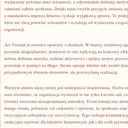
wydarzenie powinno mieć tożsamość, a odpowiednio dobrany motyw 
odmienić odbiór spotkania. Dzięki temu zwykłe przyjęcie zmienia s
a standardowa impreza firmowa zyskuje wyjątkową oprawę. To podejś
które nie chcą powielać schematów i oczekują od wydarzenia czegoś
organizacji.
Ars Vivendi to również opowieść o detalach. W branży eventowej o
pozornie drugoplanowe, ponieważ to one wpływają na końcowy efekt
dobrze dobrana muzyka, trafione aktywności i spójny motyw przewod
pozostaje w pamięci na długo. Strona opisuje właśnie taki model dzia
przypadkowym zbiorem elementów, ale przemyślaną realizacją.
Ważnym atutem takiej strony jest umiejętność inspirowania. Osoba 
razu zrozumieć, że organizacja wydarzeń to nie tylko kwestia sali, c
również tworzenia niezapomnianej atmosfery. Event tematyczny moż
innego świata, pobudzać ich ciekawość i sprawiać, że spotkanie staje
zwyczajnym zebraniem czy uroczystością. Tego rodzaju komunikacja 
atrakcyjna zarówno dla klientów biznesowych, jak i dla osób prywat