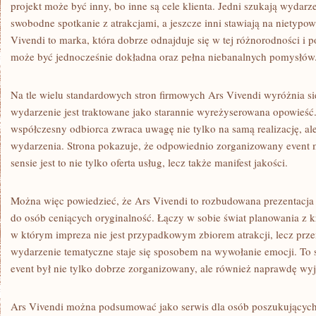
projekt może być inny, bo inne są cele klienta. Jedni szukają wydarz
swobodne spotkanie z atrakcjami, a jeszcze inni stawiają na nietyp
Vivendi to marka, która dobrze odnajduje się w tej różnorodności i p
może być jednocześnie dokładna oraz pełna niebanalnych pomysłów
Na tle wielu standardowych stron firmowych Ars Vivendi wyróżnia s
wydarzenie jest traktowane jako starannie wyreżyserowana opowieść
współczesny odbiorca zwraca uwagę nie tylko na samą realizację, al
wydarzenia. Strona pokazuje, że odpowiednio zorganizowany event
sensie jest to nie tylko oferta usług, lecz także manifest jakości.
Można więc powiedzieć, że Ars Vivendi to rozbudowana prezentacja
do osób ceniących oryginalność. Łączy w sobie świat planowania z k
w którym impreza nie jest przypadkowym zbiorem atrakcji, lecz przem
wydarzenie tematyczne staje się sposobem na wywołanie emocji. To st
event był nie tylko dobrze zorganizowany, ale również naprawdę wy
Ars Vivendi można podsumować jako serwis dla osób poszukujących 