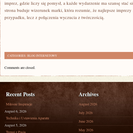
imprez, gdzie liczy się pomysł, a każde wydarzenie ma szansę stać si
strona buduje wizerunek marki, która rozumie, że najlepsze imprezy i
przypadku, lecz z połączenia wyczucia z twórczością.
CATEGORIES:
BLOG INTERNETOWY
Comments are closed.
Recent Posts
Archives
Miłosne Inspiracje
August 2026
August 6, 2026
July 2026
Technika i Ustawienia Aparatu
June 2026
August 5, 2026
May 2026
Trenuj z Pasją