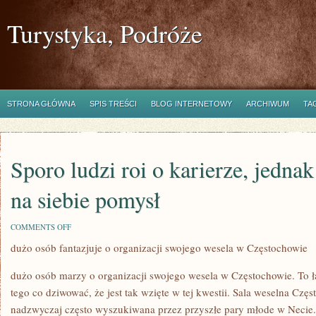
Turystyka, Podróże
STRONA GŁÓWNA
SPIS TREŚCI
BLOG INTERNETOWY
ARCHIWUM
TA
Sporo ludzi roi o karierze, jedna
na siebie pomysł
ON
COMMENTS OFF
SPORO
dużo osób fantazjuje o organizacji swojego wesela w Częstochowie
LUDZI
ROI
O
dużo osób marzy o organizacji swojego wesela w Częstochowie. To ł
KARIERZE,
JEDNAK
tego co dziwować, że jest tak wzięte w tej kwestii. Sala weselna Częst
NIE
nadzwyczaj często wyszukiwana przez przyszłe pary młode w Necie
KAŻDY