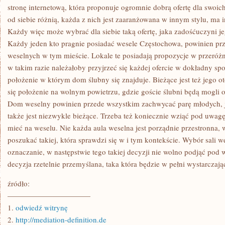
MA
stronę internetową, która proponuje ogromnie dobrą ofertę dla swoich
NA
od siebie różnią, każda z nich jest zaaranżowana w innym stylu, ma i
SIEBIE
POMYSŁ
Każdy więc może wybrać dla siebie taką ofertę, jaka zadośćuczyni j
Każdy jeden kto pragnie posiadać wesele Częstochowa, powinien pr
weselnych w tym mieście. Lokale te posiadają propozycje w przeróż
w takim razie należałoby przyjrzeć się każdej ofercie w dokładny spo
położenie w którym dom ślubny się znajduje. Bieżące jest też jego o
się położenie na wolnym powietrzu, gdzie goście ślubni będą mogli o
Dom weselny powinien przede wszystkim zachwycać parę młodych, j
także jest niezwykle bieżące. Trzeba też koniecznie wziąć pod uwagę 
mieć na weselu. Nie każda aula weselna jest porządnie przestronna,
poszukać takiej, która sprawdzi się w i tym kontekście. Wybór sali 
oznaczanie, w następstwie tego takiej decyzji nie wolno podjąć pod
decyzja rzetelnie przemyślana, taka która będzie w pełni wystarczają
źródło:
———————————
1.
odwiedź witrynę
2.
http://mediation-definition.de