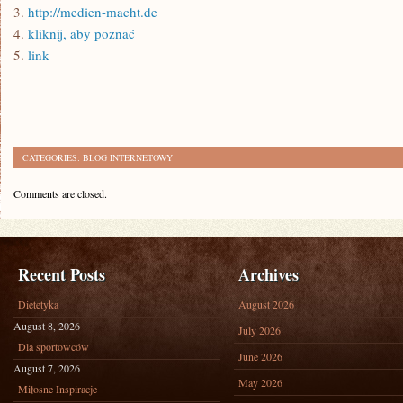
3.
http://medien-macht.de
4.
kliknij, aby poznać
5.
link
CATEGORIES:
BLOG INTERNETOWY
Comments are closed.
Recent Posts
Archives
Dietetyka
August 2026
August 8, 2026
July 2026
Dla sportowców
June 2026
August 7, 2026
May 2026
Miłosne Inspiracje