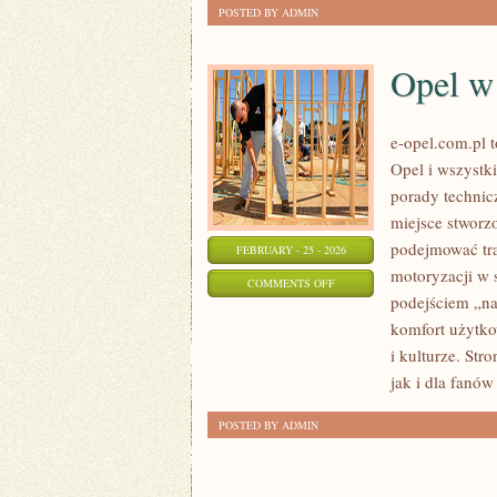
POSTED BY ADMIN
Opel w
e-opel.com.pl 
Opel i wszystki
porady technic
miejsce stworzo
podejmować tra
FEBRUARY - 25 - 2026
motoryzacji w 
ON
COMMENTS OFF
podejściem „na 
OPEL
komfort użytko
W
i kulturze. Str
MOTORSPORCIE
jak i dla fanów
POSTED BY ADMIN