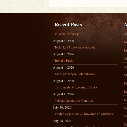
Recent Posts
A
Miłosne Inspiracje
A
August 6, 2026
Ju
Technika i Ustawienia Aparatu
Ju
August 5, 2026
M
Trenuj z Pasją
Ap
August 4, 2026
Andy (Ameryka Południowa)
M
August 3, 2026
Fe
Instrumenty Muzyczne z Bliska
Ja
August 1, 2026
D
Polska Literatura w Centrum
July 30, 2026
N
Modyfikacje Ciała – Odważnie i Świadomie
Oc
July 28, 2026
Se