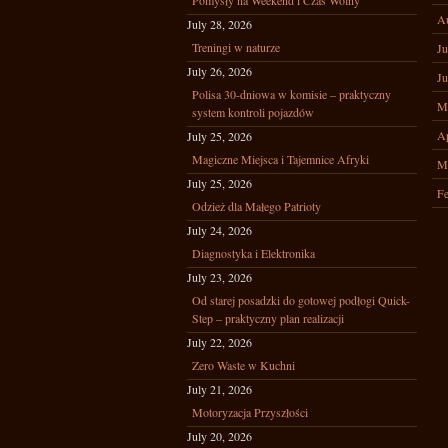
Pomysły na Weekend i Czas Wolny
A
July 28, 2026
Treningi w naturze
Ju
July 26, 2026
Ju
Polisa 30-dniowa w komisie – praktyczny
M
system kontroli pojazdów
Ap
July 25, 2026
Magiczne Miejsca i Tajemnice Afryki
M
July 25, 2026
Fe
Odzież dla Małego Patrioty
July 24, 2026
Diagnostyka i Elektronika
July 23, 2026
Od starej posadzki do gotowej podłogi Quick-
Step – praktyczny plan realizacji
July 22, 2026
Zero Waste w Kuchni
July 21, 2026
Motoryzacja Przyszłości
July 20, 2026