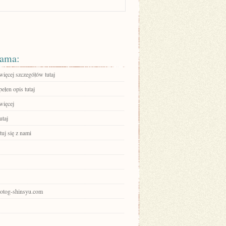
ama:
więcej szczegółów tutaj
ełen opis tutaj
więcej
utaj
uj się z nami
photog-shinsyu.com