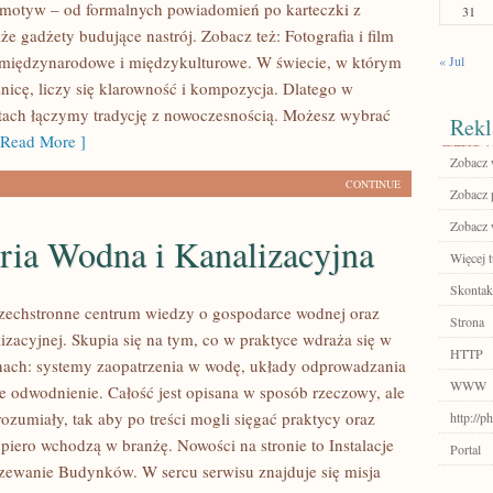
motyw – od formalnych powiadomień po karteczki z
31
że gadżety budujące nastrój. Zobacz też: Fotografia i film
 międzynarodowe i międzykulturowe. W świecie, w którym
« Jul
żnicę, liczy się klarowność i kompozycja. Dlatego w
tach łączymy tradycję z nowoczesnością. Możesz wybrać
Rekl
Read More ]
Zobacz 
CONTINUE
Zobacz p
Zobacz 
ria Wodna i Kanalizacyjna
Więcej t
Skontakt
szechstronne centrum wiedzy o gospodarce wodnej oraz
Strona
lizacyjnej. Skupia się na tym, co w praktyce wdraża się w
HTTP
nach: systemy zaopatrzenia w wodę, układy odprowadzania
WWW
że odwodnienie. Całość jest opisana w sposób rzeczowy, ale
ozumiały, tak aby po treści mogli sięgać praktycy oraz
http://
piero wchodzą w branżę. Nowości na stronie to Instalacje
Portal
rzewanie Budynków. W sercu serwisu znajduje się misja