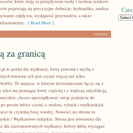
ocesów, które stoją za przepływem wody i ruchem ścieków.
ów pojawiają się precyzyjne definicje: hydraulika, analiza
Cate
ymywanie odpływu, wydajność przewodów, a także
Categories
nfrastruktury.
[ Read More ]
CONTINUE
ą za granicą
.pl to portal dla wędkarzy, który powstał z myślą o
órych łowienie ryb jest czymś więcej niż tylko
bby. To miejsce, w którym doświadczenie łączy się z
 tekst ma pomagać łowić częściej i z większą satysfakcją.
pomysłów, chcesz uporządkować swoje podejście do
 po prostu lubisz czytać o wodzie, rybach i wędkarskich
ziesz tu czytelną bazę wiedzy. Nowości na stronie to
rskie i Wędkarstwo miejskie. Strona jest stworzona dla
raz dla zaawansowanych wędkarzy, którzy lubią wyciągać