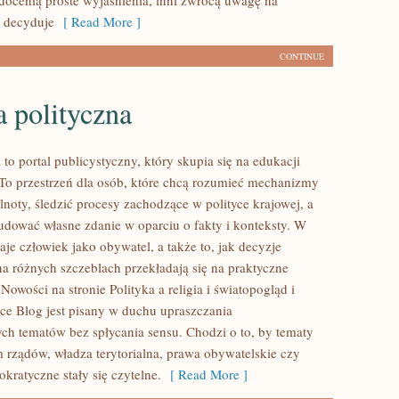
 docenią proste wyjaśnienia, inni zwrócą uwagę na
y decyduje
[ Read More ]
CONTINUE
a polityczna
l to portal publicystyczny, który skupia się na edukacji
 To przestrzeń dla osób, które chcą rozumieć mechanizmy
noty, śledzić procesy zachodzące w polityce krajowej, a
udować własne zdanie w oparciu o fakty i konteksty. W
je człowiek jako obywatel, a także to, jak decyzje
 różnych szczeblach przekładają się na praktyczne
owości na stronie Polityka a religia i światopogląd i
sce Blog jest pisany w duchu upraszczania
h tematów bez spłycania sensu. Chodzi o to, by tematy
m rządów, władza terytorialna, prawa obywatelskie czy
kratyczne stały się czytelne.
[ Read More ]