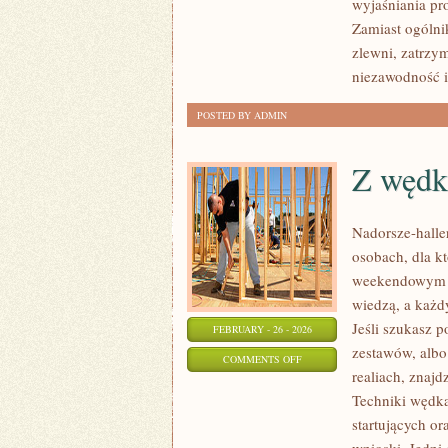
wyjaśniania pr
WODNA
Zamiast ogólnik
I
zlewni, zatrz
KANALIZACYJNA
niezawodność i
POSTED BY ADMIN
Z wędk
Nadorsze-haller
osobach, dla kt
weekendowym ho
wiedzą, a każdy
Jeśli szukasz 
FEBRUARY - 26 - 2026
zestawów, albo
ON
COMMENTS OFF
realiach, znajd
Z
Techniki wędka
WĘDKĄ
startujących o
ZA