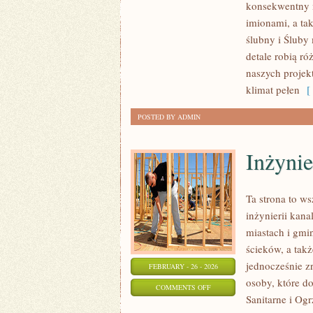
konsekwentny 
MIĘDZYNARODOWE
imionami, a tak
I
ślubny i Śluby
MIĘDZYKULTUROWE
detale robią ró
naszych projek
klimat pełen
[ 
POSTED BY ADMIN
Inżynie
Ta strona to w
inżynierii kana
miastach i gmi
ścieków, a tak
jednocześnie zr
FEBRUARY - 26 - 2026
osoby, które do
ON
COMMENTS OFF
Sanitarne i Og
INŻYNIERIA