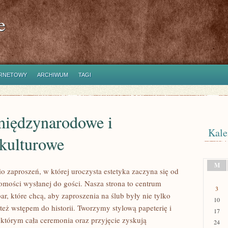
e
ERNETOWY
ARCHIWUM
TAGI
międzynarodowe i
Kale
kulturowe
M
o zaproszeń, w której uroczysta estetyka zaczyna się od
omości wysłanej do gości. Nasza strona to centrum
3
ar, które chcą, aby zaproszenia na ślub były nie tylko
10
 też wstępem do historii. Tworzymy stylową papeterię i
17
 którym cała ceremonia oraz przyjęcie zyskują
24