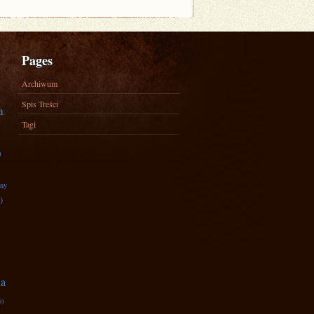
Pages
Archiwum
Spis Treści
a
Tagi
)
zny
)
na
6)