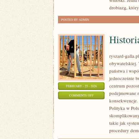
wnioski. Jedni
GRANICĄ
drobiazg, któr
POSTED BY ADMIN
Histori
ryszard-galla.p
obywatelskiej.
państwa i wspól
jednocześnie b
centrum pozosta
FEBRUARY - 25 - 2026
podejmowane na
ON
COMMENTS OFF
konsekwencje. N
HISTORIA
Polityka w Pol
POLITYCZNA
skomplikowanyc
takie jak syste
procedury demo