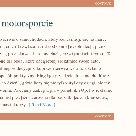
CONTINUE
 motorsporcie
to serwis o samochodach, który koncentruje się na marce
m, co z nią związane: od codziennej eksploatacji, przez
zne, po ciekawostki o modelach, rozwiązaniach i rynku. To
ne dla osób, które chcą lepiej zrozumieć swoje auto,
fniejsze decyzje zakupowe i serwisowe oraz czytać o
sposób praktyczny. Blog łączy zacięcie do samochodów z
co dzień”, gdzie liczy się nie tylko styl czy osiągi, ale też
wania. Polecamy Zakup Opla – poradnik i Opel w reklamie
ona jest przyjazna zarówno dla początkujących kierowców,
 marki, którzy
[ Read More ]
CONTINUE