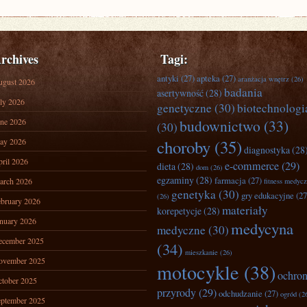
rchives
Tagi:
antyki
(27)
apteka
(27)
aranżacja wnętrz
(26)
ugust 2026
badania
asertywność
(28)
ly 2026
genetyczne
(30)
biotechnologi
ne 2026
budownictwo
(33)
(30)
ay 2026
choroby
(35)
diagnostyka
(28
ril 2026
e-commerce
(29)
dieta
(28)
dom
(26)
egzaminy
(28)
farmacja
(27)
arch 2026
fitness medyc
genetyka
(30)
gry edukacyjne
(27
(26)
bruary 2026
materiały
korepetycje
(28)
nuary 2026
medycyna
medyczne
(30)
ecember 2025
(34)
mieszkanie
(26)
ovember 2025
motocykle
(38)
ochro
tober 2025
przyrody
(29)
odchudzanie
(27)
ogród
(2
ptember 2025