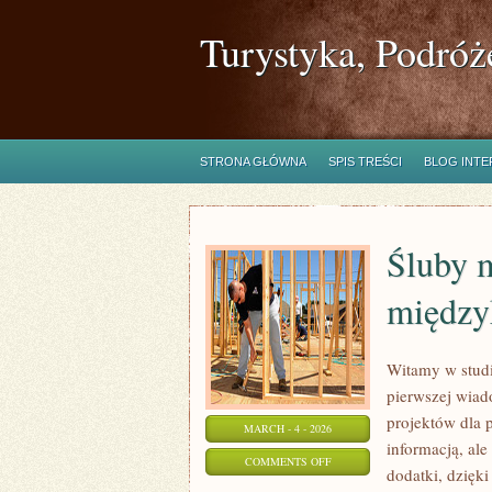
Turystyka, Podróż
STRONA GŁÓWNA
SPIS TREŚCI
BLOG INT
Śluby 
między
Witamy w studi
pierwszej wiad
projektów dla p
MARCH - 4 - 2026
informacją, ale
ON
COMMENTS OFF
dodatki, dzięki
ŚLUBY