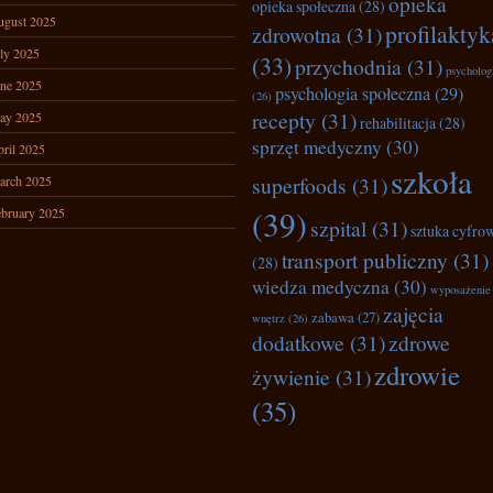
opieka
opieka społeczna
(28)
ugust 2025
profilaktyk
zdrowotna
(31)
ly 2025
(33)
przychodnia
(31)
psycholog
ne 2025
psychologia społeczna
(29)
(26)
recepty
(31)
ay 2025
rehabilitacja
(28)
sprzęt medyczny
(30)
ril 2025
szkoła
superfoods
(31)
arch 2025
(39)
bruary 2025
szpital
(31)
sztuka cyfro
transport publiczny
(31)
(28)
wiedza medyczna
(30)
wyposażenie
zajęcia
zabawa
(27)
wnętrz
(26)
dodatkowe
(31)
zdrowe
zdrowie
żywienie
(31)
(35)