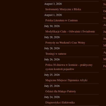
August 3, 2026
N
Instrumenty Muzyczne z Bliska
Oc
August 1, 2026
Se
Polska Literatura w Centrum
A
July 30, 2026
Modyfikacje Ciała – Odważnie i Świadomie
Ju
July 28, 2026
Ju
Pomysły na Weekend i Czas Wolny
M
July 28, 2026
Ap
Treningi w naturze
M
July 26, 2026
Polisa 30-dniowa w komisie – praktyczny
Fe
system kontroli pojazdów
July 25, 2026
Magiczne Miejsca i Tajemnice Afryki
July 25, 2026
Odzież dla Małego Patrioty
July 24, 2026
Diagnostyka i Elektronika