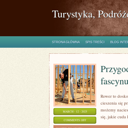
Turystyka, Podróż
STRONA GŁÓWNA
SPIS TREŚCI
BLOG INT
Przygo
fascyn
Rower to dosko
cieszenia się
możemy naciesz
MARCH - 12 - 2025
się, jakie cuda
ON
COMMENTS OFF
PRZYGODA