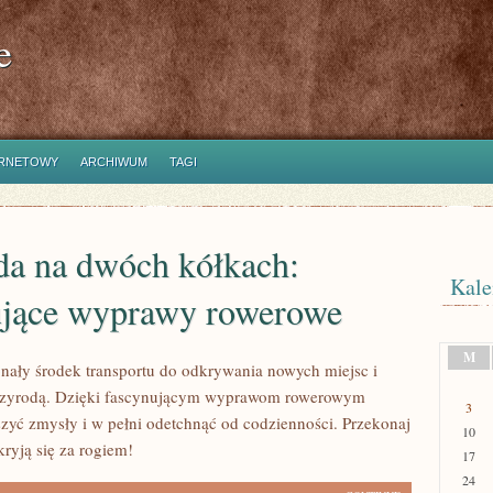
e
ERNETOWY
ARCHIWUM
TAGI
da na dwóch kółkach:
Kale
ujące wyprawy rowerowe
M
nały środek transportu do odkrywania nowych miejsc i
 przyrodą. Dzięki fascynującym wyprawom rowerowym
3
yć zmysły i w pełni odetchnąć od codzienności. Przekonaj
10
 kryją się za rogiem!
17
24