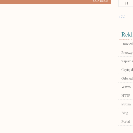
CONTINUE
31
« Jul
Rekl
Dowiedz 
Przeczyt
Zapisz s
Czytaj d
Odwiedź 
WWW
HTTP
Strona
Blog
Portal