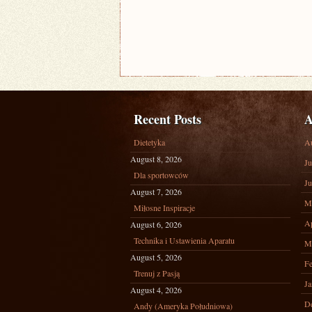
Recent Posts
A
Dietetyka
A
August 8, 2026
Ju
Dla sportowców
Ju
August 7, 2026
M
Miłosne Inspiracje
Ap
August 6, 2026
Technika i Ustawienia Aparatu
M
August 5, 2026
Fe
Trenuj z Pasją
Ja
August 4, 2026
D
Andy (Ameryka Południowa)