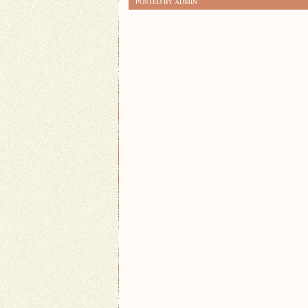
POSTED BY ADMIN
NA
DWÓCH
KÓŁKACH:
FASCYNUJĄCE
WYPRAWY
ROWEROWE