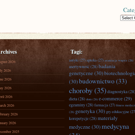
Cate
Categories
rchives
Tagi:
antyki
(27)
apteka
(27)
aranżacja wnętrz
(26)
ugust 2026
badania
asertywność
(28)
ly 2026
genetyczne
(30)
biotechnologi
ne 2026
budownictwo
(33)
(30)
ay 2026
choroby
(35)
diagnostyka
(28
ril 2026
e-commerce
(29)
dieta
(28)
dom
(26)
egzaminy
(28)
farmacja
(27)
arch 2026
fitness medyc
genetyka
(30)
gry edukacyjne
(27
(26)
bruary 2026
materiały
korepetycje
(28)
nuary 2026
medycyna
medyczne
(30)
ecember 2025