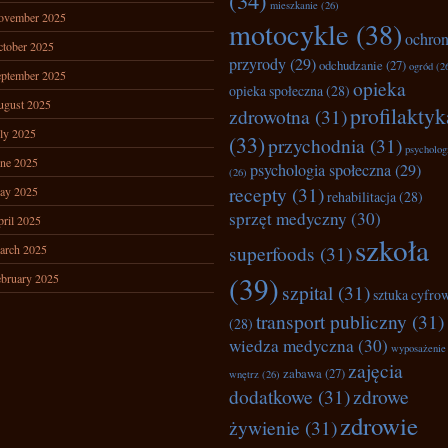
(34)
mieszkanie
(26)
ovember 2025
motocykle
(38)
ochro
tober 2025
przyrody
(29)
odchudzanie
(27)
ogród
(2
ptember 2025
opieka
opieka społeczna
(28)
ugust 2025
profilaktyk
zdrowotna
(31)
ly 2025
(33)
przychodnia
(31)
psycholog
ne 2025
psychologia społeczna
(29)
(26)
recepty
(31)
ay 2025
rehabilitacja
(28)
sprzęt medyczny
(30)
ril 2025
szkoła
superfoods
(31)
arch 2025
(39)
bruary 2025
szpital
(31)
sztuka cyfro
transport publiczny
(31)
(28)
wiedza medyczna
(30)
wyposażenie
zajęcia
zabawa
(27)
wnętrz
(26)
dodatkowe
(31)
zdrowe
zdrowie
żywienie
(31)