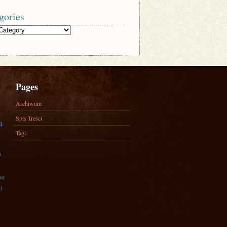
gories
Pages
Archiwum
Spis Treści
a
Tagi
)
zny
)