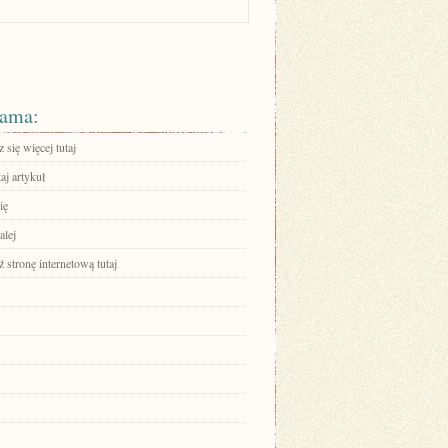
ama:
się więcej tutaj
aj artykuł
ię
alej
stronę internetową tutaj