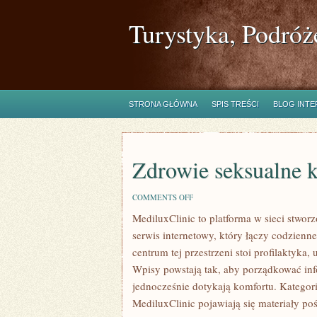
Turystyka, Podróż
STRONA GŁÓWNA
SPIS TREŚCI
BLOG INT
Zdrowie seksualne k
ON
COMMENTS OFF
ZDROWIE
MediluxClinic to platforma w sieci stwor
SEKSUALNE
KOBIETY
serwis internetowy, który łączy codzien
centrum tej przestrzeni stoi profilakty
Wpisy powstają tak, aby porządkować info
jednocześnie dotykają komfortu. Kategor
MediluxClinic pojawiają się materiały p