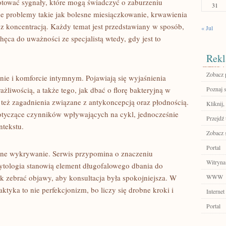
tować sygnały, które mogą świadczyć o zaburzeniu
31
e problemy takie jak bolesne miesiączkowanie, krwawienia
 koncentracją. Każdy temat jest przedstawiany w sposób,
« Jul
hęca do uważności ze specjalistą wtedy, gdy jest to
Rekl
Zobacz p
enie i komforcie intymnym. Pojawiają się wyjaśnienia
żliwością, a także tego, jak dbać o florę bakteryjną w
Poznaj 
 też zagadnienia związane z antykoncepcją oraz płodnością.
Kliknij,
otyczące czynników wpływających na cykl, jednocześnie
Przejdź 
ntekstu.
Zobacz 
Portal
sne wykrywanie. Serwis przypomina o znaczeniu
Witryna
cytologia stanowią element długofalowego dbania do
ak zebrać objawy, aby konsultacja była spokojniejsza. W
WWW
laktyka to nie perfekcjonizm, bo liczy się drobne kroki i
Internet
Portal