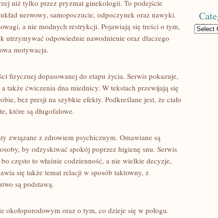
zej niż tylko przez pryzmat ginekologii. To podejście
Cate
nia układ nerwowy, samopoczucie, odpoczynek oraz nawyki.
gi, a nie modnych restrykcji. Pojawiają się treści o tym,
Categories
jak utrzymywać odpowiednie nawodnienie oraz dlaczego
lowa motywacja.
ci fizycznej dopasowanej do etapu życia. Serwis pokazuje,
 a także ćwiczenia dna miednicy. W tekstach przewijają się
e, bez presji na szybkie efekty. Podkreślane jest, że ciało
 te, które są długofalowe.
maty związane z zdrowiem psychicznym. Omawiane są
posoby, by odzyskiwać spokój poprzez higienę snu. Serwis
bo często to właśnie codzienność, a nie wielkie decyzje,
ia się także temat relacji w sposób taktowny, z
stwo są podstawą.
esie okołoporodowym oraz o tym, co dzieje się w połogu.