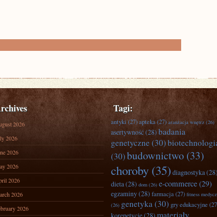
rchives
Tagi:
antyki
(27)
apteka
(27)
aranżacja wnętrz
(26)
ugust 2026
badania
asertywność
(28)
ly 2026
genetyczne
(30)
biotechnologi
ne 2026
budownictwo
(33)
(30)
ay 2026
choroby
(35)
diagnostyka
(28
ril 2026
e-commerce
(29)
dieta
(28)
dom
(26)
egzaminy
(28)
farmacja
(27)
arch 2026
fitness medyc
genetyka
(30)
gry edukacyjne
(27
(26)
bruary 2026
materiały
korepetycje
(28)