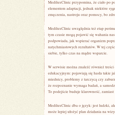
MediluxClinic przypomina, że ciało po p
elementem adaptacji, jednak niektóre syg
zmęczenia, nastroju oraz pomocy, bo zdro
MediluxClinic uwzględnia też etap perim
tym czasie mogą pojawić się wahania nast
podpowiada, jak wspierać organizm pop
natychmiastowych rezultatów. W tej częśc
siebie, tylko czas na mądre wsparcie.
W serwisie można znaleźć również treśc
edukacyjnym: pojawiają się hasła takie ja
miednicy, problemy z tarczycą czy zabur
że rozpoznanie wymaga badań, a samodz
To podejście buduje klarowność, zamiast
MediluxClinic dba o język: jest ludzki, a
może lepiej ułożyć plan działania na wizy