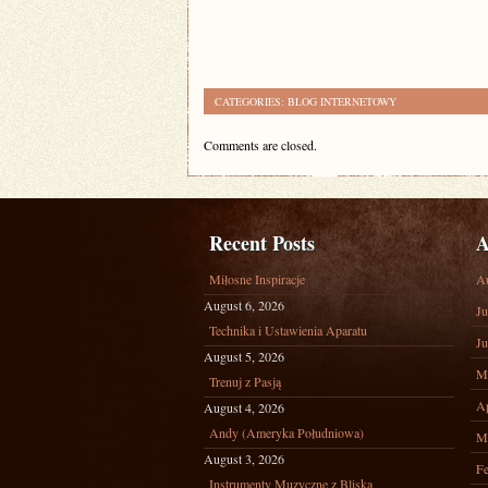
CATEGORIES:
BLOG INTERNETOWY
Comments are closed.
Recent Posts
A
Miłosne Inspiracje
A
August 6, 2026
Ju
Technika i Ustawienia Aparatu
Ju
August 5, 2026
M
Trenuj z Pasją
Ap
August 4, 2026
Andy (Ameryka Południowa)
M
August 3, 2026
Fe
Instrumenty Muzyczne z Bliska