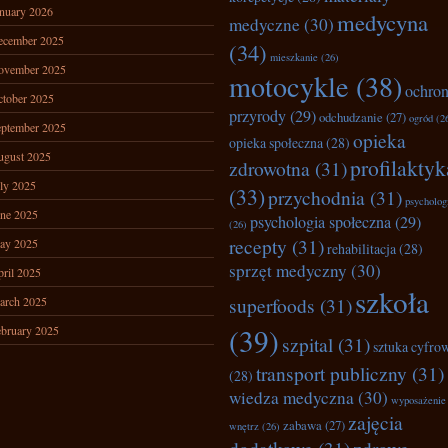
nuary 2026
medycyna
medyczne
(30)
ecember 2025
(34)
mieszkanie
(26)
ovember 2025
motocykle
(38)
ochro
tober 2025
przyrody
(29)
odchudzanie
(27)
ogród
(2
ptember 2025
opieka
opieka społeczna
(28)
ugust 2025
profilaktyk
zdrowotna
(31)
ly 2025
(33)
przychodnia
(31)
psycholog
ne 2025
psychologia społeczna
(29)
(26)
recepty
(31)
ay 2025
rehabilitacja
(28)
sprzęt medyczny
(30)
ril 2025
szkoła
superfoods
(31)
arch 2025
(39)
bruary 2025
szpital
(31)
sztuka cyfro
transport publiczny
(31)
(28)
wiedza medyczna
(30)
wyposażenie
zajęcia
zabawa
(27)
wnętrz
(26)