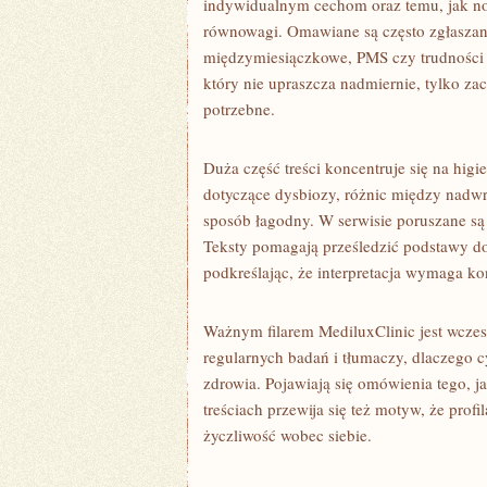
indywidualnym cechom oraz temu, jak no
równowagi. Omawiane są często zgłaszan
międzymiesiączkowe, PMS czy trudności z
który nie upraszcza nadmiernie, tylko zac
potrzebne.
Duża część treści koncentruje się na higi
dotyczące dysbiozy, różnic między nadwra
sposób łagodny. W serwisie poruszane są
Teksty pomagają prześledzić podstawy d
podkreślając, że interpretacja wymaga ko
Ważnym filarem MediluxClinic jest wcze
regularnych badań i tłumaczy, dlaczego 
zdrowia. Pojawiają się omówienia tego, j
treściach przewija się też motyw, że profi
życzliwość wobec siebie.