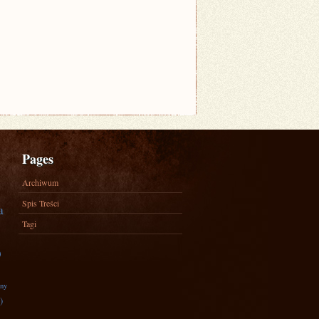
Pages
Archiwum
Spis Treści
a
Tagi
)
zny
)