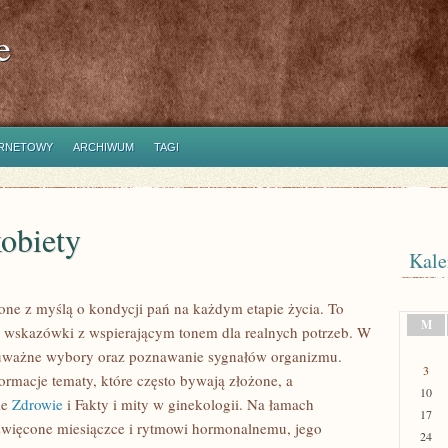
e
ERNETOWY
ARCHIWUM
TAGI
obiety
Kale
zone z myślą o kondycji pań na każdym etapie życia. To
M
ne wskazówki z wspierającym tonem dla realnych potrzeb. W
ka, uważne wybory oraz poznawanie sygnałów organizmu.
3
rmacje tematy, które często bywają złożone, a
10
ie
Zdrowie
i Fakty i mity w ginekologii. Na łamach
17
oświęcone miesiączce i rytmowi hormonalnemu, jego
24