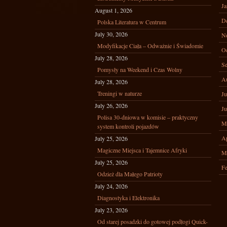
Ja
August 1, 2026
D
Polska Literatura w Centrum
July 30, 2026
N
Modyfikacje Ciała – Odważnie i Świadomie
Oc
July 28, 2026
Se
Pomysły na Weekend i Czas Wolny
A
July 28, 2026
Treningi w naturze
Ju
July 26, 2026
Ju
Polisa 30-dniowa w komisie – praktyczny
M
system kontroli pojazdów
Ap
July 25, 2026
Magiczne Miejsca i Tajemnice Afryki
M
July 25, 2026
Fe
Odzież dla Małego Patrioty
July 24, 2026
Diagnostyka i Elektronika
July 23, 2026
Od starej posadzki do gotowej podłogi Quick-