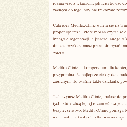
rozmawiać z lekarzem, jak rejestrować do
zachęca do tego, aby nie traktować zdrowi
Cała idea MediluxClinic opiera się na ty
proponuje treści, które można czytać sel
innego o regeneracji, a jeszcze innego 
dostaje przekaz: masz prawo do pytań, m
ważne.
MediluxClinic to kompendium dla kobiet,
przypomina, że najlepsze efekty dają mał
zaufanym. To właśnie takie działania, po
Jeśli czytasz MediluxClinic, trafiasz do p
tych, które chcą lepiej rozumieć swoje cia
bezpieczeństwo. MediluxClinic pomaga bu
nie temat „na kiedyś”, tylko ważna część 