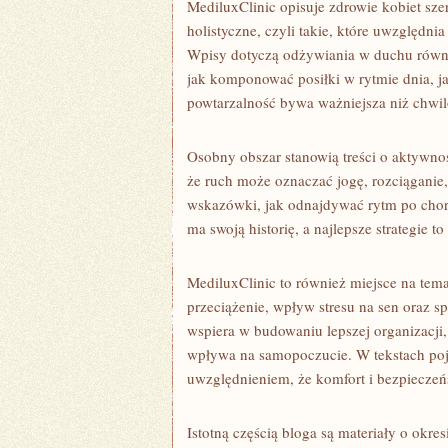
MediluxClinic opisuje zdrowie kobiet szer
holistyczne, czyli takie, które uwzględ
Wpisy dotyczą odżywiania w duchu równowa
jak komponować posiłki w rytmie dnia, 
powtarzalność bywa ważniejsza niż chwi
Osobny obszar stanowią treści o aktywnoś
że ruch może oznaczać jogę, rozciąganie,
wskazówki, jak odnajdywać rytm po chorobi
ma swoją historię, a najlepsze strategie to
MediluxClinic to również miejsce na te
przeciążenie, wpływ stresu na sen oraz s
wspiera w budowaniu lepszej organizacji, 
wpływa na samopoczucie. W tekstach pojaw
uwzględnieniem, że komfort i bezpieczeń
Istotną częścią bloga są materiały o okr