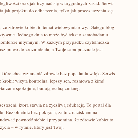
legliwości oraz jak trzymać się wiarygodnych zasad. Serwis
a jak projektu do odhaczenia, tylko jak proces uczenia się.
m, że zdrowie kobiet to temat wielowymiarowy. Dlatego blog
ektywnie. Jednego dnia to może być tekst o samobadaniu,
o komforcie intymnym. W każdym przypadku czytelniczka
asz prawo do zrozumienia, a Twoje samopoczucie jest
 które chcą wzmocnić zdrowie bez popadania w lęk. Serwis
e kroki: wizyta kontrolna, lepszy sen, rozmowa z kimś
wtarzane spokojnie, budują realną zmianę.
rzestrzeni, która stawia na życzliwą edukację. To portal dla
ło. Bez obietnic bez pokrycia, za to z naciskiem na
dować pewność siebie i przypomina, że zdrowie kobiet to
życia – w rytmie, który jest Twój.