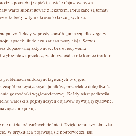
orodzie potrzebuje opieki, a wiele objawów bywa
nały warto skonsultować z lekarzem. Poruszane są tematy
wie kobiety w tym okresie to także psychika.
enopauzy. Teksty w prosty sposób tłumaczą, dlaczego w
roju, spadek libido czy zmiana masy ciała. Serwis
rzez dopasowaną aktywność, bez obiecywania
i wybrzmiewa przekaz, że dojrzałość to nie koniec troski o
i o problemach endokrynologicznych w ujęciu
k zespół policystycznych jajników, przewlekłe dolegliwości
zenia gospodarki węglowodanowej. Każdy tekst podkreśla,
ielne wnioski z pojedynczych objawów bywają ryzykowne.
 nakręcać niepokój.
le nie ucieka od ważnych definicji. Dzięki temu czytelniczka
cie. W artykułach pojawiają się podpowiedzi, jak