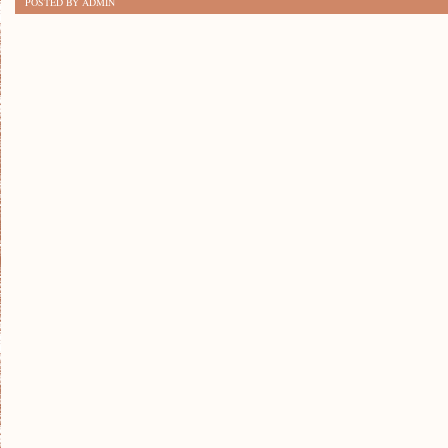
POSTED BY ADMIN
TRENDY
W
PRZEMYSŁ
I
INNOWACJE:
CO
PRZYNOSI
PRZYSZŁOŚĆ?