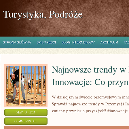
Turystyka, Podróże
STRONA GŁÓWNA
SPIS TREŚCI
BLOG INTERNETOWY
ARCHIWUM
TA
Najnowsze trendy w 
Innowacje: Co przyn
W dzisiejszym świecie przemysłowym inno
Sprawdź najnowsze trendy w Przemysł i Inn
zmiany przyniesie przyszłość! #innowacje
MAY - 5 - 2025
ON
COMMENTS OFF
NAJNOWSZE