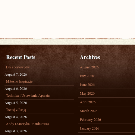
Recent Posts
Archives
Dla sportowców
August 2026
August 7, 2026
July 2026
Miłosne Inspiracje
June 2026
August 6, 2026
May 2026
Technika i Ustawienia Aparatu
April 2026
August 5, 2026
Trenuj z Pasją
March 2026
August 4, 2026
February 2026
Andy (Ameryka Południowa)
January 2026
August 3, 2026