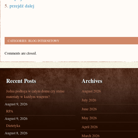
5.
przejdź dalej
CATEGORIES:
BLOG INTERNETOWY
Comments are closed.
Recent Posts
Archives
Jedna podłoga w całym domu czy różne
August 2026
materiały w każdym wnętrzu?
July 2026
August 9, 2026
June 2026
RPA
May 2026
August 9, 2026
Dietetyka
April 2026
August 8, 2026
March 2026