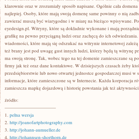
klarownie oraz w zrozumiały sposób napisane. Ogólnie cała domena
najlepiej. Osoby, które mają swoją domenę same powinny o nią zad
zawierać muszą być wiarygodne i w miarę na bieżąco wpisywane. 
eyedesign.pl. Witryny, które są dokładnie wykonane i mają porządnie
grafikę na pewno przyciągną ludzi oraz zachęcą do ich odwiedzania. 
wiadomości, które mają się odszukać na witrynie internetowej zależą
też brany jest pod uwagę gust innych ludzi, którzy będą tą witrynę p
ma swoją stronę. Tak, wobec tego na tej domenie zamieszczane są p
firmy jak też oraz dane kontaktowe. W dzisiejszych czasach żeby kto
przedsiębiorstwie lub nowo otwartej jednostce gospodarczej musi w
informacje, które zamieszczone są w Internecie. Każda korporacja ró
zamieszcza mapkę dojazdową i historię powstania jak też aktywności 
źródło:
———————————
1.
pełna wersja
2.
http://joanofartphotography.com
3.
http://johann-aumueller.de
4.
http://johannsen-shorthorn.de