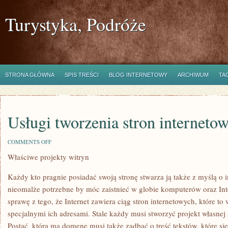
Turystyka, Podróże
STRONA GŁÓWNA
SPIS TREŚCI
BLOG INTERNETOWY
ARCHIWUM
TA
Usługi tworzenia stron interneto
ON
COMMENTS OFF
USŁUGI
Właściwe projekty witryn
TWORZENIA
STRON
INTERNETOWYCH
Każdy kto pragnie posiadać swoją stronę stwarza ją także z myślą o
nieomalże potrzebne by móc zaistnieć w globie komputerów oraz Int
sprawę z tego, że Internet zawiera ciąg stron internetowych, które t
specjalnymi ich adresami. Stale każdy musi stworzyć projekt własnej
Postać, która ma domenę musi także zadbać o treść tekstów, które się