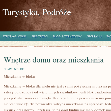
Turystyka, Podróże
STRONA GŁÓWNA
SPIS TREŚCI
BLOG INTERNETOWY
ARCHIWUM
TA
Wnętrze domu oraz mieszkania
ON
COMMENTS OFF
WNĘTRZE
Mieszkanie w bloku
DOMU
ORAZ
MIESZKANIA
Mieszkanie w bloku dla wielu nie jest czymś pożytecznym oraz na
zależy od okolicy i od wielu innych składników. jeśli blok usadowion
jaka jest strzeżona i zamknięta dla obcych, to na pewno możemy po
nie jest takie złe. To potwierdza witryna mieszkania na sprzedaż. Je
luksusy oraz normy. Jeżeli już, to na ogół budujemy mały domek p