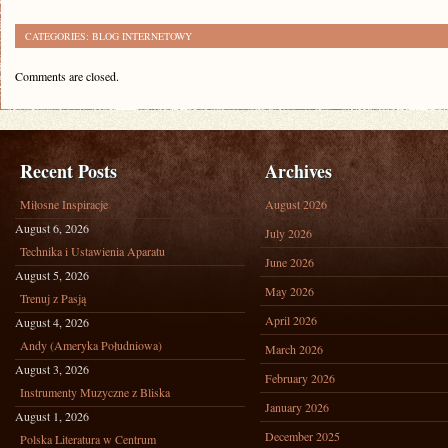
CATEGORIES:
BLOG INTERNETOWY
Comments are closed.
Recent Posts
Archives
Miłosne Inspiracje
August 2026
August 6, 2026
July 2026
Technika i Ustawienia Aparatu
June 2026
August 5, 2026
May 2026
Trenuj z Pasją
April 2026
August 4, 2026
Andy (Ameryka Południowa)
March 2026
August 3, 2026
February 2026
Instrumenty Muzyczne z Bliska
January 2026
August 1, 2026
December 2025
Polska Literatura w Centrum