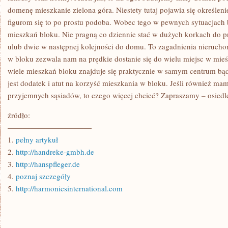
domenę mieszkanie zielona góra. Niestety tutaj pojawia się określen
figurom się to po prostu podoba. Wobec tego w pewnych sytuacjach 
mieszkań bloku. Nie pragną co dziennie stać w dużych korkach do p
ulub dwie w następnej kolejności do domu. To zagadnienia nierucho
w bloku zezwala nam na prędkie dostanie się do wielu miejsc w mieś
wiele mieszkań bloku znajduje się praktycznie w samym centrum bąd
jest dodatek i atut na korzyść mieszkania w bloku. Jeśli również ma
przyjemnych sąsiadów, to czego więcej chcieć? Zapraszamy – osiedl
źródło:
———————————
1.
pełny artykuł
2.
http://handreke-gmbh.de
3.
http://hanspfleger.de
4.
poznaj szczegóły
5.
http://harmonicsinternational.com