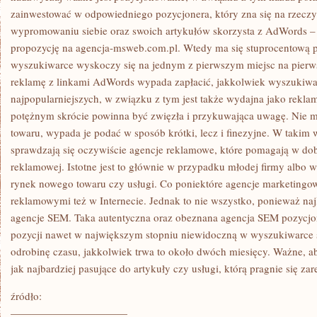
zainwestować w odpowiedniego pozycjonera, który zna się na rzeczy.
wypromowaniu siebie oraz swoich artykułów skorzysta z AdWords –
propozycję na agencja-msweb.com.pl. Wtedy ma się stuprocentową p
wyszukiwarce wyskoczy się na jednym z pierwszym miejsc na pierwsz
reklamę z linkami AdWords wypada zapłacić, jakkolwiek wyszukiwar
najpopularniejszych, w związku z tym jest także wydajna jako rekla
potężnym skrócie powinna być zwięzła i przykuwająca uwagę. Nie m
towaru, wypada je podać w sposób krótki, lecz i finezyjne. W takim
sprawdzają się oczywiście agencje reklamowe, które pomagają w d
reklamowej. Istotne jest to głównie w przypadku młodej firmy albo
rynek nowego towaru czy usługi. Co poniektóre agencje marketingo
reklamowymi też w Internecie. Jednak to nie wszystko, ponieważ naj
agencje SEM. Taka autentyczna oraz obeznana agencja SEM pozycjon
pozycji nawet w największym stopniu niewidoczną w wyszukiwarce st
odrobinę czasu, jakkolwiek trwa to około dwóch miesięcy. Ważne, 
jak najbardziej pasujące do artykuły czy usługi, którą pragnie się z
źródło:
———————————