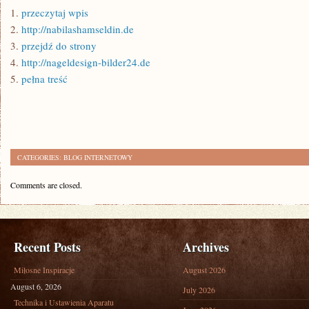
1.
przeczytaj wpis
2.
http://nabilashamseldin.de
3.
przejdź do strony
4.
http://nageldesign-bilder24.de
5.
pełna treść
CATEGORIES:
BLOG INTERNETOWY
Comments are closed.
Recent Posts
Archives
Miłosne Inspiracje
August 2026
August 6, 2026
July 2026
Technika i Ustawienia Aparatu