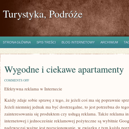
Turystyka, Podróże
STRONA GŁÓWNA
SPIS TREŚCI
BLOG INTERNETOWY
ARCHIWUM
TA
Wygodne i ciekawe apartamenty
ON
COMMENTS OFF
WYGODNE
Efektywna reklama w Internecie
I
CIEKAWE
APARTAMENTY
Każdy zdaje sobie sprawę z tego, że jeżeli coś ma się poprawnie spr
Jeżeli niemniej jednak ma być dostrzegalne, to jest potrzebna do teg
zainteresowania się produktem czy usługą reklama. Także reklama i
internetowej i jednocześnie reklamowej pożyteczne są wybitnie Go
nadzwyczaj ważne jest pozycjonowanie, w związku z tym każda por