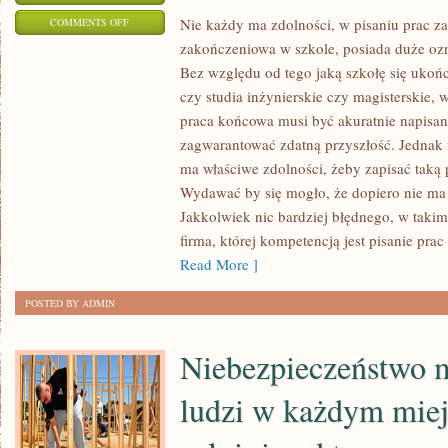
ON
Nie każdy ma zdolności, w pisaniu prac z
COMMENTS OFF
zakończeniowa w szkole, posiada duże ozna
KAŻDY
Bez względu od tego jaką szkołę się ukońc
KTO
czy studia inżynierskie czy magisterskie
DECYDUJE
praca końcowa musi być akuratnie napisan
SIĘ
zagwarantować zdatną przyszłość. Jednak 
NA
ma właściwe zdolności, żeby zapisać taką
ZAWARCIE
Wydawać by się mogło, że dopiero nie ma 
ZWIĄZKU
Jakkolwiek nic bardziej błędnego, w ta
MAŁŻEŃSKIEGO
firma, której kompetencją jest pisanie prac
Z
Read More ]
DZIEWCZYNĄ
CZY
POSTED BY ADMIN
Z
UKOCHANYM
Niebezpieczeństwo 
MYŚLI
ludzi w każdym miej
O
TYM
ŻEBY