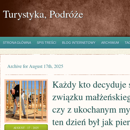
Turystyka, Podróże
STRONA GŁÓWNA
SPIS TREŚCI
BLOG INTERNETOWY
ARCHIWUM
TA
Archive for August 17th, 2025
Każdy kto decyduje s
związku małżeńskie
czy z ukochanym myś
ten dzień był jak pi
AUGUST - 17 - 2025