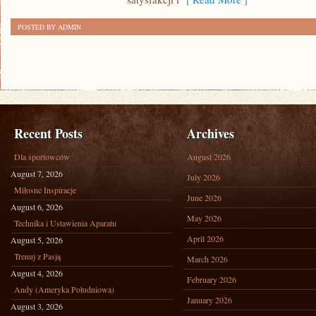
RODNYCH
DAMY.
POSTED BY ADMIN
JEST
TO
JEDEN
Z
NIELICZNYCH
ZAWODÓW
Recent Posts
Archives
Dla sportowców
August 2026
August 7, 2026
July 2026
Miłosne Inspiracje
June 2026
August 6, 2026
May 2026
Technika i Ustawienia Aparatu
April 2026
August 5, 2026
Trenuj z Pasją
March 2026
August 4, 2026
February 2026
Andy (Ameryka Południowa)
January 2026
August 3, 2026