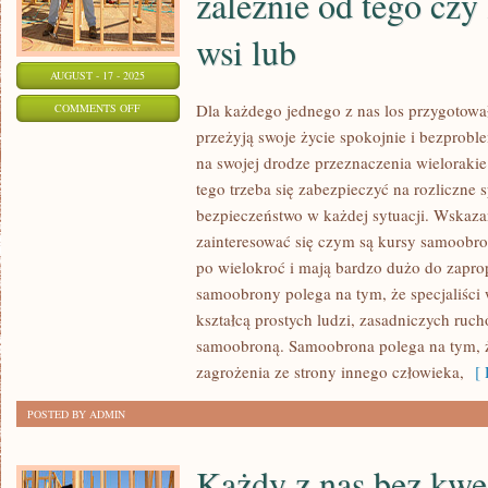
zależnie od tego czy 
TEN
wsi lub
DZIEŃ
AUGUST - 17 - 2025
BYŁ
JAK
ON
Dla każdego jednego z nas los przygotował
COMMENTS OFF
przeżyją swoje życie spokojnie i bezprob
PIERWSZORZĘDNY
NIEBEZPIECZEŃSTWO
na swojej drodze przeznaczenia wieloraki
MOŻE
tego trzeba się zabezpieczyć na rozliczne 
CZYHAĆ
bezpieczeństwo w każdej sytuacji. Wskazan
NA
zainteresować się czym są kursy samoobro
LUDZI
po wielokroć i mają bardzo dużo do zapro
W
samoobrony polega na tym, że specjaliści
KAŻDYM
kształcą prostych ludzi, zasadniczych ru
MIEJSCU,
samoobroną. Samoobrona polega na tym, ż
NIE
zagrożenia ze strony innego człowieka,
[ 
ZALEŻNIE
OD
POSTED BY ADMIN
TEGO
CZY
Każdy z nas bez kwe