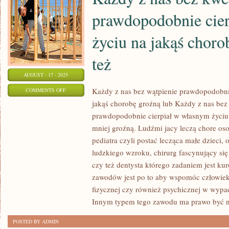
ZNAJDUJĄ
prawdopodobnie cie
SIĘ
NA
życiu na jakąś choro
WSI
LUB
też
AUGUST - 17 - 2025
ON
Każdy z nas bez wątpienie prawdopodobnie
COMMENTS OFF
jakąś chorobę groźną lub Każdy z nas be
KAŻDY
prawdopodobnie cierpiał w własnym życiu
Z
mniej groźną. Ludźmi jacy leczą chore oso
NAS
pediatra czyli postać lecząca małe dzieci, 
BEZ
ludzkiego wzroku, chirurg fascynujący si
KWESTIONOWANIE
czy też dentysta którego zadaniem jest ku
PRAWDOPODOBNIE
zawodów jest po to aby wspomóc człowieko
CIERPIAŁ
fizycznej czy również psychicznej w wypa
W
Innym typem tego zawodu ma prawo być n
SWOIM
ŻYCIU
POSTED BY ADMIN