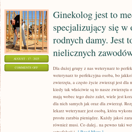
NA
JAKĄŚ
Ginekolog jest to m
CHOROBĘ
GROŹNĄ
specjalizujący się w
CZY
rodnych damy. Jest t
TEŻ
nielicznych zawodó
AUGUST - 17 - 2025
ON
Dla dużej grupy z nas weterynarz to perfe
COMMENTS OFF
weterynarz to perfekcyjna osoba, bo jakko
GINEKOLOG
zwierzęta, a często życie zwierząt jest dla
JEST
kiedy tak właściwie są to nasze zwierzęta 
TO
mają wobec tego dużo zalet, wiele jest kor
MEDYK
dla nich samych jak oraz dla zwierząt. Ro
SPECJALIZUJĄCY
lekarz weterynarz jest osobą, która wyko
SIĘ
prostu zarabia pieniądze. Każdy jakoś zar
W
również musi. Co dalej.. na pewno taki w
ORGANACH
satysfakcji i
[ Read More ]