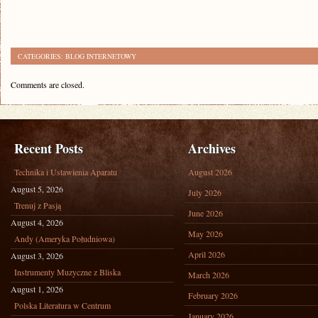
CATEGORIES:
BLOG INTERNETOWY
Comments are closed.
Recent Posts
Archives
Technika i Ustawienia Aparatu
August 2026
August 5, 2026
July 2026
Trenuj z Pasją
June 2026
August 4, 2026
May 2026
Andy (Ameryka Południowa)
April 2026
August 3, 2026
Instrumenty Muzyczne z Bliska
March 2026
August 1, 2026
February 2026
Polska Literatura w Centrum
January 2026