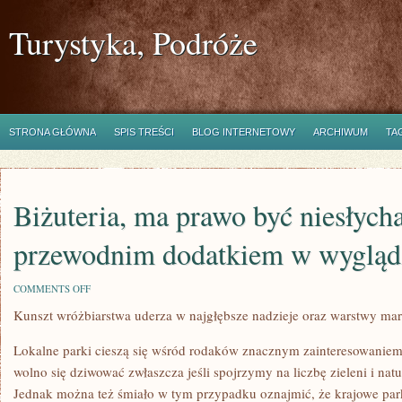
Turystyka, Podróże
STRONA GŁÓWNA
SPIS TREŚCI
BLOG INTERNETOWY
ARCHIWUM
TA
Biżuteria, ma prawo być niesłych
przewodnim dodatkiem w wygląd
ON
COMMENTS OFF
BIŻUTERIA,
Kunszt wróżbiarstwa uderza w najgłębsze nadzieje oraz warstwy ma
MA
PRAWO
BYĆ
Lokalne parki cieszą się wśród rodaków znacznym zainteresowaniem
NIESŁYCHANIE
PRZEWODNIM
wolno się dziwować zwłaszcza jeśli spojrzymy na liczbę zieleni i natu
DODATKIEM
Jednak można też śmiało w tym przypadku oznajmić, że krajowe parki
W