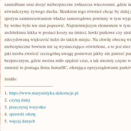
WYGLĄDZIE
zaniedbane oraz dosyć niebezpieczne zwłaszcza wieczorami, gdzie ta
uświadczymy żywego ducha. Skutkiem tego również chcąc by dalej po
sporym zainteresowaniem władze samorządowe powinny w tym wypad
by wolno było ten stan poprawić. Najistotniejszym elementem w ty
architektura lekka w postaci koszy na śmieci, ławki parkowe czy atra
zdecydowaną większość ludzi do takich miejsc. Na chwilę obecną wie
niebezpieczne bowiem nie są wystarczająco oświetlone, a to jest n
jaki trzeba zwrócić szczególną uwagę ponieważ jakby nie patrzeć p
bezpiecznym, gdzie można miło spędzić czas, a tak niestety często w
zmienić to pomaga firma JumatSC, oferująca oprzyrządowanie parkó
źródło:
———————————
1.
https://www.marynistyka-dekoracje.pl
2.
czytaj dalej
3.
przeczytaj wszystko
4.
sprawdź ofertę
5.
więcej danych