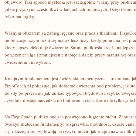
objawów. Taki sposób myślenia jest szczególnie ważny przy problem
gdzie przyczyna często tkwi w łańcuchach ruchowych. Dzięki temu reha
tylko ma logikę.
Ważnym obszarem są zabiegi ręczne oraz praca z tkankami. FizjoCoac
mobilizacje, czym różni się masaż leczniczy, kiedy pomocna jest pra
kiedy lepszy efekt daje ćwiczenie. Strona podkreśla też, że najlepsze
połączenie: ulga i zmniejszenie napięcia dzięki pracy manualnej oraz 
ćwiczeniom i nawykom.
Kolejnym fundamentem jest ćwiczenia terapeutyczne – rozumiane ja
FizjoCoach.pl pokazuje, jak dobierać ćwiczenia pod problem, jak st
do siły po przerwie i jak unikać typowych błędów: za szybko zwięks
czytelnik dostaje narzędzia do budowania ciała, które nie tylko „nie b
Na FizjoCoach.pl dużo miejsca poświęcono higienie ruchu. Zamiast st
tworzyć skuteczne fundamenty: rozgrzewka, mobilność, czucie ciała,
się, dlaczego sen wpływają na ryzyko urazu, jak rozpoznawać mikroo