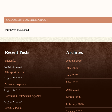
CATEGORIES:
BLOG INTERNETOWY
Comments are closed.
Recent Posts
Archives
Dietetyka
August 2026
August 8, 2026
July 2026
Dla sportowców
June 2026
August 7, 2026
May 2026
Miłosne Inspiracje
April 2026
August 6, 2026
Technika i Ustawienia Aparatu
March 2026
August 5, 2026
February 2026
Trenuj z Pasją
January 2026