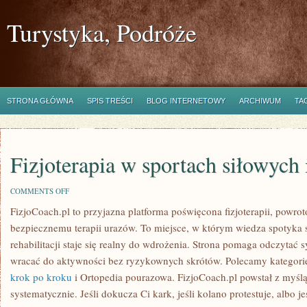
Turystyka, Podróże
STRONA GŁÓWNA
SPIS TREŚCI
BLOG INTERNETOWY
ARCHIWUM
TA
Fizjoterapia w sportach siłowych 
ON
COMMENTS OFF
FIZJOTERAPIA
FizjoCoach.pl to przyjazna platforma poświęcona fizjoterapii, powro
W
SPORTACH
bezpiecznemu terapii urazów. To miejsce, w którym wiedza spotyka si
SIŁOWYCH
I
rehabilitacji staje się realny do wdrożenia. Strona pomaga odczytać 
CROSS
wracać do aktywności bez ryzykownych skrótów. Polecamy kategori
TRENINGU
krok po kroku
i Ortopedia pourazowa. FizjoCoach.pl powstał z myślą
systematycznie. Jeśli dokucza Ci kark, jeśli kolano protestuje, albo je