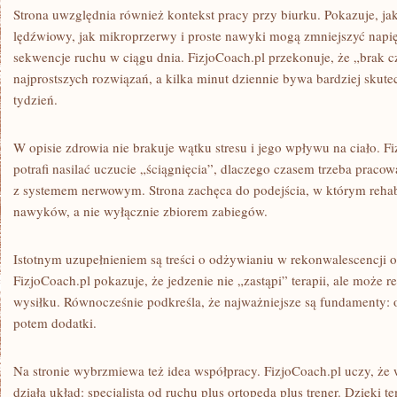
Strona uwzględnia również kontekst pracy przy biurku. Pokazuje, j
lędźwiowy, jak mikroprzerwy i proste nawyki mogą zmniejszyć napięc
sekwencje ruchu w ciągu dnia. FizjoCoach.pl przekonuje, że „brak c
najprostszych rozwiązań, a kilka minut dziennie bywa bardziej skutec
tydzień.
W opisie zdrowia nie brakuje wątku stresu i jego wpływu na ciało. Fi
potrafi nasilać uczucie „ściągnięcia”, dlaczego czasem trzeba pracowa
z systemem nerwowym. Strona zachęca do podejścia, w którym rehabi
nawyków, a nie wyłącznie zbiorem zabiegów.
Istotnym uzupełnieniem są treści o odżywianiu w rekonwalescencji 
FizjoCoach.pl pokazuje, że jedzenie nie „zastąpi” terapii, ale może 
wysiłku. Równocześnie podkreśla, że najważniejsze są fundamenty: 
potem dodatki.
Na stronie wybrzmiewa też idea współpracy. FizjoCoach.pl uczy, że 
działa układ: specjalista od ruchu plus ortopeda plus trener. Dzięki t