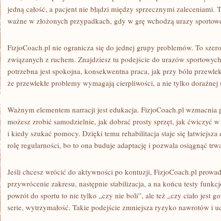
jedną całość, a pacjent nie błądzi między sprzecznymi zaleceniami. T
ważne w złożonych przypadkach, gdy w grę wchodzą urazy sportow
FizjoCoach.pl nie ogranicza się do jednej grupy problemów. To sz
związanych z ruchem. Znajdziesz tu podejście do urazów sportowych, 
potrzebna jest spokojna, konsekwentna praca, jak przy bólu przewl
że przewlekłe problemy wymagają cierpliwości, a nie tylko doraźnej 
Ważnym elementem narracji jest edukacja. FizjoCoach.pl wzmacnia 
możesz zrobić samodzielnie, jak dobrać prosty sprzęt, jak ćwiczyć
i kiedy szukać pomocy. Dzięki temu rehabilitacja staje się łatwiejsza
rolę regularności, bo to ona buduje adaptację i pozwala osiągnąć trwa
Jeśli chcesz wrócić do aktywności po kontuzji, FizjoCoach.pl prowad
przywrócenie zakresu, następnie stabilizacja, a na końcu testy funkc
powrót do sportu to nie tylko „czy nie boli”, ale też „czy ciało jest
serie, wytrzymałość. Takie podejście zmniejsza ryzyko nawrotów i u