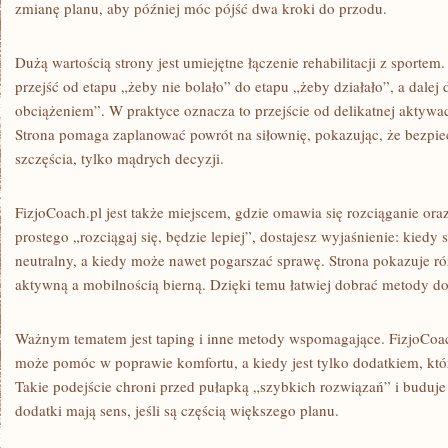
zmianę planu, aby później móc pójść dwa kroki do przodu.
Dużą wartością strony jest umiejętne łączenie rehabilitacji z sportem
przejść od etapu „żeby nie bolało” do etapu „żeby działało”, a dalej
obciążeniem”. W praktyce oznacza to przejście od delikatnej aktywa
Strona pomaga zaplanować powrót na siłownię, pokazując, że bezpiec
szczęścia, tylko mądrych decyzji.
FizjoCoach.pl jest także miejscem, gdzie omawia się rozciąganie or
prostego „rozciągaj się, będzie lepiej”, dostajesz wyjaśnienie: kied
neutralny, a kiedy może nawet pogarszać sprawę. Strona pokazuje r
aktywną a mobilnością bierną. Dzięki temu łatwiej dobrać metody do
Ważnym tematem jest taping i inne metody wspomagające. FizjoCoac
może pomóc w poprawie komfortu, a kiedy jest tylko dodatkiem, kt
Takie podejście chroni przed pułapką „szybkich rozwiązań” i buduje 
dodatki mają sens, jeśli są częścią większego planu.