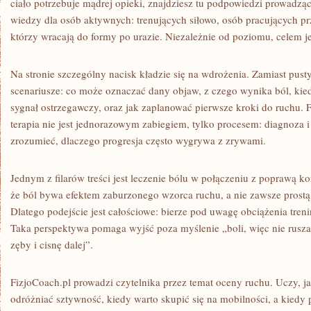
ciało potrzebuje mądrej opieki, znajdziesz tu podpowiedzi prowadzą
wiedzy dla osób aktywnych: trenujących siłowo, osób pracujących prz
którzy wracają do formy po urazie. Niezależnie od poziomu, celem jest
Na stronie szczególny nacisk kładzie się na wdrożenia. Zamiast pust
scenariusze: co może oznaczać dany objaw, z czego wynika ból, kied
sygnał ostrzegawczy, oraz jak zaplanować pierwsze kroki do ruchu. 
terapia nie jest jednorazowym zabiegiem, tylko procesem: diagnoza i 
zrozumieć, dlaczego progresja często wygrywa z zrywami.
Jednym z filarów treści jest leczenie bólu w połączeniu z poprawą ko
że ból bywa efektem zaburzonego wzorca ruchu, a nie zawsze prostą
Dlatego podejście jest całościowe: bierze pod uwagę obciążenia tren
Taka perspektywa pomaga wyjść poza myślenie „boli, więc nie rusza
zęby i cisnę dalej”.
FizjoCoach.pl prowadzi czytelnika przez temat oceny ruchu. Uczy, 
odróżniać sztywność, kiedy warto skupić się na mobilności, a kiedy p