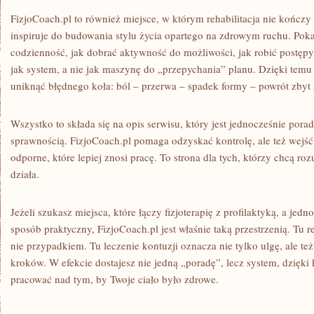
FizjoCoach.pl to również miejsce, w którym rehabilitacja nie kończy 
inspiruje do budowania stylu życia opartego na zdrowym ruchu. Poka
codzienność, jak dobrać aktywność do możliwości, jak robić postępy b
jak system, a nie jak maszynę do „przepychania” planu. Dzięki temu 
uniknąć błędnego koła: ból – przerwa – spadek formy – powrót zbyt 
Wszystko to składa się na opis serwisu, który jest jednocześnie por
sprawnością. FizjoCoach.pl pomaga odzyskać kontrolę, ale też wejś
odporne, które lepiej znosi pracę. To strona dla tych, którzy chcą roz
działa.
Jeżeli szukasz miejsca, które łączy fizjoterapię z profilaktyką, a je
sposób praktyczny, FizjoCoach.pl jest właśnie taką przestrzenią. Tu re
nie przypadkiem. Tu leczenie kontuzji oznacza nie tylko ulgę, ale t
kroków. W efekcie dostajesz nie jedną „poradę”, lecz system, dzię
pracować nad tym, by Twoje ciało było zdrowe.