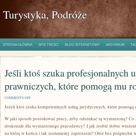
Turystyka, Podróże
STRONA GŁÓWNA
SPIS TREŚCI
BLOG INTERNETOWY
ARCHIWUM
TA
Jeśli ktoś szuka profesjonalnych 
prawniczych, które pomogą mu r
ON
COMMENTS OFF
JEŚLI
Jeżeli ktoś szuka kompetentnych usług jurydycznych, które pomogą
KTOŚ
SZUKA
PROFESJONALNYCH
W jaki sposób poszukiwać pracy, żeby odszukać tą wymarzoną? Co z
USŁUG
PRAWNICZYCH,
doskonałe dla wymarzonego pracodawcy? I jak zrobić dobre wrażeni
KTÓRE
na którą w końcu i tak zostaniemy zaproszeni? Otóż bez pośpiechu 
POMOGĄ