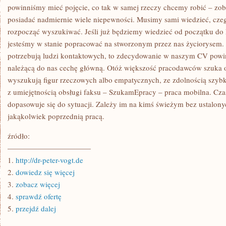
MU
powinniśmy mieć pojęcie, co tak w samej rzeczy chcemy robić – zob
ROZWIKŁAĆ
posiadać nadmiernie wiele niepewności. Musimy sami wiedzieć, cz
SPRAWY
rozpocząć wyszukiwać. Jeśli już będziemy wiedzieć od początku do 
jesteśmy w stanie popracować na stworzonym przez nas życiorysem. J
potrzebują ludzi kontaktowych, to zdecydowanie w naszym CV powin
należącą do nas cechę główną. Otóż większość pracodawców szuka o
wyszukują figur rzeczowych albo empatycznych, ze zdolnością szybk
z umiejętnością obsługi faksu – SzukamEpracy – praca mobilna. Cza
dopasowuje się do sytuacji. Zależy im na kimś świeżym bez ustalon
jakąkolwiek poprzednią pracą.
źródło:
———————————
1.
http://dr-peter-vogt.de
2.
dowiedz się więcej
3.
zobacz więcej
4.
sprawdź ofertę
5.
przejdź dalej