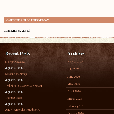
CATEGORIES:
BLOG INTERNETOWY
Comments are closed.
Recent Posts
Archives
Dla sportowców
August 2026
August 7, 2026
July 2026
Miłosne Inspiracje
June 2026
August 6, 2026
May 2026
Technika i Ustawienia Aparatu
April 2026
August 5, 2026
Trenuj z Pasją
March 2026
August 4, 2026
February 2026
Andy (Ameryka Południowa)
January 2026