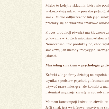
Mleko to kolejny składnik, który nie po
wykorzystują mleko w proszku pełnotłust
smak. Mleko odtłuszczone lub jego subst
przełoży się na wrażenia smakowe odbi
Proces produkcji również ma kluczowe zn
gotowania w kotłach miedziano-stalowych 
Nowoczesne linie produkcyjne, choć wyda
smakowej jak metody tradycyjne, szczegól
jakości.
Marketing smakiem – psychologia gadż
Krówki z logo firmy działają na zupełnie
wynika z podstaw psychologii konsumenck
używać przez miesięce, ale kontakt z ma
natomiast angażuje zmysły w sposób znac
Moment konsumpcji krówki to chwila, w k
Jeśli smak jest wyjątkowy, pozytywne sko