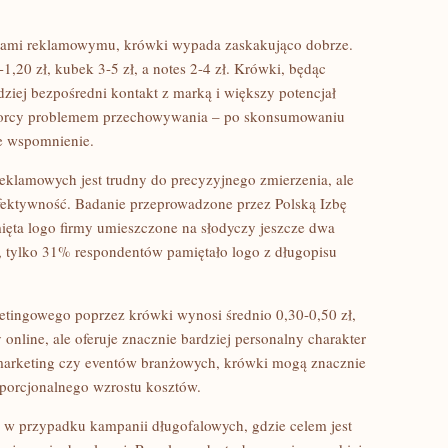
etami reklamowymu, krówki wypada zaskakująco dobrze.
-1,20 zł, kubek 3-5 zł, a notes 2-4 zł. Krówki, będąc
dziej bezpośredni kontakt z marką i większy potencjał
biorcy problemem przechowywania – po skonsumowaniu
ne wspomnienie.
eklamowych jest trudny do precyzyjnego zmierzenia, ale
fektywność. Badanie przeprowadzone przez Polską Izbę
ęta logo firmy umieszczone na słodyczy jeszcze dwa
, tylko 31% respondentów pamiętało logo z długopisu
etingowego poprzez krówki wynosi średnio 0,30-0,50 zł,
online, ale oferuje znacznie bardziej personalny charakter
marketing czy eventów branżowych, krówki mogą znacznie
porcjonalnego wzrostu kosztów.
i w przypadku kampanii długofalowych, gdzie celem jest