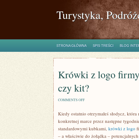
Turystyka, Podróż
STRONA GŁÓWNA
SPIS TREŚCI
BLOG INT
Krówki z logo firmy
czy kit?
ON
COMMENTS OFF
KRÓWKI
Z
Kiedy ostatnio otrzymałeś słodycz, która
LOGO
FIRMY
konkretnej marce przez następne tygodni
–
MODNY
standardowymi kubkami,
krówki z logo
f
I
– a właściwie do żołądka – potencjalnych
PYSZNY