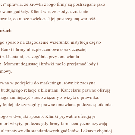
ci” sprawia, że krówki z logo firmy są postrzegane jako
wane gadżety. Klient wie, że słodycz zostanie
wnie, co może zwiększać jej postrzeganą wartość.
anżach
go sposób na złagodzenie wizerunku instytucji często
 Banki i firmy ubezpieczeniowe coraz częściej
ń z klientami, szczególnie przy omawianiu
. Moment degustacji krówki może przełamać lody i
ozmowy.
tywna w podejściu do marketingu, również zaczyna
budującego relacje z klientami. Kancelarie prawne oferują
maga zmniejszyć stres związany z wizytą u prawnika.
ty lepiej niż szczegóły prawne omawiane podczas spotkania.
ogo w dwojaki sposób. Kliniki prywatne oferują je
mfort wizyty, podczas gdy firmy farmaceutyczne używają
 alternatywy dla standardowych gadżetów. Lekarze chętniej