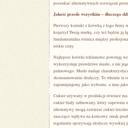
poszukać alternatywnych rozwiązań pro
Jakość przede wszystkim – dlaczego skł
Pierwszy kontakt z krówką z logo firmy 
kojarzył Twoją markę, czy też będzie ją łą
fundamentalna różnica między profesjona
niskie ceny.
Najlepsze krówki reklamowe powstają wed
wykorzystuje prawdziwe masło, a nie jego
palmowego. Masło nadaje charakterystyc
skonsumowaniu słodyczy. To właśnie ta r
zapamiętujemy jako wyborne, a inne jako
Cukier używany w produkcji również ma 
cukier biały rafinowany, który zapewnia
alternatywy mogą zawierać cukier trzcino
znacząco wpływa na końcowy smak produkt
regularnie spożywają słodycze wysokiej j