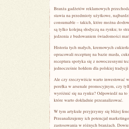
GADŻET
CZY
Branża gadżetów reklamowych przechodzi
KIT?
stawia na przedmioty użytkowe, najbard
consumable – takich, które można dosło
są tylko kolejną słodyczą na rynku; to s
jedzenia z budowaniem świadomości mar
Historia tych małych, kremowych cukierk
opracowali recepturę na bazie masła, cukru
receptura spotyka się z nowoczesnymi tec
jednocześnie hołdem dla polskiej trady
Ale czy rzeczywiście warto inwestować w
perełka w arsenale promocyjnym, czy tylk
wyróżnić się na rynku? Odpowiedź na to p
które warto dokładnie przeanalizować.
W tym artykule przyjrzymy się bliżej f
Przeanalizujemy ich potencjał marketing
zastosowania w różnych branżach. Dowiesz