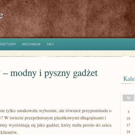
e
ERNETOWY
ARCHIWUM
TAGI
 – modny i pyszny gadżet
Kale
M
 nie tylko smakowała wybornie, ale również przypominała o
3
e? W świecie przepełnionym plastikowymi długopisami i
10
irmy wyróżniają się jako gadżet, który trafia prosto do serca
17
 klientów.
24