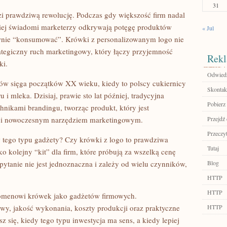
31
 prawdziwą rewolucję. Podczas gdy większość firm nadal
ziej świadomi marketerzy odkrywają potęgę produktów
« Jul
wnie “konsumować”. Krówki z personalizowanym logo nie
trategiczny ruch marketingowy, który łączy przyjemność
Rekl
ki.
Odwiedź 
ów sięga początków XX wieku, kiedy to polscy cukiernicy
Skontakt
 i mleka. Dzisiaj, prawie sto lat później, tradycyjna
Pobierz 
hnikami brandingu, tworząc produkt, który jest
cji i nowoczesnym narzędziem marketingowym.
Przejdź 
Przeczyt
 tego typu gadżety? Czy krówki z logo to prawdziwa
Tutaj
o kolejny “kit” dla firm, które próbują za wszelką cenę
ytanie nie jest jednoznaczna i zależy od wielu czynników,
Blog
HTTP
HTTP
enomenowi krówek jako gadżetów firmowych.
owy, jakość wykonania, koszty produkcji oraz praktyczne
HTTP
 się, kiedy tego typu inwestycja ma sens, a kiedy lepiej