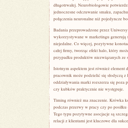
długotrwałej. Neurobiologowie potwierdza
jednoczesne odczuwanie smaku, zapachu i
połączenia neuronalne niż pojedyncze bo
Badania przeprowadzone przez Uniwersyte
wykorzystywane w marketingu generują 
niejedalne. Co więcej, pozytywne konota
całej firmy, tworząc efekt halo, który 
przypadku produktów niezwiązanych ze 
Istotnym aspektem jest również element d
pracownik może podzielić się słodyczą z 
oddziaływania marki rozszerza się poza 
czy kubków praktycznie nie występuje.
Timing również ma znaczenie. Krówka 
podczas przerwy w pracy czy po posiłku –
Tego typu pozytywne asocjacje są szczeg
relacji z klientami jest kluczowe dla suk