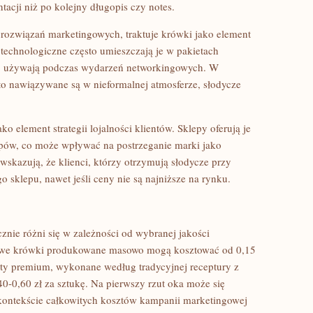
tacji niż po kolejny długopis czy notes.
rozwiązań marketingowych, traktuje krówki jako element
technologiczne często umieszczają je w pakietach
b używają podczas wydarzeń networkingowych. W
to nawiązywane są w nieformalnej atmosferze, słodycze
o element strategii lojalności klientów. Sklepy oferują je
upów, co może wpływać na postrzeganie marki jako
 wskazują, że klienci, którzy otrzymują słodycze przy
 sklepu, nawet jeśli ceny nie są najniższe na rynku.
znie różni się w zależności od wybranej jakości
wowe krówki produkowane masowo mogą kosztować od 0,15
kty premium, wykonane według tradycyjnej receptury z
40-0,60 zł za sztukę. Na pierwszy rzut oka może się
 kontekście całkowitych kosztów kampanii marketingowej