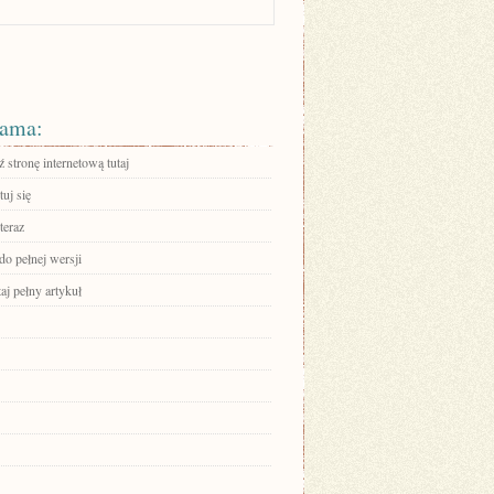
ama:
stronę internetową tutaj
uj się
teraz
do pełnej wersji
aj pełny artykuł