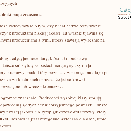
mocyjnych.
Cate
adniki mają znaczenie
Categories
może zadecydować o tym, czy klient będzie pozytywnie
czył z produktami niskiej jakości. Tu właśnie ujawnia się
lnymi producentami a tymi, którzy stawiają wyłącznie na
ług tradycyjnej receptury, która jako podstawę
 tańsze substytuty w postaci margaryny czy oleju
zny, kremowy smak, który pozostaje w pamięci na długo po
óżnica w składnikach sprawia, że jedne krówki
 przeciętne lub wręcz niesmaczne.
ogromne znaczenie. Producenci wysokiej klasy stosują
 odpowiednią słodycz bez nieprzyjemnego posmaku. Tańsze
wy niższej jakości lub syrop glukozowo-fruktozowy, który
u. Różnica ta jest szczególnie widoczna dla osób, które
akości.