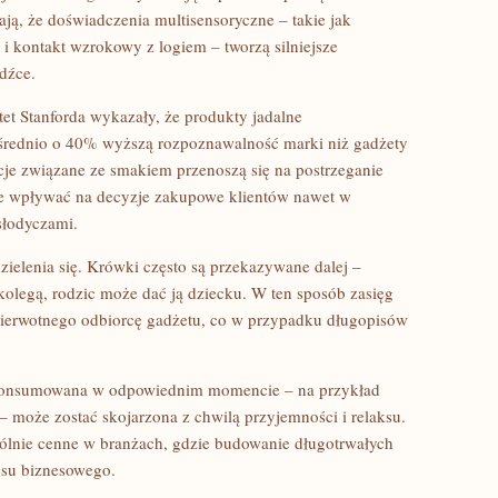
ją, że doświadczenia multisensoryczne – takie jak
 kontakt wzrokowy z logiem – tworzą silniejsze
dźce.
t Stanforda wykazały, że produkty jadalne
średnio o 40% wyższą rozpoznawalność marki niż gadżety
cje związane ze smakiem przenoszą się na postrzeganie
może wpływać na decyzje zakupowe klientów nawet w
słodyczami.
zielenia się. Krówki często są przekazywane dalej –
kolegą, rodzic może dać ją dziecku. W ten sposób zasięg
pierwotnego odbiorcę gadżetu, co w przypadku długopisów
konsumowana w odpowiednim momencie – na przykład
 może zostać skojarzona z chwilą przyjemności i relaksu.
ólnie cenne w branżach, gdzie budowanie długotrwałych
cesu biznesowego.