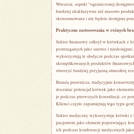
Wreszcie, aspekt “ograniczonej dostępnoś
bardziej ekskluzywne niż masowo produko
skonsumowana i nie będzie dostępna pono
Praktyczne zastosowania w różnych br
Sektor finansowy odkrył w krówkach z lo
postrzeganych jako surowe i niedostępne.
wykorzystują te słodycze podczas spotka
skomplikowanych produktów finansowych
stworzyć bardziej przyjazną atmosferę r
Branża prawnicza, tradycyjnie konserwa
doceniać potencjał krówek jako elementu 
je podczas pierwszych konsultacji, co po
Klienci często zapamiętują tego typu ges
Sektor medyczny wykorzystuje krówki z l
pacjentom jako element poprawiający ko
ich podczas konferencji medycznych jako