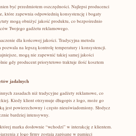
winien być przedmiotem oszczędności. Najlepsi producenci
e, które zapewnia odpowiednią konsystencję i bogaty
ytuty mogą obniżyć jakość produktu, co bezpośrednio
orców Twojego gadżetu reklamowego.
aczenie dla końcowej jakości. Tradycyjna metoda
pozwala na lepszą kontrolę temperatury i konsystencji.
jniejsze, mogą nie zapewnić takiej samej jakości
nie gdy producent priorytetowo traktuje ilość kosztem
etów jadalnych
 innych zasadach niż tradycyjne gadżety reklamowe, co
iej. Kiedy klient otrzymuje długopis z logo, może go
rką jest powierzchowny i często nieuświadomiony. Słodycz
znie bardziej intensywny.
tórej marka dosłownie “wchodzi” w interakcję z klientem.
jarzenia z logo firmy zostają zapisane w pamięci