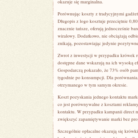
okazuje się marginalna.
Porównując koszty z tradycyjnymi gadż
Długopis z logo kosztuje przeciętnie 0,80
znacznie tańsze, oferują jednocześnie bar
wiralowy. Dodatkowo, nie obciążają od
znikają, pozostawiając jedynie pozytyw
Zwrot z inwestycji w przypadku krówek r
dostępne dane wskazują na ich wysoką e
Gospodarczą pokazało, że 73% osób pami
tygodnie po konsumpcji. Dla porównania
otrzymanego w tym samym okresie.
Koszt pozyskania jednego kontaktu mark
co jest porównywalne z kosztami reklamy 
kontaktu. W przypadku kampanii direct 
zwiększyć zapamiętywanie marki bez pro
Szczególnie opłacalne okazują się krówk