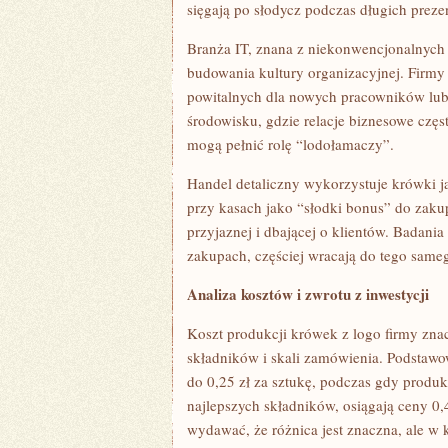
sięgają po słodycz podczas długich prezen
Branża IT, znana z niekonwencjonalnych 
budowania kultury organizacyjnej. Firmy 
powitalnych dla nowych pracowników lu
środowisku, gdzie relacje biznesowe częs
mogą pełnić rolę “lodołamaczy”.
Handel detaliczny wykorzystuje krówki jak
przy kasach jako “słodki bonus” do zak
przyjaznej i dbającej o klientów. Badania
zakupach, częściej wracają do tego samego
Analiza kosztów i zwrotu z inwestycji
Koszt produkcji krówek z logo firmy znac
składników i skali zamówienia. Podsta
do 0,25 zł za sztukę, podczas gdy produ
najlepszych składników, osiągają ceny 0,
wydawać, że różnica jest znaczna, ale w