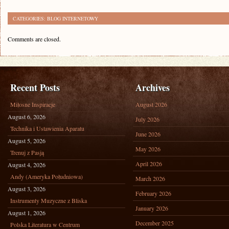
CATEGORIES:
BLOG INTERNETOWY
Comments are closed.
Recent Posts
Archives
Miłosne Inspiracje
August 2026
August 6, 2026
July 2026
Technika i Ustawienia Aparatu
June 2026
August 5, 2026
May 2026
Trenuj z Pasją
April 2026
August 4, 2026
Andy (Ameryka Południowa)
March 2026
August 3, 2026
February 2026
Instrumenty Muzyczne z Bliska
January 2026
August 1, 2026
December 2025
Polska Literatura w Centrum