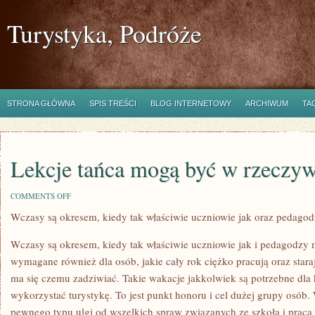
Turystyka, Podróże
STRONA GŁÓWNA
SPIS TREŚCI
BLOG INTERNETOWY
ARCHIWUM
TA
Lekcje tańca mogą być w rzeczyw
ON
COMMENTS OFF
LEKCJE
Wczasy są okresem, kiedy tak właściwie uczniowie jak oraz pedagod
TAŃCA
MOGĄ
BYĆ
Wczasy są okresem, kiedy tak właściwie uczniowie jak i pedagodzy m
W
RZECZYWISTOŚCI
wymagane również dla osób, jakie cały rok ciężko pracują oraz staraj
ma się czemu zadziwiać. Takie wakacje jakkolwiek są potrzebne dla
wykorzystać turystykę. To jest punkt honoru i cel dużej grupy osób.
pewnego typu ulgi od wszelkich spraw związanych ze szkołą i pracą