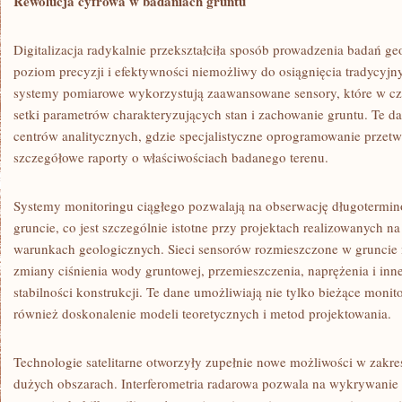
Rewolucja cyfrowa w badaniach gruntu
Digitalizacja radykalnie przekształciła sposób prowadzenia badań g
poziom precyzji i efektywności niemożliwy do osiągnięcia tradycy
systemy pomiarowe wykorzystują zaawansowane sensory, które w cza
setki parametrów charakteryzujących stan i zachowanie gruntu. Te d
centrów analitycznych, gdzie specjalistyczne oprogramowanie przetw
szczegółowe raporty o właściwościach badanego terenu.
Systemy monitoringu ciągłego pozwalają na obserwację długoterm
gruncie, co jest szczególnie istotne przy projektach realizowanych 
warunkach geologicznych. Sieci sensorów rozmieszczone w gruncie m
zmiany ciśnienia wody gruntowej, przemieszczenia, naprężenia i inn
stabilności konstrukcji. Te dane umożliwiają nie tylko bieżące moni
również doskonalenie modeli teoretycznych i metod projektowania.
Technologie satelitarne otworzyły zupełnie nowe możliwości w zakr
dużych obszarach. Interferometria radarowa pozwala na wykrywanie