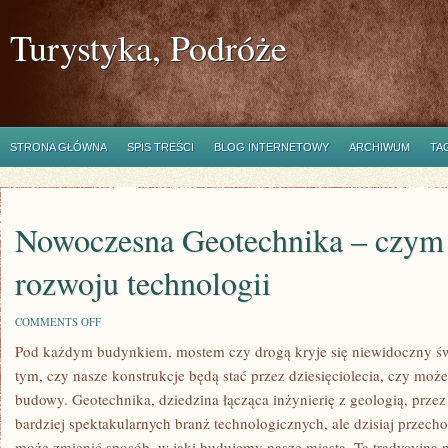
Turystyka, Podróże
STRONA GŁÓWNA
SPIS TREŚCI
BLOG INTERNETOWY
ARCHIWUM
TA
Nowoczesna Geotechnika – czym j
rozwoju technologii
ON
COMMENTS OFF
NOWOCZESNA
Pod każdym budynkiem, mostem czy drogą kryje się niewidoczny świ
GEOTECHNIKA
–
tym, czy nasze konstrukcje będą stać przez dziesięciolecia, czy może
CZYM
JEST
budowy. Geotechnika, dziedzina łącząca inżynierię z geologią, przez
W
bardziej spektakularnych branż technologicznych, ale dzisiaj przech
OBLICZU
ROZWOJU
może zmienić sposób, w jaki budujemy nasze miasta. Ta tradycyjna n