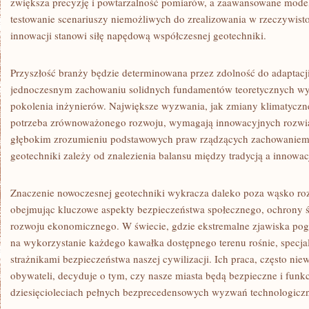
zwiększa precyzję i powtarzalność pomiarów, a zaawansowane mod
testowanie scenariuszy niemożliwych do zrealizowania w rzeczywistoś
innowacji stanowi siłę napędową współczesnej geotechniki.
Przyszłość branży będzie determinowana przez zdolność do adaptacj
jednoczesnym zachowaniu solidnych fundamentów teoretycznych w
pokolenia inżynierów. Największe wyzwania, jak zmiany klimatyczne
potrzeba zrównoważonego rozwoju, wymagają innowacyjnych rozwiąz
głębokim zrozumieniu podstawowych praw rządzących zachowaniem 
geotechniki zależy od znalezienia balansu między tradycją a innowac
Znaczenie nowoczesnej geotechniki wykracza daleko poza wąsko roz
obejmując kluczowe aspekty bezpieczeństwa społecznego, ochrony
rozwoju ekonomicznego. W świecie, gdzie ekstremalne zjawiska pogo
na wykorzystanie każdego kawałka dostępnego terenu rośnie, specjali
strażnikami bezpieczeństwa naszej cywilizacji. Ich praca, często ni
obywateli, decyduje o tym, czy nasze miasta będą bezpieczne i fun
dziesięcioleciach pełnych bezprecedensowych wyzwań technologiczn