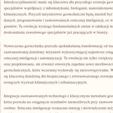
Interdyscyplinarność stanie się kluczowa dla przyszłego rozwoju ge
specjalistów współpracy z informatykami, biologami, materiałoznawc
klimatycznych. Przyszli inżynierowie geotechniczni będą musieli być 
danych, programowaniu i zastosowaniach sztucznej inteligencji, co 
gruntów. Ta ewolucja wymaga fundamentalnych zmian w edukacji inży
doskonalenia zawodowego specjalistów już pracujących w branży.
Nowoczesna geotechnika przeszła spektakularną transformację od tra
zaawansowanej dziedziny inżynierii wykorzystującej najnowsze osiąg
sztucznej inteligencji i automatyzacji. Ta ewolucja nie tylko zwiększ
oraz projektowania, ale również otworzyła zupełnie nowe możliwoś
geotechnicznych, które wcześniej wydawały się nierozwiązywalne. W
się kluczową dziedziną dla bezpiecznego i zrównoważonego rozwoju 
rosnących wyzwań klimatycznych i urbanizacyjnych.
Integracja zaawansowanych technologii z klasycznymi metodami geo
która pozwala na osiągnięcie rezultatów niemożliwych przy zastosow
osobno. Sztuczna inteligencja wzmacnia intuicję i doświadczenie in