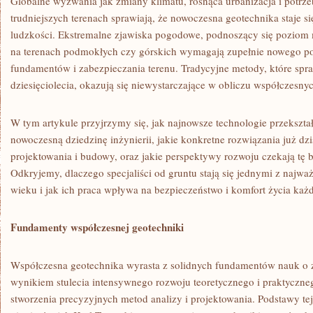
Globalne wyzwania jak zmiany klimatu, rosnąca urbanizacja i potrz
trudniejszych terenach sprawiają, że nowoczesna geotechnika staje si
ludzkości. Ekstremalne zjawiska pogodowe, podnoszący się poziom
na terenach podmokłych czy górskich wymagają zupełnie nowego po
fundamentów i zabezpieczania terenu. Tradycyjne metody, które spra
dziesięciolecia, okazują się niewystarczające w obliczu współczesn
W tym artykule przyjrzymy się, jak najnowsze technologie przekszta
nowoczesną dziedzinę inżynierii, jakie konkretne rozwiązania już dz
projektowania i budowy, oraz jakie perspektywy rozwoju czekają tę b
Odkryjemy, dlaczego specjaliści od gruntu stają się jednymi z najw
wieku i jak ich praca wpływa na bezpieczeństwo i komfort życia każ
Fundamenty współczesnej geotechniki
Współczesna geotechnika wyrasta z solidnych fundamentów nauk o zie
wynikiem stulecia intensywnego rozwoju teoretycznego i praktyczne
stworzenia precyzyjnych metod analizy i projektowania. Podstawy tej