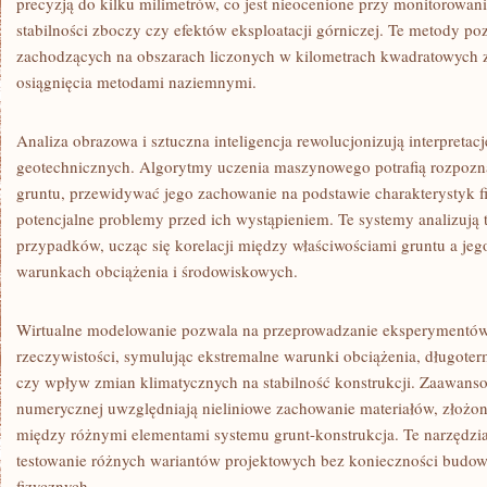
precyzją do kilku milimetrów, co jest nieocenione przy monitorowa
stabilności zboczy czy efektów eksploatacji górniczej. Te metody po
zachodzących na obszarach liczonych w kilometrach kwadratowych z
osiągnięcia metodami naziemnymi.
Analiza obrazowa i sztuczna inteligencja rewolucjonizują interpreta
geotechnicznych. Algorytmy uczenia maszynowego potrafią rozpozn
gruntu, przewidywać jego zachowanie na podstawie charakterystyk f
potencjalne problemy przed ich wystąpieniem. Te systemy analizują 
przypadków, ucząc się korelacji między właściwościami gruntu a j
warunkach obciążenia i środowiskowych.
Wirtualne modelowanie pozwala na przeprowadzanie eksperymentó
rzeczywistości, symulując ekstremalne warunki obciążenia, długoter
czy wpływ zmian klimatycznych na stabilność konstrukcji. Zaawans
numerycznej uwzględniają nieliniowe zachowanie materiałów, złożon
między różnymi elementami systemu grunt-konstrukcja. Te narzędzi
testowanie różnych wariantów projektowych bez konieczności budo
fizycznych.