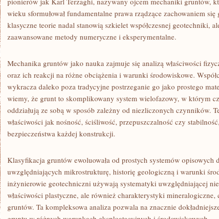
pionierów jak Karl Terzaghi, nazywany ojcem mechaniki gruntów, k
wieku sformułował fundamentalne prawa rządzące zachowaniem się 
klasyczne teorie nadal stanowią szkielet współczesnej geotechniki, 
zaawansowane metody numeryczne i eksperymentalne.
Mechanika gruntów jako nauka zajmuje się analizą właściwości fizy
oraz ich reakcji na różne obciążenia i warunki środowiskowe. Współ
wykracza daleko poza tradycyjne postrzeganie go jako prostego mate
wiemy, że grunt to skomplikowany system wielofazowy, w którym cząs
oddziałują ze sobą w sposób zależny od niezliczonych czynników. Te 
właściwości jak nośność, ściśliwość, przepuszczalność czy stabilność
bezpieczeństwa każdej konstrukcji.
Klasyfikacja gruntów ewoluowała od prostych systemów opisowych
uwzględniających mikrostrukturę, historię geologiczną i warunki ś
inżynierowie geotechniczni używają systematyki uwzględniającej nie
właściwości plastyczne, ale również charakterystyki mineralogiczne,
gruntów. Ta kompleksowa analiza pozwala na znacznie dokładniejs
gruntu w różnych warunkach eksploatacyjnych i środowiskowych.