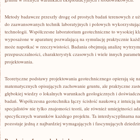
Metody badawcze przeszły drogę od prostych badań terenowych z u
do zaawansowanych technik laboratyjnych i polowych wykorzystując
technologii. Współczesne laboratorium geotechniczne to wysokiej k
wyposażone w aparaturę pozwalającą na symulację praktycznie każd
może napotkać w rzeczywistości. Badania obejmują analizę wytrzyma
przepuszczalności, charakterystyk czasowych i wiele innych parame
projektowania.
Teoretyczne podstawy projektowania geotechnicznego opierają się
matematycznych opisujących zachowanie gruntu, ale praktyczne zast
głębokiej wiedzy o lokalnych warunkach geologicznych i doświadcze
badań. Współczesna geotechnika łączy ścisłość naukową z intuicją 
specjalistów nie tylko znajomości teorii, ale również umiejętności a
specyficznych warunków każdego projektu. Ta interdyscyplinarna na
pozostaje jedną z najbardziej wymagających i fascynujących dziedzin 