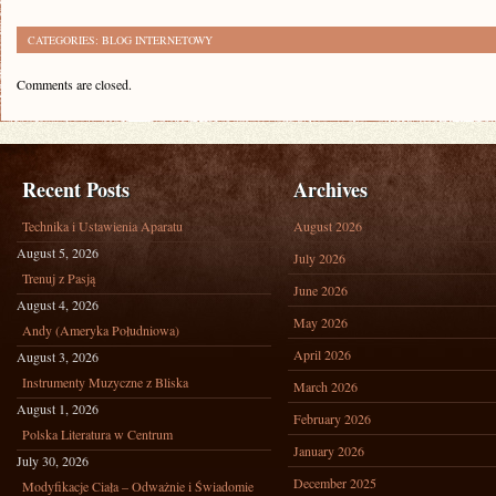
CATEGORIES:
BLOG INTERNETOWY
Comments are closed.
Recent Posts
Archives
Technika i Ustawienia Aparatu
August 2026
August 5, 2026
July 2026
Trenuj z Pasją
June 2026
August 4, 2026
May 2026
Andy (Ameryka Południowa)
April 2026
August 3, 2026
Instrumenty Muzyczne z Bliska
March 2026
August 1, 2026
February 2026
Polska Literatura w Centrum
January 2026
July 30, 2026
December 2025
Modyfikacje Ciała – Odważnie i Świadomie