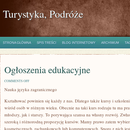
Turystyka, Podróże
STRONA GŁÓWNA
SPIS TREŚCI
BLOG INTERNETOWY
ARCHIWUM
TA
Ogłoszenia edukacyjne
ON
COMMENTS OFF
OGŁOSZENIA
Nauka języka zagranicznego
EDUKACYJNE
Kształtować powinien się każdy z nas. Dlatego także kursy i szkolenia
wśród osób w różnym wieku. Obecnie na taki kurs rodzaju tu ma pra
młodszy, jak i starszy. To porywająca szansa na własny rozwój. Zwł
szeroką i różnorodną propozycję kursów. Mamy prawo zatem wybierać
kosmetycznych, rachunkowych lub komputerowych. Sporo z nich jes