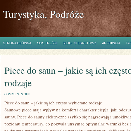
Turystyka, Podróże
STRONA GŁÓWNA
SPIS TREŚCI
BLOG INTERNETOWY
ARCHIWUM
TA
Piece do saun – jakie są ich częs
rodzaje
ON
COMMENTS OFF
PIECE
Piece do saun – jakie są ich często wybierane rodzaje
DO
SAUN
Saunowe piece mają wpływ na komfort i charakter ciepła, jaki odcz
–
JAKIE
sauny. Piece do sauny elektryczne szybko się nagrzewają i umożliwi
SĄ
poziomu temperatury, co pozwala utrzymać optymalne warunki bez c
ICH
CZĘSTO
na drewno wprowadzają naturalne zapachy i przyjemny, delikatny żar