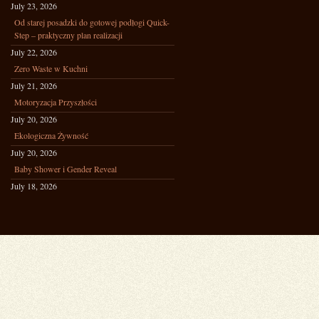
July 23, 2026
Od starej posadzki do gotowej podłogi Quick-
Step – praktyczny plan realizacji
July 22, 2026
Zero Waste w Kuchni
July 21, 2026
Motoryzacja Przyszłości
July 20, 2026
Ekologiczna Żywność
July 20, 2026
Baby Shower i Gender Reveal
July 18, 2026