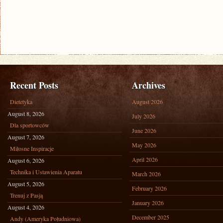
Recent Posts
Archives
Dietetyka
August 2026
August 8, 2026
July 2026
Dla sportowców
June 2026
August 7, 2026
May 2026
Miłosne Inspiracje
April 2026
August 6, 2026
Technika i Ustawienia Aparatu
March 2026
August 5, 2026
February 2026
Trenuj z Pasją
January 2026
August 4, 2026
December 2025
Andy (Ameryka Południowa)