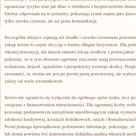
ograniczać ryzyko oraz jak dbać o stabilność i bezpieczeństwo finan
Globex odpowiada na te potrzeby, pokazując rynek najmu jako przestr
tylko stawka czynszu, ale też jasna komunikacja.
Szczególne miejsce zajmują też działki i szeroko rozumiana przestrz
zakup terenu to często decyzja o bardzo długim horyzoncie. Dla jedn
własnej inwestycji, dla innych stanowi lokatę środków z potencjałem 
pokazuje, że w tym obszarze ogromne znaczenie mają przeznaczenie 
techniczna, dojazd, sąsiedztwo i perspektywy rozwoju okolicy. Dzięki
zrozumieć, że ziemia nie jest po prostu pustą przestrzenią, ale real
zależy od wielu uwarunkowań.
Serwis nie ogranicza się wyłącznie do ogólnego opisu rynku, lecz po
związane z finansowaniem nieruchomości. Dla ogromnej liczby osó
pozostaje podstawowym narzędziem umożliwiającym zakup wymarzo
zdolności kredytowej, kosztach dodatkowych, ratach i formalnościach
Portal pomaga uporządkować podstawowe informacje, pokazując, że 
lub domu powinna być poprzedzona dokładną analizą własnych możli