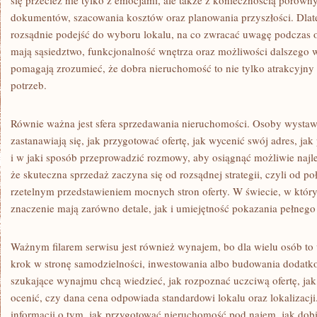
się przecież nie tylko z emocjami, ale także z koniecznością porówn
dokumentów, szacowania kosztów oraz planowania przyszłości. Dlat
rozsądnie podejść do wyboru lokalu, na co zwracać uwagę podczas o
mają sąsiedztwo, funkcjonalność wnętrza oraz możliwości dalszego w
pomagają zrozumieć, że dobra nieruchomość to nie tylko atrakcyjny
potrzeb.
Równie ważna jest sfera sprzedawania nieruchomości. Osoby wystawi
zastanawiają się, jak przygotować ofertę, jak wycenić swój adres, j
i w jaki sposób przeprowadzić rozmowy, aby osiągnąć możliwie najlep
że skuteczna sprzedaż zaczyna się od rozsądnej strategii, czyli od p
rzetelnym przedstawieniem mocnych stron oferty. W świecie, w któ
znaczenie mają zarówno detale, jak i umiejętność pokazania pełnego 
Ważnym filarem serwisu jest również wynajem, bo dla wielu osób to 
krok w stronę samodzielności, inwestowania albo budowania dodat
szukające wynajmu chcą wiedzieć, jak rozpoznać uczciwą ofertę, jak
ocenić, czy dana cena odpowiada standardowi lokalu oraz lokalizacj
informacji o tym, jak przygotować nieruchomość pod najem, jak dob