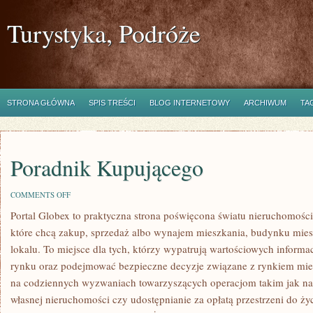
Turystyka, Podróże
STRONA GŁÓWNA
SPIS TREŚCI
BLOG INTERNETOWY
ARCHIWUM
TA
Poradnik Kupującego
ON
COMMENTS OFF
PORADNIK
Portal Globex to praktyczna strona poświęcona światu nieruchomości
KUPUJĄCEGO
które chcą zakup, sprzedaż albo wynajem mieszkania, budynku mies
lokalu. To miejsce dla tych, którzy wypatrują wartościowych informacj
rynku oraz podejmować bezpieczne decyzje związane z rynkiem mie
na codziennych wyzwaniach towarzyszących operacjom takim jak n
własnej nieruchomości czy udostępnianie za opłatą przestrzeni do życ