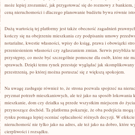
może lepiej zrozumieć, jak przygotować się do rozmowy z bankiem, j
ceną nieruchomości i dlaczego planowanie budżetu bywa równie istot
Dużą wartością tej platformy jest także obecność zagadnień prawnyc
kończy się na obejrzeniu mieszkania czy podpisaniu umowy przedws
notarialne, kwestie własności, wpisy do ksiąg, prawa i obowiązki str
przeniesieniem własności czy zgłaszaniem zmian. Serwis przybliża t
przystępny, co może być szczególnie pomocne dla osób, które nie 
sprawach. Dzięki temu rynek przestaje wyglądać jak skomplikowany 
przestrzenią, po której można poruszać się z większą spokojem.
Na uwagę zasługuje również to, że strona pozwala spojrzeć na nieru
pryzmat potrzeb mieszkaniowych, ale też jako na sposób lokowania k
mieszkanie, dom czy działka są przede wszystkim miejscem do życia
przynoszące dochód. Ta platforma pokazuje, że oba podejścia mogą s
rynku pomaga lepiej oceniać opłacalność różnych decyzji. W efekcie
nieruchomość nie tylko jako na adres, ale też jako na dobro, które 
cierpliwości i rozsądku.