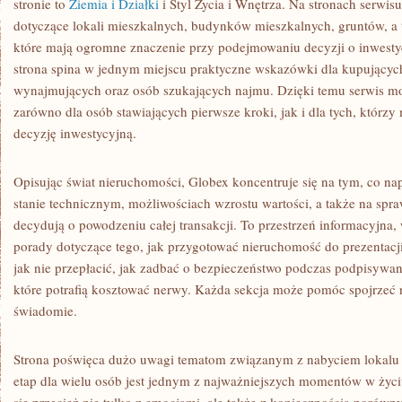
stronie to
Ziemia i Działki
i Styl Życia i Wnętrza. Na stronach serwisu
dotyczące lokali mieszkalnych, budynków mieszkalnych, gruntów, a
które mają ogromne znaczenie przy podejmowaniu decyzji o inwestyc
strona spina w jednym miejscu praktyczne wskazówki dla kupujących
wynajmujących oraz osób szukających najmu. Dzięki temu serwis 
zarówno dla osób stawiających pierwsze kroki, jak i dla tych, którzy
decyzję inwestycyjną.
Opisując świat nieruchomości, Globex koncentruje się na tym, co nap
stanie technicznym, możliwościach wzrostu wartości, a także na spr
decydują o powodzeniu całej transakcji. To przestrzeń informacyjna
porady dotyczące tego, jak przygotować nieruchomość do prezentacji,
jak nie przepłacić, jak zadbać o bezpieczeństwo podczas podpisywa
które potrafią kosztować nerwy. Każda sekcja może pomóc spojrzeć na
świadomie.
Strona poświęca dużo uwagi tematom związanym z nabyciem lokalu 
etap dla wielu osób jest jednym z najważniejszych momentów w życ