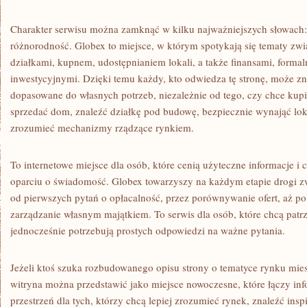
Charakter serwisu można zamknąć w kilku najważniejszych słowach:
różnorodność. Globex to miejsce, w którym spotykają się tematy zw
działkami, kupnem, udostępnianiem lokali, a także finansami, formal
inwestycyjnymi. Dzięki temu każdy, kto odwiedza tę stronę, może z
dopasowane do własnych potrzeb, niezależnie od tego, czy chce kupi
sprzedać dom, znaleźć działkę pod budowę, bezpiecznie wynająć loka
zrozumieć mechanizmy rządzące rynkiem.
To internetowe miejsce dla osób, które cenią użyteczne informacje 
oparciu o świadomość. Globex towarzyszy na każdym etapie drogi z
od pierwszych pytań o opłacalność, przez porównywanie ofert, aż po f
zarządzanie własnym majątkiem. To serwis dla osób, które chcą patrz
jednocześnie potrzebują prostych odpowiedzi na ważne pytania.
Jeżeli ktoś szuka rozbudowanego opisu strony o tematyce rynku mies
witryna można przedstawić jako miejsce nowoczesne, które łączy inf
przestrzeń dla tych, którzy chcą lepiej zrozumieć rynek, znaleźć ins