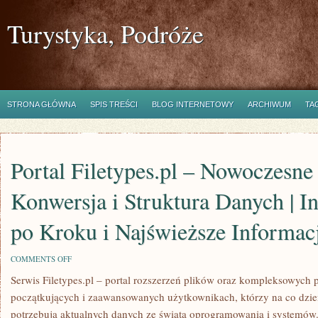
Turystyka, Podróże
STRONA GŁÓWNA
SPIS TREŚCI
BLOG INTERNETOWY
ARCHIWUM
TA
Portal Filetypes.pl – Nowoczesne
Konwersja i Struktura Danych | I
po Kroku i Najświeższe Informacj
ON
COMMENTS OFF
PORTAL
Serwis Filetypes.pl – portal rozszerzeń plików oraz kompleksowych 
FILETYPES.PL
–
początkujących i zaawansowanych użytkownikach, którzy na co dzień
NOWOCZESNE
TECHNOLOGIE
potrzebują aktualnych danych ze świata oprogramowania i systemów.