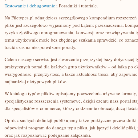
,
Testowanie i debugowanie
i Poradniki i tutoriale.
KONWERSJA
I
STRUKTURA
Na Filetypes.pl odnajdziesz szczegółowego kompendium rozszerzeń 
DANYCH
pliku jest szczegółowo wyjaśniony pod kątem: przeznaczenia, kompa
|
INSTRUKCJE
ryzyka złośliwego oprogramowania, konwersji oraz rozwiązywania 
KROK
PO
temu użytkownik może bez zbędnego szukania sprawdzić, co oznacza
KROKU
tracić czas na niesprawdzone porady.
I
NAJŚWIEŻSZE
INFORMACJE
Celem naszego serwisu jest stworzenie przejrzystej bazy dotyczącej 
ZE
praktycznych porad dla każdych grup użytkowników – od laika po ek
ŚWIATA
IT
wiarygodność, przejrzystość, a także aktualność treści, aby zapewn
najbardziej nietypowych plików.
W katalogu typów plików opisujemy powszechnie używane formaty, t
specjalistyczne rozszerzenia systemowe, dzięki czemu nasz portal st
dla specjalistów e-commerce, którzy codziennie obracają dużą ilości
Oprócz suchych definicji publikujemy także praktyczne przewodniki 
odpowiedni program do danego typu pliku, jak łączyć i dzielić pliki
oraz jak rozpoznawać podejrzane załączniki.