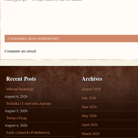
CATEGORIES:
BLOG INTERNETOWY
Comments are closed.
Recent Posts
Archives
Miłosne Inspiracje
August 2026
August 6, 2026
July 2026
Technika i Ustawienia Aparatu
June 2026
August 5, 2026
May 2026
Trenuj z Pasją
April 2026
August 4, 2026
Andy (Ameryka Południowa)
March 2026