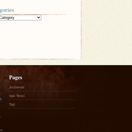
gories
Pages
Archiwum
Spis Treści
a
Tagi
)
zny