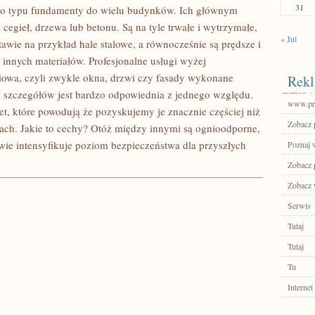
31
ego typu fundamenty do wielu budynków. Ich głównym
 cegieł, drzewa lub betonu. Są na tyle trwałe i wytrzymałe,
« Jul
wie na przykład hale stalowe, a równocześnie są prędsze i
z innych materiałów. Profesjonalne usługi wyżej
niowa, czyli zwykle okna, drzwi czy fasady wykonane
Rekl
u szczegółów jest bardzo odpowiednia z jednego względu.
www.pro
t, które powodują że pozyskujemy je znacznie częściej niż
Zobacz 
ach. Jakie to cechy? Otóż między innymi są ognioodporne,
ie intensyfikuje poziom bezpieczeństwa dla przyszłych
Poznaj 
Zobacz 
Zobacz 
Serwis
Tutaj
Tutaj
Tu
Internet