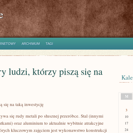
e
ERNETOWY
ARCHIWUM
TAGI
 ludzi, którzy piszą się na
Kale
M
ą się na taką inwestycję
3
ywa się rudy metali po słusznej przeróbce. Stal (innymi
10
tkami) oraz aluminium to aktualnie wybitnie atrakcyjne
17
 których kluczowym zajęciem jest wykonawstwo konstrukcji
24