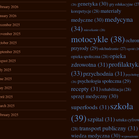
genetyka
(30)
gry edukacyjne
(27
(26)
bruary 2026
materiały
korepetycje
(28)
nuary 2026
medycyna
medyczne
(30)
ecember 2025
(34)
mieszkanie
(26)
ovember 2025
motocykle
(38)
ochro
tober 2025
przyrody
(29)
odchudzanie
(27)
ogród
(2
ptember 2025
opieka
opieka społeczna
(28)
ugust 2025
profilaktyk
zdrowotna
(31)
ly 2025
(33)
przychodnia
(31)
psycholog
ne 2025
psychologia społeczna
(29)
(26)
recepty
(31)
ay 2025
rehabilitacja
(28)
sprzęt medyczny
(30)
ril 2025
szkoła
superfoods
(31)
arch 2025
(39)
bruary 2025
szpital
(31)
sztuka cyfro
transport publiczny
(31)
(28)
wiedza medyczna
(30)
wyposażenie