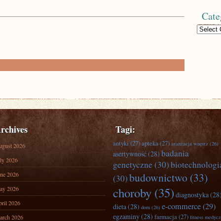
Cate
Categories
rchives
Tagi:
antyki
(27)
apteka
(27)
aranżacja wnętrz
(26)
ugust 2026
badania
asertywność
(28)
ly 2026
genetyczne
(30)
biotechnologi
ne 2026
budownictwo
(33)
(30)
ay 2026
choroby
(35)
diagnostyka
(28
ril 2026
e-commerce
(29)
dieta
(28)
dom
(26)
egzaminy
(28)
farmacja
(27)
arch 2026
fitness medyc