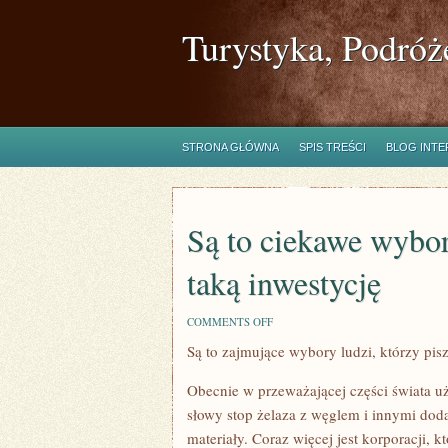
Turystyka, Podróż
STRONA GŁÓWNA
SPIS TREŚCI
BLOG INT
Są to ciekawe wybory
taką inwestycję
ON
COMMENTS OFF
SĄ
Są to zajmujące wybory ludzi, którzy pisz
TO
CIEKAWE
WYBORY
Obecnie w przeważającej części świata uż
LUDZI,
KTÓRZY
słowy stop żelaza z węglem i innymi doda
PISZĄ
materiały. Coraz więcej jest korporacji,
SIĘ