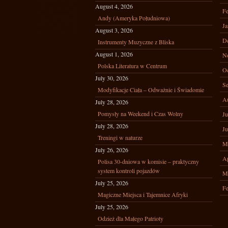
August 4, 2026
Fe
Andy (Ameryka Południowa)
Ja
August 3, 2026
D
Instrumenty Muzyczne z Bliska
August 1, 2026
N
Polska Literatura w Centrum
Oc
July 30, 2026
Se
Modyfikacje Ciała – Odważnie i Świadomie
A
July 28, 2026
Pomysły na Weekend i Czas Wolny
Ju
July 28, 2026
Ju
Treningi w naturze
M
July 26, 2026
Ap
Polisa 30-dniowa w komisie – praktyczny
system kontroli pojazdów
M
July 25, 2026
Fe
Magiczne Miejsca i Tajemnice Afryki
July 25, 2026
Odzież dla Małego Patrioty