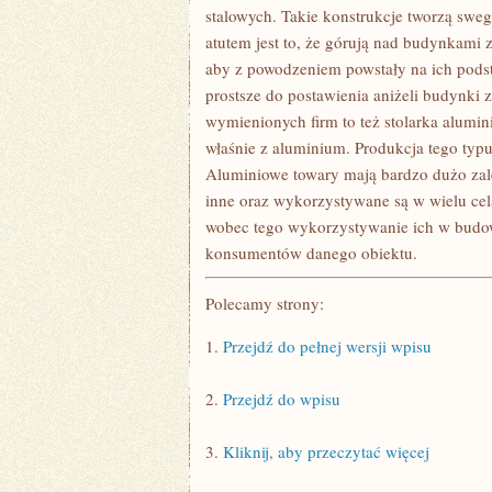
NA
stalowych. Takie konstrukcje tworzą sw
TAKĄ
atutem jest to, że górują nad budynkami z
INWESTYCJĘ
aby z powodzeniem powstały na ich podsta
prostsze do postawienia aniżeli budynki 
wymienionych firm to też stolarka alumi
właśnie z aluminium. Produkcja tego typ
Aluminiowe towary mają bardzo dużo zale
inne oraz wykorzystywane są w wielu cel
wobec tego wykorzystywanie ich w budow
konsumentów danego obiektu.
Polecamy strony:
1.
Przejdź do pełnej wersji wpisu
2.
Przejdź do wpisu
3.
Kliknij, aby przeczytać więcej