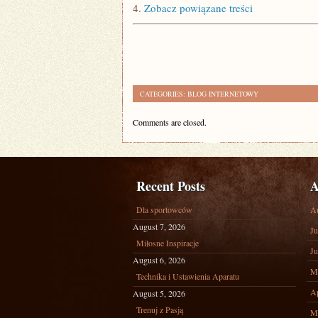
4.
Zobacz powiązane treści
CATEGORIES:
BLOG INTERNETOWY
Comments are closed.
Recent Posts
A
Dla sportowców
A
August 7, 2026
Ju
Miłosne Inspiracje
Ju
August 6, 2026
M
Technika i Ustawienia Aparatu
Ap
August 5, 2026
Trenuj z Pasją
M