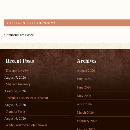
CATEGORIES:
BLOG INTERNETOWY
Comments are closed.
Recent Posts
Archives
Dla sportowców
August 2026
August 7, 2026
July 2026
Miłosne Inspiracje
June 2026
August 6, 2026
May 2026
Technika i Ustawienia Aparatu
April 2026
August 5, 2026
Trenuj z Pasją
March 2026
August 4, 2026
February 2026
Andy (Ameryka Południowa)
January 2026