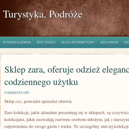
Turystyka, Podróże
STRONA GŁÓWNA
SPIS TREŚCI
BLOG INTERNETOWY
ARCHIWUM
TA
Sklep zara, oferuje odzież eleganc
codziennego użytku
ON
COMMENTS OFF
SKLEP
Sklep ccc, prowadzi sprzedaż obuwia
ZARA,
OFERUJE
ODZIEŻ
Zara kolekcje, jakie aktualnie prezentują się w sklepach, są oczywi
ELEGANCKĄ
I
kolekcjami, jakie zezwalają zarówno osobom młodym, jak i starsz
CODZIENNEGO
odpowiednio do swego gustu i wieku. To szczególny atut tej kolekc
UŻYTKU