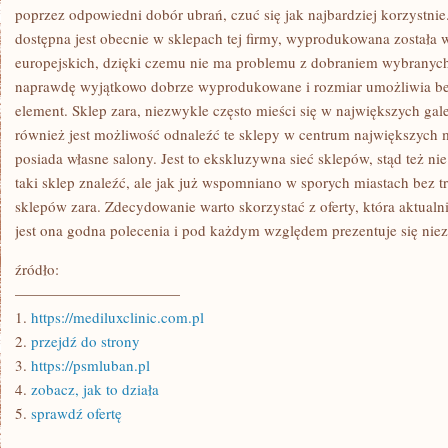
poprzez odpowiedni dobór ubrań, czuć się jak najbardziej korzystnie. 
dostępna jest obecnie w sklepach tej firmy, wyprodukowana została
europejskich, dzięki czemu nie ma problemu z dobraniem wybranych
naprawdę wyjątkowo dobrze wyprodukowane i rozmiar umożliwia be
element. Sklep zara, niezwykle często mieści się w największych gal
również jest możliwość odnaleźć te sklepy w centrum największych m
posiada własne salony. Jest to ekskluzywna sieć sklepów, stąd też nie 
taki sklep znaleźć, ale jak już wspomniano w sporych miastach bez tr
sklepów zara. Zdecydowanie warto skorzystać z oferty, która aktualn
jest ona godna polecenia i pod każdym względem prezentuje się nie
źródło:
———————————
1.
https://mediluxclinic.com.pl
2.
przejdź do strony
3.
https://psmluban.pl
4.
zobacz, jak to działa
5.
sprawdź ofertę