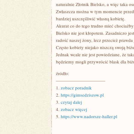
PREZENT?
naturalnie Złotnik Bielsko, a więc taka o
Zwłaszcza można w tym momencie przeds
bardziej uszczęśliwić własną kobietę.
Akurat co do tego trudno mieć chociażby
Bielsko nie jest kłopotem. Zasadniczo j
radość naszej żony, lecz przecież prawda j
Często kobiety niejako niszczą swoją biż
Jednak wcale nie jest powiedziane, że ta
będziemy mogli przywrócić blask dla biżu
źródło:
———————————
1.
zobacz poradnik
2.
https://gimsedziszow.pl
3.
czytaj dalej
4.
zobacz więcej
5.
https://www.nadorsze-haller.pl