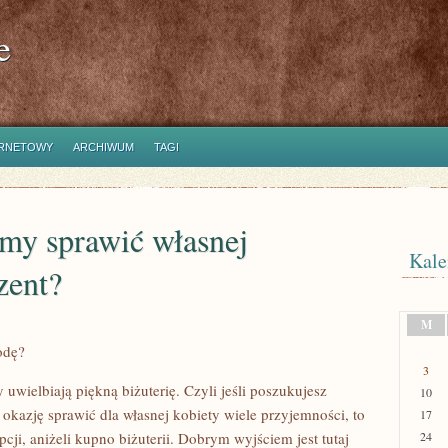
e
ERNETOWY
ARCHIWUM
TAGI
my sprawić własnej
Kale
zent?
M
odę?
3
y uwielbiają piękną biżuterię. Czyli jeśli poszukujesz
10
 okazję sprawić dla własnej kobiety wiele przyjemności, to
17
cji, aniżeli kupno biżuterii. Dobrym wyjściem jest tutaj
24