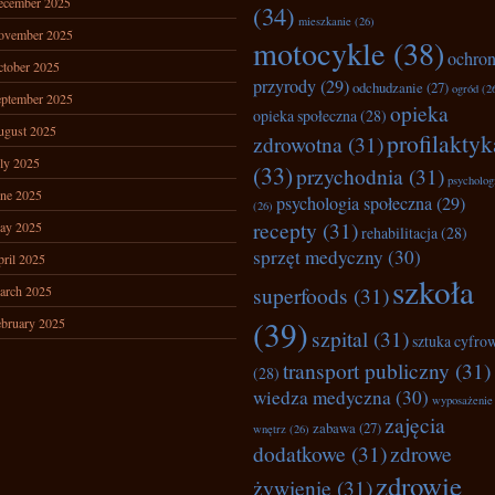
ecember 2025
(34)
mieszkanie
(26)
ovember 2025
motocykle
(38)
ochro
tober 2025
przyrody
(29)
odchudzanie
(27)
ogród
(2
ptember 2025
opieka
opieka społeczna
(28)
ugust 2025
profilaktyk
zdrowotna
(31)
ly 2025
(33)
przychodnia
(31)
psycholog
ne 2025
psychologia społeczna
(29)
(26)
recepty
(31)
ay 2025
rehabilitacja
(28)
sprzęt medyczny
(30)
ril 2025
szkoła
superfoods
(31)
arch 2025
(39)
bruary 2025
szpital
(31)
sztuka cyfro
transport publiczny
(31)
(28)
wiedza medyczna
(30)
wyposażenie
zajęcia
zabawa
(27)
wnętrz
(26)
dodatkowe
(31)
zdrowe
zdrowie
żywienie
(31)