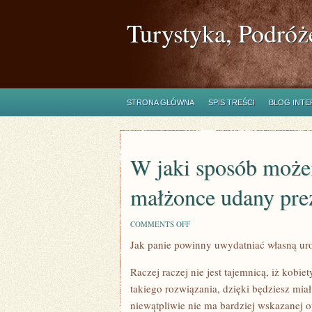
Turystyka, Podróż
STRONA GŁÓWNA
SPIS TREŚCI
BLOG INT
W jaki sposób może
małżonce udany pre
ON
COMMENTS OFF
W
Jak panie powinny uwydatniać własną ur
JAKI
SPOSÓB
MOŻEMY
Raczej raczej nie jest tajemnicą, iż kobiet
SPRAWIĆ
WŁASNEJ
takiego rozwiązania, dzięki będziesz miał
MAŁŻONCE
niewątpliwie nie ma bardziej wskazanej op
UDANY