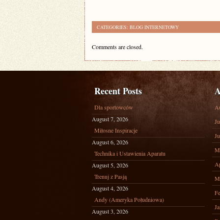
CATEGORIES:
BLOG INTERNETOWY
Comments are closed.
Recent Posts
A
Dla sportowców
A
August 7, 2026
Ju
Miłosne Inspiracje
Ju
August 6, 2026
M
Technika i Ustawienia Aparatu
Ap
August 5, 2026
Trenuj z Pasją
M
August 4, 2026
Fe
Andy (Ameryka Południowa)
Ja
August 3, 2026