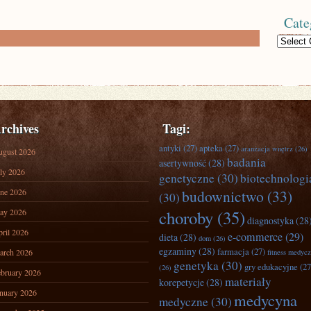
Cate
Categories
rchives
Tagi:
antyki
(27)
apteka
(27)
aranżacja wnętrz
(26)
ugust 2026
badania
asertywność
(28)
ly 2026
genetyczne
(30)
biotechnologi
ne 2026
budownictwo
(33)
(30)
ay 2026
choroby
(35)
diagnostyka
(28
ril 2026
e-commerce
(29)
dieta
(28)
dom
(26)
egzaminy
(28)
farmacja
(27)
arch 2026
fitness medyc
genetyka
(30)
gry edukacyjne
(27
(26)
bruary 2026
materiały
korepetycje
(28)
nuary 2026
medycyna
medyczne
(30)