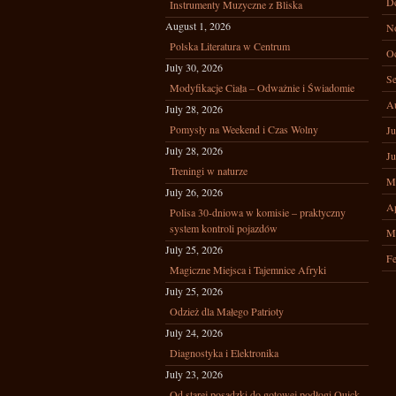
D
Instrumenty Muzyczne z Bliska
August 1, 2026
N
Polska Literatura w Centrum
Oc
July 30, 2026
Se
Modyfikacje Ciała – Odważnie i Świadomie
A
July 28, 2026
Pomysły na Weekend i Czas Wolny
Ju
July 28, 2026
Ju
Treningi w naturze
M
July 26, 2026
Ap
Polisa 30-dniowa w komisie – praktyczny
system kontroli pojazdów
M
July 25, 2026
Fe
Magiczne Miejsca i Tajemnice Afryki
July 25, 2026
Odzież dla Małego Patrioty
July 24, 2026
Diagnostyka i Elektronika
July 23, 2026
Od starej posadzki do gotowej podłogi Quick-