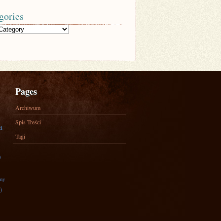
gories
Pages
Archiwum
Spis Treści
a
Tagi
)
zny
)