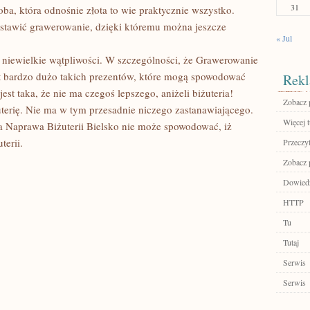
31
soba, która odnośnie złota to wie praktycznie wszystko.
tawić grawerowanie, dzięki któremu można jeszcze
« Jul
 niewielkie wątpliwości. W szczególności, że Grawerowanie
est bardzo dużo takich prezentów, które mogą spowodować
Rekl
est taka, że nie ma czegoś lepszego, aniżeli biżuteria!
Zobacz 
uterię. Nie ma w tym przesadnie niczego zastanawiającego.
Więcej t
ka Naprawa Biżuterii Bielsko nie może spowodować, iż
terii.
Przeczyt
Zobacz 
Dowiedz 
HTTP
Tu
Tutaj
Serwis
Serwis