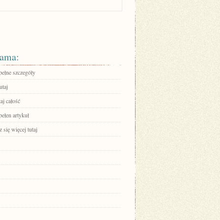
ama:
pełne szczegóły
utaj
aj całość
pełen artykuł
się więcej tutaj