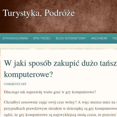
Turystyka, Podróże
STRONA GŁÓWNA
SPIS TREŚCI
BLOG INTERNETOWY
ARCHIWUM
TA
W jaki sposób zakupić dużo tańsz
komputerowe?
ON
COMMENTS OFF
W
Dlaczego tak naprawdę warto grać w gry komputerowe?
JAKI
SPOSÓB
ZAKUPIĆ
Chciałbyś sensownie zająć swój czas wolny? A więc musisz mieć na
DUŻO
TAŃSZE
przypadkach prawdziwym strzałem w dziesiątkę są gry komputerowe
GRY
sądzi, że gry komputerowe są najzwyklejszą stratą czasu, to przecież
KOMPUTEROWE?