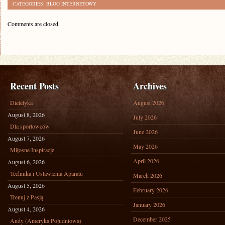
CATEGORIES:
BLOG INTERNETOWY
Comments are closed.
Recent Posts
Archives
Dietetyka
August 2026
August 8, 2026
July 2026
Dla sportowców
June 2026
August 7, 2026
May 2026
Miłosne Inspiracje
April 2026
August 6, 2026
Technika i Ustawienia Aparatu
March 2026
August 5, 2026
February 2026
Trenuj z Pasją
January 2026
August 4, 2026
December 2025
Andy (Ameryka Południowa)