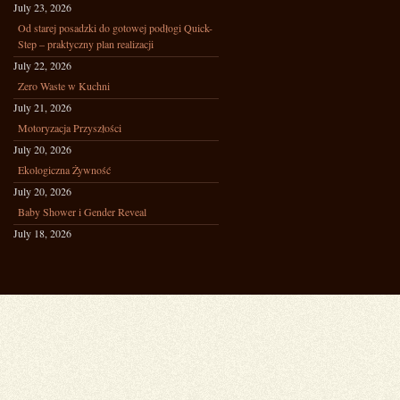
July 23, 2026
Od starej posadzki do gotowej podłogi Quick-
Step – praktyczny plan realizacji
July 22, 2026
Zero Waste w Kuchni
July 21, 2026
Motoryzacja Przyszłości
July 20, 2026
Ekologiczna Żywność
July 20, 2026
Baby Shower i Gender Reveal
July 18, 2026