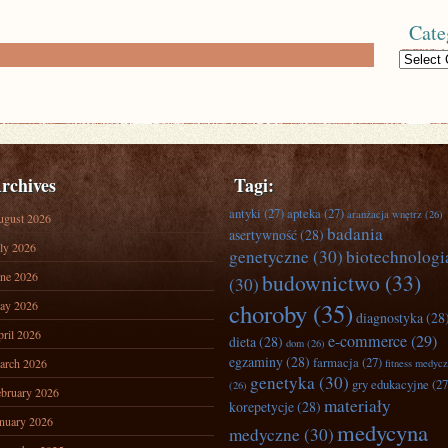
Cate
Categories
rchives
Tagi:
antyki
(27)
apteka
(27)
aranżacja wnętrz
(26)
ugust 2026
badania
asertywność
(28)
ly 2026
genetyczne
(30)
biotechnologi
ne 2026
budownictwo
(33)
(30)
ay 2026
choroby
(35)
diagnostyka
(28
ril 2026
e-commerce
(29)
dieta
(28)
dom
(26)
egzaminy
(28)
farmacja
(27)
arch 2026
fitness medyc
genetyka
(30)
gry edukacyjne
(27
(26)
bruary 2026
materiały
korepetycje
(28)
nuary 2026
medycyna
medyczne
(30)