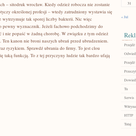
31
h – sitodruk wrocław. Kiedy odzież robocza nie zostanie
yczy określonej profesji – wtedy zatrudniony wystawia się
« Jul
wytrzymuje tak sporej liczby bakterii. Nic więc
to pewny wyznacznik. Jeżeli fachowo podchodzimy do
ać i nie popaść w żadną chorobę. W związku z tym odzież
Rekl
tyki. Ten kanon nie broni naszych ubrań przed ubrudzeniem.
Przejdź 
raz ryzykiem. Sprawdź ubrania do firmy. To jest clou
Odwiedź
ę taką funkcją. To z tej przyczyny ludzie tak bardzo ufają
Przejdź 
Przeczyt
Dowiedz
Tu
Serwis
Witryna
HTTP
Tutaj