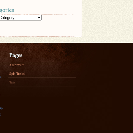
gories
Pages
Archiwum
Spis Treści
a
Tagi
)
zny
)