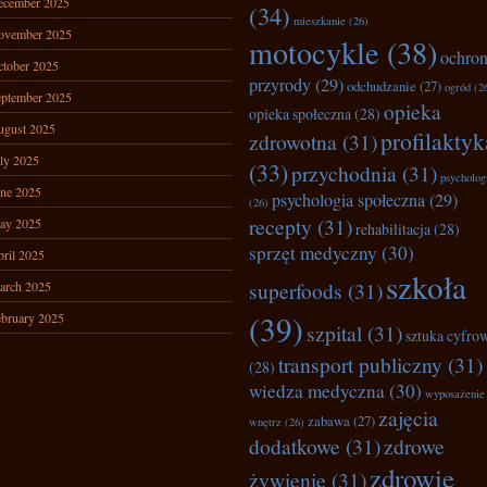
ecember 2025
(34)
mieszkanie
(26)
ovember 2025
motocykle
(38)
ochro
tober 2025
przyrody
(29)
odchudzanie
(27)
ogród
(2
ptember 2025
opieka
opieka społeczna
(28)
ugust 2025
profilaktyk
zdrowotna
(31)
ly 2025
(33)
przychodnia
(31)
psycholog
ne 2025
psychologia społeczna
(29)
(26)
recepty
(31)
ay 2025
rehabilitacja
(28)
sprzęt medyczny
(30)
ril 2025
szkoła
superfoods
(31)
arch 2025
(39)
bruary 2025
szpital
(31)
sztuka cyfro
transport publiczny
(31)
(28)
wiedza medyczna
(30)
wyposażenie
zajęcia
zabawa
(27)
wnętrz
(26)
dodatkowe
(31)
zdrowe
zdrowie
żywienie
(31)