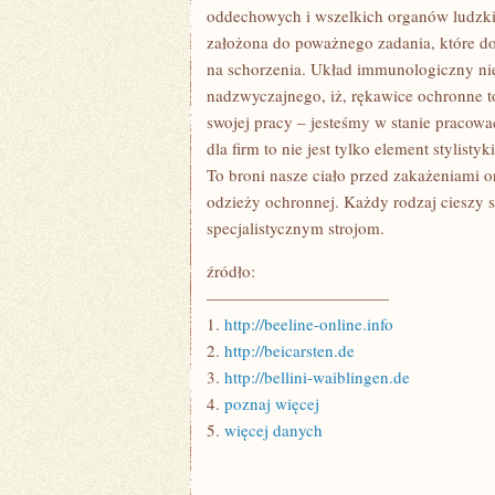
NAS
oddechowych i wszelkich organów ludzkic
założona do poważnego zadania, które dot
na schorzenia. Układ immunologiczny nie 
nadzwyczajnego, iż, rękawice ochronne 
swojej pracy – jesteśmy w stanie pracow
dla firm to nie jest tylko element stylis
To broni nasze ciało przed zakażeniami o
odzieży ochronnej. Każdy rodzaj cieszy si
specjalistycznym strojom.
źródło:
———————————
1.
http://beeline-online.info
2.
http://beicarsten.de
3.
http://bellini-waiblingen.de
4.
poznaj więcej
5.
więcej danych