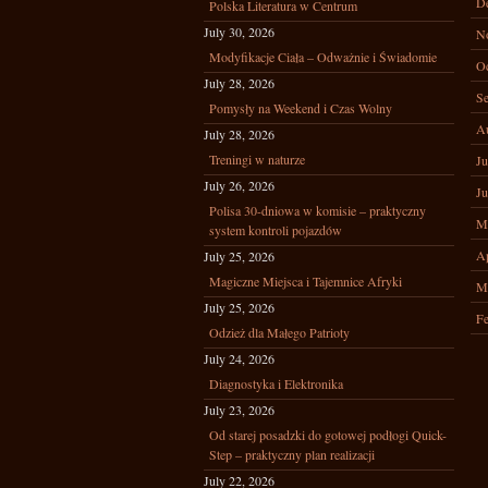
D
Polska Literatura w Centrum
July 30, 2026
N
Modyfikacje Ciała – Odważnie i Świadomie
Oc
July 28, 2026
Se
Pomysły na Weekend i Czas Wolny
A
July 28, 2026
Treningi w naturze
Ju
July 26, 2026
Ju
Polisa 30-dniowa w komisie – praktyczny
M
system kontroli pojazdów
Ap
July 25, 2026
Magiczne Miejsca i Tajemnice Afryki
M
July 25, 2026
Fe
Odzież dla Małego Patrioty
July 24, 2026
Diagnostyka i Elektronika
July 23, 2026
Od starej posadzki do gotowej podłogi Quick-
Step – praktyczny plan realizacji
July 22, 2026