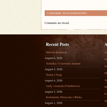
CATEGORIES:
BLOG INTERNETOWY
Comments are closed.
Recent Posts
A
Miłosne Inspiracje
A
August 6, 2026
Ju
Technika i Ustawienia Aparatu
Ju
August 5, 2026
M
Trenuj z Pasją
Ap
August 4, 2026
Andy (Ameryka Południowa)
M
August 3, 2026
Fe
Instrumenty Muzyczne z Bliska
Ja
August 1, 2026