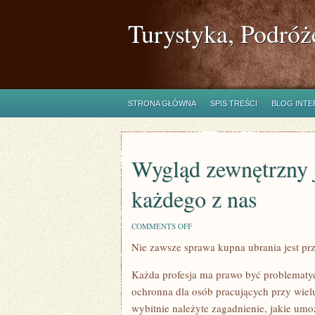
Turystyka, Podróż
STRONA GŁÓWNA
SPIS TREŚCI
BLOG INT
Wygląd zewnętrzny j
każdego z nas
ON
COMMENTS OFF
WYGLĄD
Nie zawsze sprawa kupna ubrania jest pr
ZEWNĘTRZNY
JEST
NIEZWYKLE
Każda profesja ma prawo być problematycz
ISTOTNY
DLA
ochronna dla osób pracujących przy wielu
KAŻDEGO
wybitnie należyte zagadnienie, jakie umoż
Z