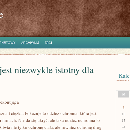
e
ERNETOWY
ARCHIWUM
TAGI
est niezwykle istotny dla
Kale
M
zekonująca
3
na i ciężka. Pokazuje to odzież ochronna, która jest
10
 firmach. Nie da się ukryć, ale taka odzież ochronna to
17
liwia nie tylko ochronę ciała, ale również ochronę dróg
24