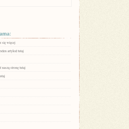
ama:
 się więcej
ełen artykuł tutaj
 naszą stronę tutaj
utaj