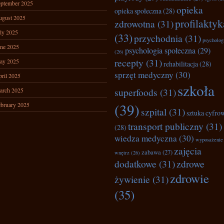
ptember 2025
opieka
opieka społeczna
(28)
ugust 2025
profilaktyk
zdrowotna
(31)
ly 2025
(33)
przychodnia
(31)
psycholog
ne 2025
psychologia społeczna
(29)
(26)
recepty
(31)
ay 2025
rehabilitacja
(28)
sprzęt medyczny
(30)
ril 2025
szkoła
superfoods
(31)
arch 2025
(39)
bruary 2025
szpital
(31)
sztuka cyfro
transport publiczny
(31)
(28)
wiedza medyczna
(30)
wyposażenie
zajęcia
zabawa
(27)
wnętrz
(26)
dodatkowe
(31)
zdrowe
zdrowie
żywienie
(31)
(35)