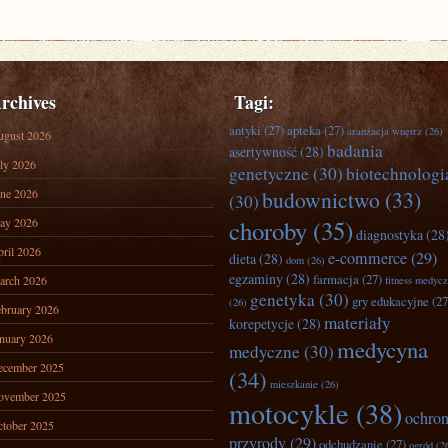
rchives
Tagi:
antyki
(27)
apteka
(27)
aranżacja wnętrz
(26)
ugust 2026
badania
asertywność
(28)
ly 2026
genetyczne
(30)
biotechnologi
ne 2026
budownictwo
(33)
(30)
ay 2026
choroby
(35)
diagnostyka
(28
ril 2026
e-commerce
(29)
dieta
(28)
dom
(26)
egzaminy
(28)
farmacja
(27)
arch 2026
fitness medyc
genetyka
(30)
gry edukacyjne
(27
(26)
bruary 2026
materiały
korepetycje
(28)
nuary 2026
medycyna
medyczne
(30)
ecember 2025
(34)
mieszkanie
(26)
ovember 2025
motocykle
(38)
ochro
tober 2025
przyrody
(29)
odchudzanie
(27)
ogród
(2