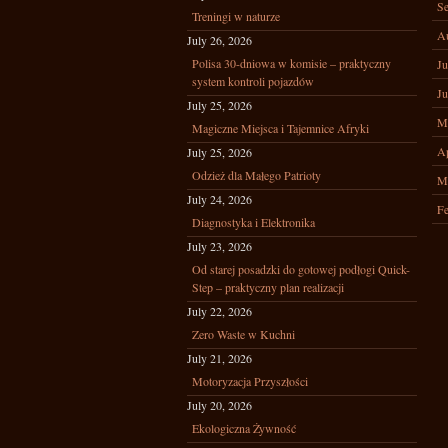
Se
Treningi w naturze
A
July 26, 2026
Polisa 30-dniowa w komisie – praktyczny
Ju
system kontroli pojazdów
Ju
July 25, 2026
M
Magiczne Miejsca i Tajemnice Afryki
Ap
July 25, 2026
Odzież dla Małego Patrioty
M
July 24, 2026
Fe
Diagnostyka i Elektronika
July 23, 2026
Od starej posadzki do gotowej podłogi Quick-
Step – praktyczny plan realizacji
July 22, 2026
Zero Waste w Kuchni
July 21, 2026
Motoryzacja Przyszłości
July 20, 2026
Ekologiczna Żywność