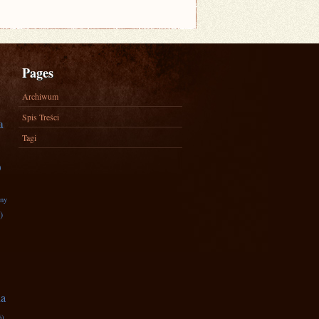
Pages
Archiwum
Spis Treści
a
Tagi
)
zny
)
na
6)