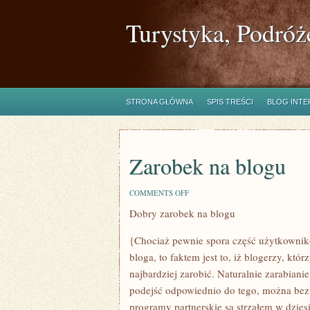
Turystyka, Podróż
STRONA GŁÓWNA
SPIS TREŚCI
BLOG INT
Zarobek na blogu
ON
COMMENTS OFF
ZAROBEK
Dobry zarobek na blogu
NA
BLOGU
{Chociaż pewnie spora część użytkownikó
bloga, to faktem jest to, iż blogerzy, kt
najbardziej zarobić. Naturalnie zarabianie
podejść odpowiednio do tego, można bez 
programy partnerskie są strzałem w dzies