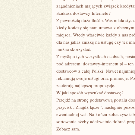
zagadnieniach mających związek kredyta
Szukasz dostawcy Internetu?
Z pewnością duża ilość z Was miała sty
kiedy kończy się nam umowa z obecnym d
miejsca. Wtedy właściwie każdy z nas pr
dla nas jakaś zniżkę na usługę czy też in
można skorzystać.
Z myślą o tych wszystkich osobach, post
pod adresem: dostawcy-internetu.pl – ten 
dostawców z całej Polski! Nawet najmniej
reklamują swoje usługi oraz promocje. P
zaoferuję najlepszą propozycję.
W jaki sposób wyszukać dostawcę?
Przejdź na stronę podstawową portalu dos
przycisk ,,Znajdź łącze’’, następnie poz
ewentualnej wsi. Na końcu zobaczysz tab
sortowania ażeby adekwatnie dobrać pro
Zobacz sam.