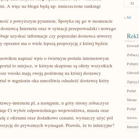
31
mi. A więc na blogu będą np. umieszczone rankingi
« Jul
czność z powyższym pytaniem. Spotyka się go w momencie
ostawcą Internetu oraz w sytuacji przeprowadzki i nowego
Rekl
óbuje uzyskać informacje czy poprzedni dostawca utworzy
ny operator ma o wiele lepszą propozycję z której będzie
Dowiedz
Zobacz p
anowiłem napisać wpis o świetnym portalu internetowym
Pobierz
portal to miejsce, w którym skupione są oferty wszystkich
sze wioski mają swoją podstronę na której dostawcy
Odwiedź
ortal w mgnieniu oka umożliwia odnaleźć dostawcę który
Zajrzyj t
Portal
Strona
tawcy-internetu.pl, a następnie, u góry strony zobaczysz
Portal
ostaje Ci wybór odpowiedniego województwa, miasta oraz
elę z ofertami oraz dodatkowo cenami, wystarczy użyć pól
Serwis
pozycję do prywatnych wymagań. Prawda, że to intuicyjne?
Internet