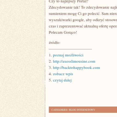
Czy to najlepszy Portal?
Zdecydowanie tak! To zdecydowanie najle
sumieniem mogę Ci go polecić. Sam nier
wyszukiwarki google, aby odkryć stosown
czas i zaprezentować aktualną ofertę oper
Polecam Gorąco!
źródło:
———————————
1.
poznaj możliwości
2.
http://axesslimousine.com
3.
http://backtohappybook.com
4.
zobacz wpis
5.
czytaj dalej
CATEGORIES:
BLOG INTERNETOWY