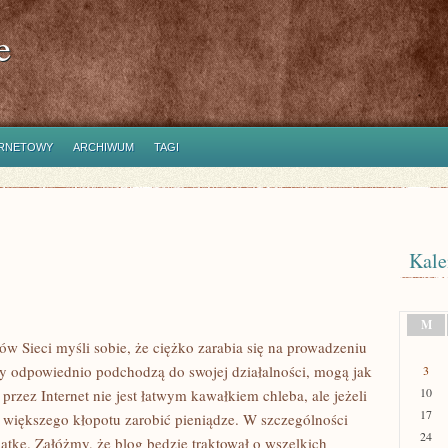
e
ERNETOWY
ARCHIWUM
TAGI
Kale
M
w Sieci myśli sobie, że ciężko zarabia się na prowadzeniu
órzy odpowiednio podchodzą do swojej działalności, mogą jak
3
10
 przez Internet nie jest łatwym kawałkiem chleba, ale jeżeli
17
większego kłopotu zarobić pieniądze. W szczególności
24
iątkę. Załóżmy, że blog będzie traktował o wszelkich