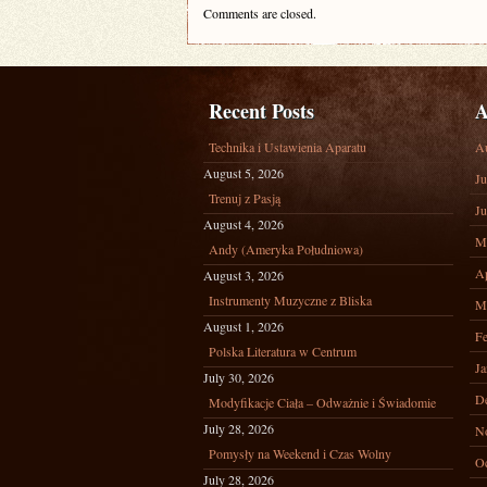
Comments are closed.
Recent Posts
A
Technika i Ustawienia Aparatu
A
August 5, 2026
Ju
Trenuj z Pasją
Ju
August 4, 2026
M
Andy (Ameryka Południowa)
Ap
August 3, 2026
Instrumenty Muzyczne z Bliska
M
August 1, 2026
Fe
Polska Literatura w Centrum
Ja
July 30, 2026
D
Modyfikacje Ciała – Odważnie i Świadomie
July 28, 2026
N
Pomysły na Weekend i Czas Wolny
Oc
July 28, 2026