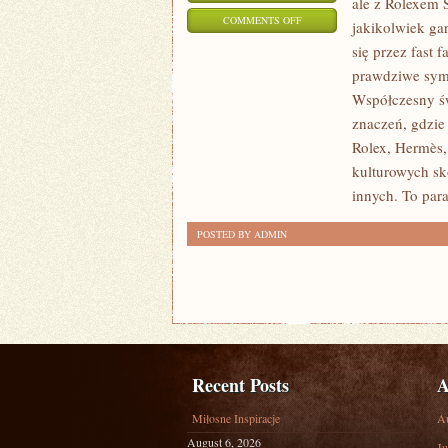
ale z Rolexem 
ON
COMMENTS OFF
jakikolwiek ga
LUKSUSOWE
się przez fast 
TOWARY
prawdziwe symb
–
Współczesny ś
ZEGARKI,
znaczeń, gdzie
BIŻUTERIA
Rolex, Hermès, 
kulturowych sko
I
innych. To par
TORBY
–
POSTED BY ADMIN
DLACZEGO
ŚWIADCZĄ
O
NASZYM
STATUSIE
Recent Posts
A
Miłosne Inspiracje
A
August 6, 2026
Ju