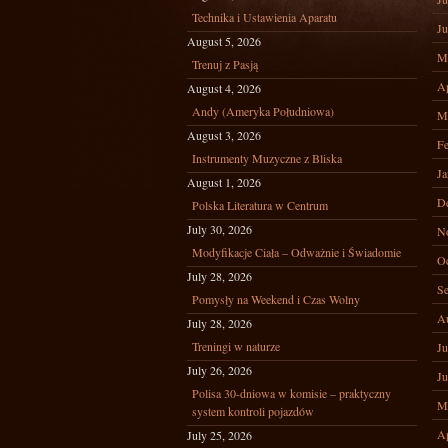
Technika i Ustawienia Aparatu
Ju
August 5, 2026
M
Trenuj z Pasją
Ap
August 4, 2026
Andy (Ameryka Południowa)
M
August 3, 2026
Fe
Instrumenty Muzyczne z Bliska
Ja
August 1, 2026
D
Polska Literatura w Centrum
July 30, 2026
N
Modyfikacje Ciała – Odważnie i Świadomie
Oc
July 28, 2026
Se
Pomysły na Weekend i Czas Wolny
A
July 28, 2026
Treningi w naturze
Ju
July 26, 2026
Ju
Polisa 30-dniowa w komisie – praktyczny
M
system kontroli pojazdów
Ap
July 25, 2026