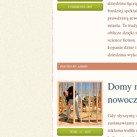
dziedzina łączą
ON
COMMENTS OFF
bardziej spekta
NOWOCZESNA
prawdziwą rewo
GEOTECHNIKA
miasta. Ta tra
–
oblicze dzięki
CZYM
science fiction
JEST
kopanie dziur 
W
dziedzina wykor
OBLICZU
POSTED BY ADMIN
ROZWOJU
TECHNOLOGII
Domy m
nowocz
Gdy słyszymy o
zastanawiamy s
reklama trafił
JUNE - 4 - 2025