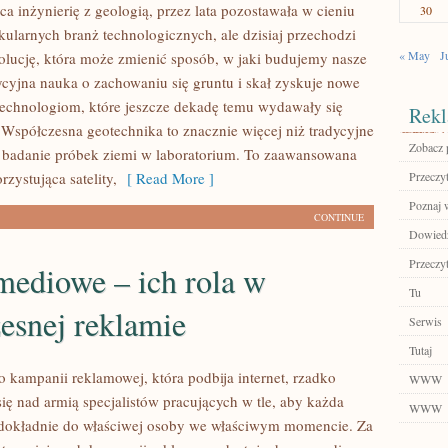
ca inżynierię z geologią, przez lata pozostawała w cieniu
30
kularnych branż technologicznych, ale dzisiaj przechodzi
« May
J
lucję, która może zmienić sposób, w jaki budujemy nasze
dycyjna nauka o zachowaniu się gruntu i skał zyskuje nowe
 technologiom, które jeszcze dekadę temu wydawały się
Rekl
. Współczesna geotechnika to znacznie więcej niż tradycyjne
Zobacz 
i badanie próbek ziemi w laboratorium. To zaawansowana
zystująca satelity,
[ Read More ]
Przeczyt
Poznaj 
CONTINUE
Dowiedz 
Przeczyt
ediowe – ich rola w
Tu
esnej reklamie
Serwis
Tutaj
 kampanii reklamowej, która podbija internet, rzadko
WWW
ię nad armią specjalistów pracujących w tle, aby każda
WWW
a dokładnie do właściwej osoby we właściwym momencie. Za