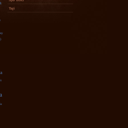
a
Tagi
)
zny
)
na
6)
a
ia