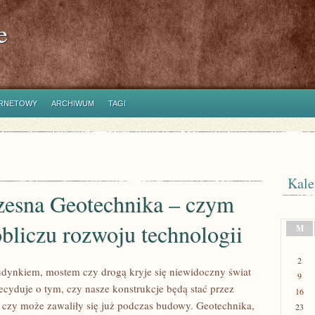
e
ERNETOWY
ARCHIWUM
TAGI
Kale
esna Geotechnika – czym
obliczu rozwoju technologii
M
2
dynkiem, mostem czy drogą kryje się niewidoczny świat
9
decyduje o tym, czy nasze konstrukcje będą stać przez
16
a, czy może zawaliły się już podczas budowy. Geotechnika,
23