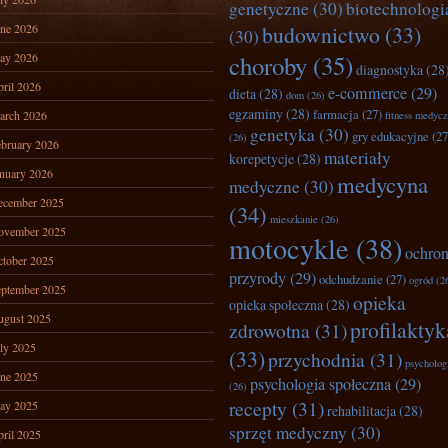
genetyczne
(30)
biotechnologi
ne 2026
budownictwo
(33)
(30)
ay 2026
choroby
(35)
diagnostyka
(28
ril 2026
e-commerce
(29)
dieta
(28)
dom
(26)
egzaminy
(28)
farmacja
(27)
arch 2026
fitness medyc
genetyka
(30)
gry edukacyjne
(27
(26)
bruary 2026
materiały
korepetycje
(28)
nuary 2026
medycyna
medyczne
(30)
ecember 2025
(34)
mieszkanie
(26)
ovember 2025
motocykle
(38)
ochro
tober 2025
przyrody
(29)
odchudzanie
(27)
ogród
(2
ptember 2025
opieka
opieka społeczna
(28)
ugust 2025
profilaktyk
zdrowotna
(31)
ly 2025
(33)
przychodnia
(31)
psycholog
ne 2025
psychologia społeczna
(29)
(26)
recepty
(31)
ay 2025
rehabilitacja
(28)
sprzęt medyczny
(30)
ril 2025