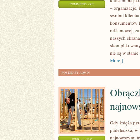
kulisami najsk
ON
COMMENTS OFF
– organizacje, 
DOMY
swoimi klienta
MEDIOWE
konsumentów fi
–
reklamowej, zar
ICH
naszych ekrana
ROLA
skomplikowany 
W
nie są w stani
NOWOCZESNEJ
More ]
REKLAMIE
POSTED BY ADMIN
Obrączk
najnow
Gdy księża pyt
pudełeczka, w t
najnowszymi tr
JUNE - 4 - 2025