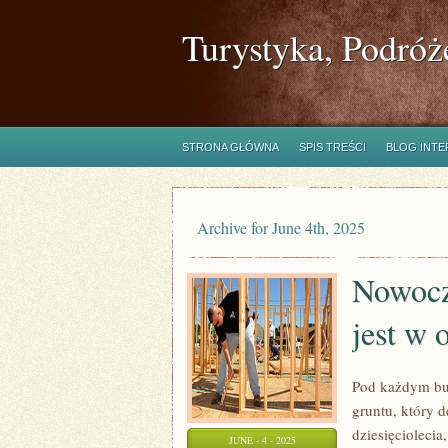
Turystyka, Podróż
STRONA GŁÓWNA
SPIS TREŚCI
BLOG INT
Archive for June 4th, 2025
Nowocz
jest w 
Pod każdym bu
gruntu, który 
dziesięcioleci
JUNE - 4 - 2025