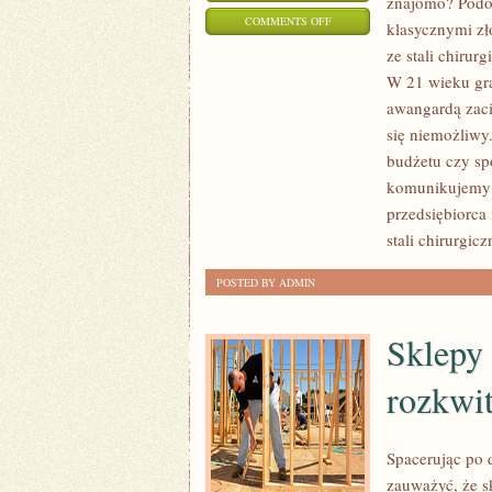
znajomo? Podob
ON
COMMENTS OFF
klasycznymi z
ZŁOTE
ze stali chirur
KOLCZYKI
W 21 wieku gra
Z
awangardą zaci
DIAMENTAMI
się niemożliwy.
–
budżetu czy sp
komunikujemy n
CZY
przedsiębiorca
Z
stali chirurgicz
MODNEJ
STALI
POSTED BY ADMIN
CHIRURGICZNEJ.
CO
Sklepy 
W
21
rozkwi
WIEKU
ŚWIADCZY
Spacerując po
O
zauważyć, że s
STYLU