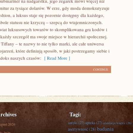
Submariner na nadgarstku, jego zegarek mówi więcej niż
rnitur za tysiące dolarów. W erze, gdy moda demokratyzuje
fashion, a luksus staje się pozornie dostępny dla każdego,
ole statusu nie krzyczą – szepcą do wtajemniczonych.
wiat luksusowych towarów to skomplikowana gra kodów i
 każdy szczegół ma swoje miejsce w hierarchii społecznej.
Tiffany – te nazwy to nie tylko marki, ale całe uniwersa
jarzeń, które definiują sposób, w jaki postrzegamy siebie i
adoks naszych czasów:
[ Read More ]
CONTINUE
rchives
Tagi:
antyki
(27)
apteka
(27)
aranżacja wnętrz
(26)
ugust 2026
badania
asertywność
(28)
ly 2026