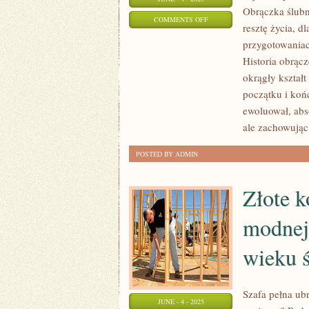
Obrączka ślubn
ON
COMMENTS OFF
resztę życia, d
OBRĄCZKI
przygotowaniach
ŚLUBNE
Historia obrącz
–
okrągły kształt
TRADYCYJNE
początku i koń
KROJE
ewoluował, abs
I
ale zachowując
NAJNOWSZE
POSTED BY ADMIN
TRENDY
Złote k
modnej 
wieku ś
Szafa pełna ubr
JUNE - 4 - 2025