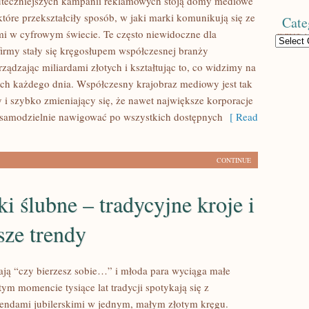
uteczniejszych kampanii reklamowych stoją domy mediowe
które przekształciły sposób, w jaki marki komunikują się ze
Cate
mi w cyfrowym świecie. Te często niewidoczne dla
Categories
rmy stały się kręgosłupem współczesnej branży
ządzając miliardami złotych i kształtując to, co widzimy na
ch każdego dnia. Współczesny krajobraz mediowy jest tak
i szybko zmieniający się, że nawet największe korporacje
e samodzielnie nawigować po wszystkich dostępnych
[ Read
CONTINUE
i ślubne – tradycyjne kroje i
sze trendy
ają “czy bierzesz sobie…” i młoda para wyciąga małe
ym momencie tysiące lat tradycji spotykają się z
endami jubilerskimi w jednym, małym złotym kręgu.