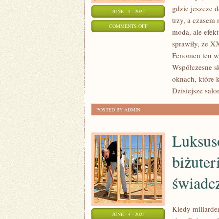
gdzie jeszcze 
W
JUNE - 4 - 2025
trzy, a czasem
BIŻUTERII
ON
COMMENTS OFF
moda, ale efek
SKLEPY
sprawiły, że XX
ZE
Fenomen ten w
ZŁOTA
Współczesne sk
BIŻUTERIĄ
oknach, które 
–
Dzisiejsze salo
SKĄD
POSTED BY ADMIN
ICH
ROZKWIT
Luksus
W
21
biżuter
WIEKU
świadcz
Kiedy miliarde
JUNE - 4 - 2025