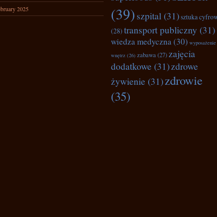
(39)
bruary 2025
szpital
(31)
sztuka cyfro
transport publiczny
(31)
(28)
wiedza medyczna
(30)
wyposażenie
zajęcia
zabawa
(27)
wnętrz
(26)
dodatkowe
(31)
zdrowe
zdrowie
żywienie
(31)
(35)