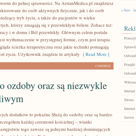
wrotu do pełnej sprawności. Na ArstanMedica.pl znajdziesz
 skierowane do osób aktywnych fizycznie, jak i do osób
« Nov
J
iedzący tryb życia, a także do pacjentów w wieku
 tych, którzy zmagają się z przewlekłym bólem. Zobacz też:
Rekl
acy i w domu i Ból przewlekły. Głównym celem portalu
Przeczyt
est wytłumaczenie w przystępnej formie, czym jest terapia
gląda ścieżka terapeutyczna oraz jakie techniki pomagają
Sprawdź
rt życia. Użytkownik znajdzie tu artykuły
[ Read More ]
Odwiedź
Przejdź 
CONTINUE
Odwiedź
o ozdoby oraz są niezwykle
Witryna
Internet
tliwym
Strona
Internet
ych dodatków to pokaźne Służą do ozdoby oraz są bardzo
Serwis
zczegółem każdej ceremonii kościelnej – wianki
astępstwie tego zawsze są jednymi bardziej dominujących