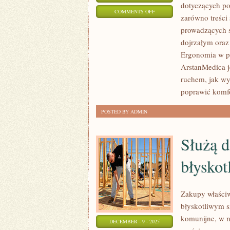
dotyczących po
ON
COMMENTS OFF
zarówno treści
ARSTANMEDICA
prowadzących s
I
dojrzałym oraz
REHABILITACJA
Ergonomia w pr
POURAZOWA
ArstanMedica j
ruchem, jak wy
poprawić komfo
POSTED BY ADMIN
Służą d
błysko
Zakupy właściw
błyskotliwym s
komunijne, w n
DECEMBER - 9 - 2025