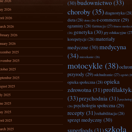
ne 2026
budownictwo
(33)
(30)
ay 2026
choroby
(35)
diagnostyka
(28
ril 2026
e-commerce
(29)
dieta
(28)
dom
(26)
egzaminy
(28)
farmacja
(27)
arch 2026
fitness medyc
genetyka
(30)
gry edukacyjne
(27
(26)
bruary 2026
materiały
korepetycje
(28)
nuary 2026
medycyna
medyczne
(30)
ecember 2025
(34)
mieszkanie
(26)
ovember 2025
motocykle
(38)
ochro
tober 2025
przyrody
(29)
odchudzanie
(27)
ogród
(2
ptember 2025
opieka
opieka społeczna
(28)
ugust 2025
profilaktyk
zdrowotna
(31)
ly 2025
(33)
przychodnia
(31)
psycholog
ne 2025
psychologia społeczna
(29)
(26)
recepty
(31)
ay 2025
rehabilitacja
(28)
sprzęt medyczny
(30)
ril 2025
szkoła
superfoods
(31)
arch 2025