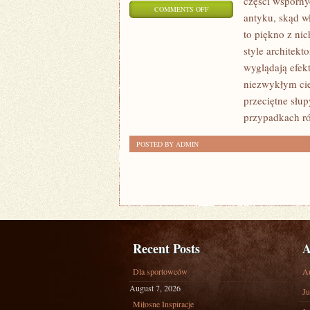
części wsporny
ON
COMMENTS OFF
antyku, skąd w
SŁUŻĄ
to piękno z ni
DO
style architek
OZDOBY
wyglądają efekt
ORAZ
niezwykłym ci
SĄ
przeciętne słup
NIEZWYKLE
przypadkach rów
BŁYSKOTLIWYM
POSTED BY ADMIN
Recent Posts
A
Dla sportowców
A
August 7, 2026
Ju
Miłosne Inspiracje