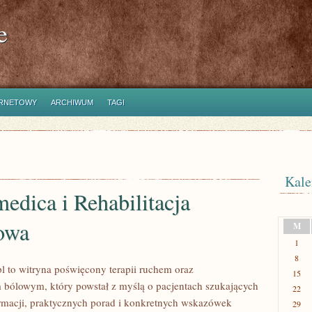
e
ERNETOWY
ARCHIWUM
TAGI
Kale
edica i Rehabilitacja
owa
M
1
8
l to witryna poświęcony terapii ruchem oraz
15
 bólowym, który powstał z myślą o pacjentach szukających
22
ormacji, praktycznych porad i konkretnych wskazówek
29