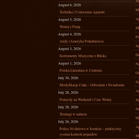
Ju
August 6, 2026
M
Technika i Ustawienia Aparatu
Ap
August 5, 2026
Trenuj z Pasją
M
August 4, 2026
Fe
Andy (Ameryka Południowa)
Ja
August 3, 2026
D
Instrumenty Muzyczne z Bliska
August 1, 2026
N
Polska Literatura w Centrum
Oc
July 30, 2026
Se
Modyfikacje Ciała – Odważnie i Świadomie
A
July 28, 2026
Pomysły na Weekend i Czas Wolny
Ju
July 28, 2026
Ju
Treningi w naturze
M
July 26, 2026
Ap
Polisa 30-dniowa w komisie – praktyczny
system kontroli pojazdów
M