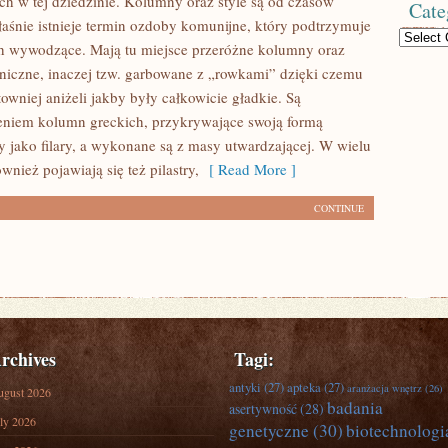
ch w tej dziedzinie. Kolumny oraz style są od czasów
Cate
łaśnie istnieje termin ozdoby komunijne, który podtrzymuje
Categories
ch wywodzące. Mają tu miejsce przeróżne kolumny oraz
toniczne, inaczej tzw. garbowane z „rowkami” dzięki czemu
owniej aniżeli jakby były całkowicie gładkie. Są
eniem kolumn greckich, przykrywające swoją formą
y jako filary, a wykonane są z masy utwardzającej. W wielu
nież pojawiają się też pilastry,
[ Read More ]
CONTINUE
rchives
Tagi:
antyki
(27)
apteka
(27)
aranżacja wnętrz
(26)
ugust 2026
badania
asertywność
(28)
ly 2026
genetyczne
(30)
biotechnologi