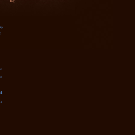
Tagi
)
zny
)
na
6)
a
ia