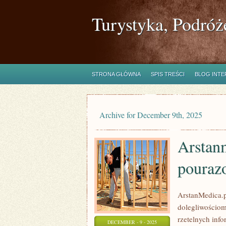
Turystyka, Podróż
STRONA GŁÓWNA
SPIS TREŚCI
BLOG INT
Archive for December 9th, 2025
Arstanm
pouraz
ArstanMedica.p
dolegliwościom
rzetelnych inf
DECEMBER - 9 - 2025