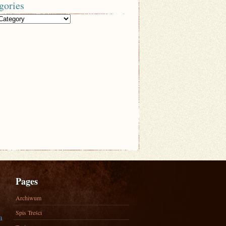
gories
Pages
Archiwum
Spis Treści
a