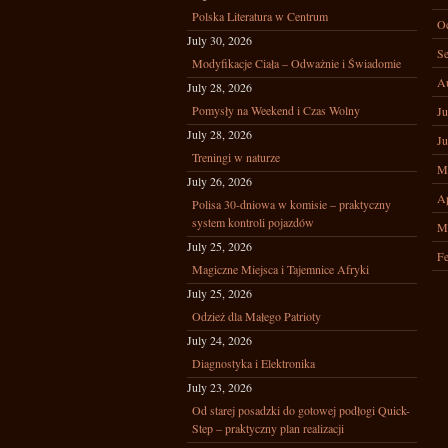
Polska Literatura w Centrum
Oc
July 30, 2026
Se
Modyfikacje Ciała – Odważnie i Świadomie
A
July 28, 2026
Pomysły na Weekend i Czas Wolny
Ju
July 28, 2026
Ju
Treningi w naturze
M
July 26, 2026
Ap
Polisa 30-dniowa w komisie – praktyczny
system kontroli pojazdów
M
July 25, 2026
Fe
Magiczne Miejsca i Tajemnice Afryki
July 25, 2026
Odzież dla Małego Patrioty
July 24, 2026
Diagnostyka i Elektronika
July 23, 2026
Od starej posadzki do gotowej podłogi Quick-
Step – praktyczny plan realizacji