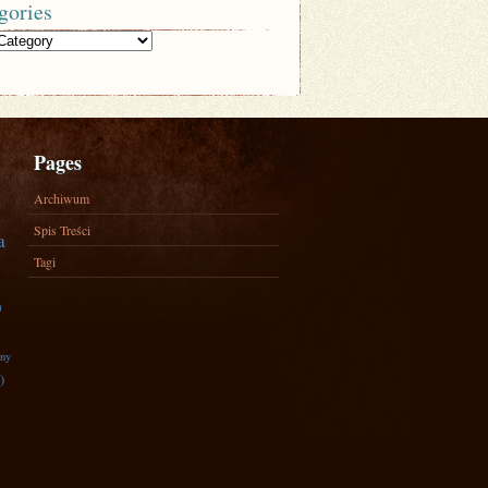
gories
Pages
Archiwum
Spis Treści
a
Tagi
)
zny
)