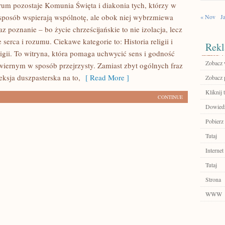
trum pozostaje Komunia Święta i diakonia tych, którzy w
posób wspierają wspólnotę, ale obok niej wybrzmiewa
« Nov
J
az poznanie – bo życie chrześcijańskie to nie izolacja, lecz
serca i rozumu. Ciekawe kategorie to: Historia religii i
Rekl
ligii. To witryna, która pomaga uchwycić sens i godność
Zobacz 
wiernym w sposób przejrzysty. Zamiast zbyt ogólnych fraz
leksja duszpasterska na to,
[ Read More ]
Zobacz p
Kliknij t
CONTINUE
Dowiedz 
Pobierz 
Tutaj
Internet
Tutaj
Strona
WWW