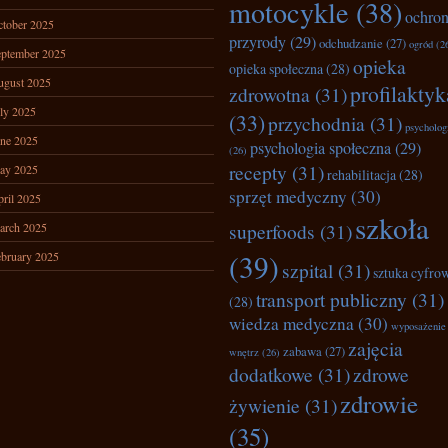
motocykle
(38)
ochro
tober 2025
przyrody
(29)
odchudzanie
(27)
ogród
(2
ptember 2025
opieka
opieka społeczna
(28)
ugust 2025
profilaktyk
zdrowotna
(31)
ly 2025
(33)
przychodnia
(31)
psycholog
ne 2025
psychologia społeczna
(29)
(26)
recepty
(31)
ay 2025
rehabilitacja
(28)
sprzęt medyczny
(30)
ril 2025
szkoła
superfoods
(31)
arch 2025
(39)
bruary 2025
szpital
(31)
sztuka cyfro
transport publiczny
(31)
(28)
wiedza medyczna
(30)
wyposażenie
zajęcia
zabawa
(27)
wnętrz
(26)
dodatkowe
(31)
zdrowe
zdrowie
żywienie
(31)
(35)