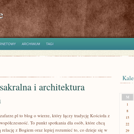
e
ERNETOWY
ARCHIWUM
TAGI
Kale
sakralna i architektura
ń
M
1
8
farze.pl to blog o wierze, który łączy tradycję Kościoła z
15
współczesność. To punkt spotkania dla osób, które chcą
22
relację z Bogiem oraz lepiej rozumieć to, co dzieje się w
29