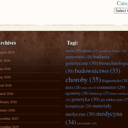
Cate
Categories
rchives
Tagi:
antyki
(27)
apteka
(27)
aranżacja wnętrz
(26)
ugust 2026
badania
asertywność
(28)
ly 2026
genetyczne
(30)
biotechnologi
ne 2026
budownictwo
(33)
(30)
ay 2026
choroby
(35)
diagnostyka
(28
ril 2026
e-commerce
(29)
dieta
(28)
dom
(26)
egzaminy
(28)
farmacja
(27)
arch 2026
fitness medyc
genetyka
(30)
gry edukacyjne
(27
(26)
bruary 2026
materiały
korepetycje
(28)
nuary 2026
medycyna
medyczne
(30)
ecember 2025
(34)
mieszkanie
(26)
ovember 2025