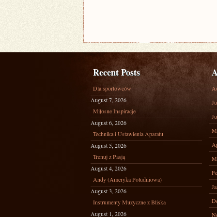
Recent Posts
A
Dla sportowców
A
August 7, 2026
Ju
Miłosne Inspiracje
Ju
August 6, 2026
M
Technika i Ustawienia Aparatu
Ap
August 5, 2026
Trenuj z Pasją
M
August 4, 2026
Fe
Andy (Ameryka Południowa)
Ja
August 3, 2026
D
Instrumenty Muzyczne z Bliska
August 1, 2026
N