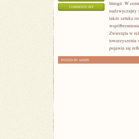
liturgii. W cen
ON
COMMENTS OFF
nadzwyczajny s
SZTUKA
także sztuka or
SAKRALNA
współbrzmienie 
I
Zwierzęta w re
ARCHITEKTURA
towarzyszenia 
ŚWIĄTYŃ
pojawia się ref
POSTED BY ADMIN