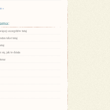
an »
ama:
więcej szczegółów tutaj
ełen tekst tutaj
utaj
się, jak to działa
teraz