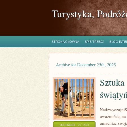
Turystyka, Podróż
STRONA GŁÓWNA
SPIS TREŚCI
BLOG INT
Archive for December 25th, 2025
Sztuka 
świąty
NadzwyczajniSza
uważnością na 
umacniać swoją 
DECEMBER - 25 - 2025