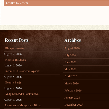
POSTED BY ADMIN
Recent Posts
Archives
Dla sportowców
August 2026
August 7, 2026
July 2026
Miłosne Inspiracje
June 2026
August 6, 2026
May 2026
Technika i Ustawienia Aparatu
April 2026
August 5, 2026
Trenuj z Pasją
March 2026
August 4, 2026
February 2026
Andy (Ameryka Południowa)
January 2026
August 3, 2026
December 2025
Instrumenty Muzyczne z Bliska