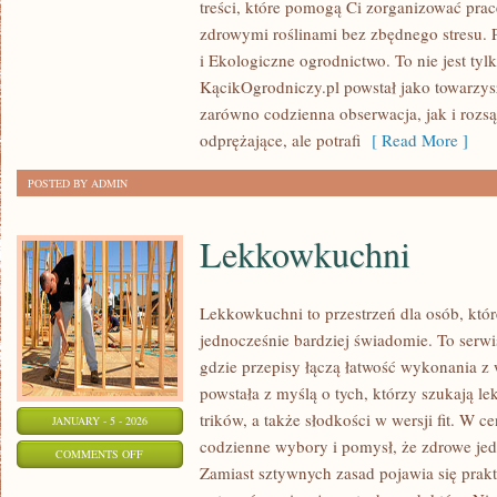
treści, które pomogą Ci zorganizować pracę
PRZYCIĄGAJĄCE
zdrowymi roślinami bez zbędnego stresu. P
OWADY
i Ekologiczne ogrodnictwo. To nie jest tyl
ZAPYLAJĄCE
KącikOgrodniczy.pl powstał jako towarzys
zarówno codzienna obserwacja, jak i roz
odprężające, ale potrafi
[ Read More ]
POSTED BY ADMIN
Lekkowkuchni
Lekkowkuchni to przestrzeń dla osób, któr
jednocześnie bardziej świadomie. To serw
gdzie przepisy łączą łatwość wykonania z
powstała z myślą o tych, którzy szukają 
trików, a także słodkości w wersji fit. W
JANUARY - 5 - 2026
codzienne wybory i pomysł, że zdrowe je
ON
COMMENTS OFF
Zamiast sztywnych zasad pojawia się prakt
LEKKOWKUCHNI