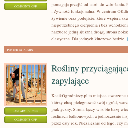
pomagają przejść od teorii do wdrożenia. 
ON
COMMENTS OFF
i Żywność funkcjonalna. W centrum OKdiet
SUPLEMENTY
żywienie oraz podejście, które wspiera sk
niepotrzebnego cierpienia i bez wchodzeni
narzucać jedną słuszną drogę, strona poka
elastyczna. Dla jednych kluczowe będzie
[
POSTED BY ADMIN
Rośliny przyciągają
zapylające
KącikOgrodniczy.pl to miejsce stworzone dl
którzy chcą pielęgnować swój ogród, war
praktyczny. Strona łączy w sobie bazę wi
JANUARY - 5 - 2026
roślinach balkonowych, a jednocześnie in
ON
COMMENTS OFF
przez cały rok. Niezależnie od tego, czy m
ROŚLINY