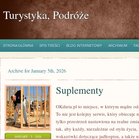
Turystyka, Podróże
STRONA GŁÓWNA
SPIS TREŚCI
BLOG INTERNETOWY
ARCHIWUM
TA
Archive for January 5th, 2026
Suplementy
OKdieta.pl to miejsce, w którym mądre odż
To nie jest kolejny serwis, który obiecuje n
tylko przestrzeń nastawiona na realne zmi
tak, aby każdy, niezależnie od stylu życia
wskazówki dotyczące jadłospisu, a także na
JANUARY - 5 - 2026