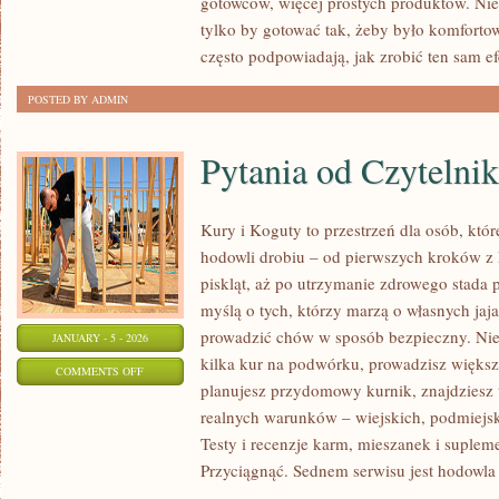
gotowców, więcej prostych produktów. Nie 
tylko by gotować tak, żeby było komfortow
często podpowiadają, jak zrobić ten sam ef
POSTED BY ADMIN
Pytania od Czytelni
Kury i Koguty to przestrzeń dla osób, kt
hodowli drobiu – od pierwszych kroków z
piskląt, aż po utrzymanie zdrowego stada p
myślą o tych, którzy marzą o własnych jaja
prowadzić chów w sposób bezpieczny. Niez
JANUARY - 5 - 2026
kilka kur na podwórku, prowadzisz większ
ON
COMMENTS OFF
planujesz przydomowy kurnik, znajdzies
PYTANIA
realnych warunków – wiejskich, podmiejsk
OD
Testy i recenzje karm, mieszanek i suplem
CZYTELNIKÓW
Przyciągnąć. Sednem serwisu jest hodowla