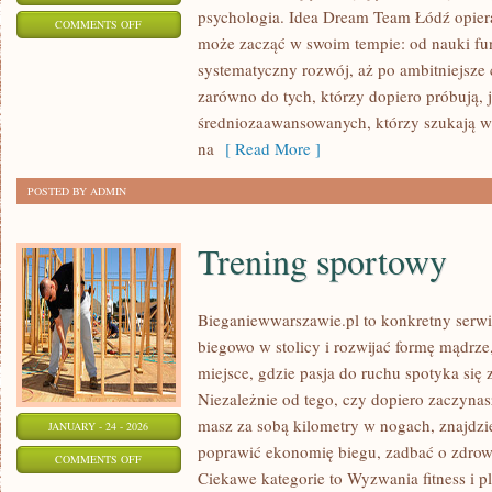
psychologia. Idea Dream Team Łódź opiera
ON
COMMENTS OFF
może zacząć w swoim tempie: od nauki f
TANIEC
systematyczny rozwój, aż po ambitniejsze c
AMATORSKI
zarówno do tych, którzy dopiero próbują, j
średniozaawansowanych, którzy szukają 
na
[ Read More ]
POSTED BY ADMIN
Trening sportowy
Bieganiewwarszawie.pl to konkretny serwis
biegowo w stolicy i rozwijać formę mądrze,
miejsce, gdzie pasja do ruchu spotyka si
Niezależnie od tego, czy dopiero zaczynasz
masz za sobą kilometry w nogach, znajdzi
JANUARY - 24 - 2026
poprawić ekonomię biegu, zadbać o zdrowi
ON
COMMENTS OFF
Ciekawe kategorie to Wyzwania fitness i p
TRENING