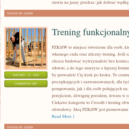
stawia na jasny przekaz: jak dobrać wędkę
RYBNE
POSTED BY ADMIN
Trening funkcjonaln
PZKiSW to miejsce stworzone dla osób, kt
własnego ciała oraz uliczny trening. Jeśli
chcesz budować wytrzymałość bez konieczn
siłowni, a do tego marzysz o lepszej formie,
by prowadzić Cię krok po kroku. To centru
JANUARY - 24 - 2026
początkujących i zaawansowanych, dla tych
ON
COMMENTS OFF
pompowania, jak i dla osób polujących na
TRENING
przejściem, dźwignię przodem, lewara w o
FUNKCJONALNY
Ciekawe kategorie to Crossfit i trening obw
obwodowy. Ideą PZKiSW jest promowanie
Read More ]
POSTED BY ADMIN