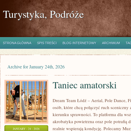
Turystyka, Podróże
STRONA GŁÓWNA
SPIS TREŚCI
BLOG INTERNETOWY
ARCHIWUM
TA
Archive for January 24th, 2026
Taniec amatorski
Dream Team Łódź – Aerial, Pole Dance, Fit
osób, które chcą połączyć ruch sceniczny z
kierunku sprawności. To platforma dla wszy
akrobatyka powietrzna oraz pole potrafią da
realnie wspierają kondycję. Polecamy Muzy
JANUARY - 24 - 2026