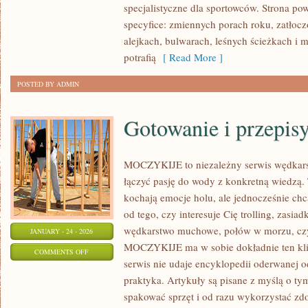
specjalistyczne dla sportowców. Strona pow
SPORTOWY
specyfice: zmiennych porach roku, zatło
alejkach, bulwarach, leśnych ścieżkach i mi
potrafią
[ Read More ]
POSTED BY ADMIN
Gotowanie i przepis
MOCZYKIJE to niezależny serwis wędkarski
łączyć pasję do wody z konkretną wiedzą. 
kochają emocje holu, ale jednocześnie chc
od tego, czy interesuje Cię trolling, zasiad
wędkarstwo muchowe, połów w morzu, cz
JANUARY - 24 - 2026
MOCZYKIJE ma w sobie dokładnie ten klim
ON
COMMENTS OFF
serwis nie udaje encyklopedii oderwanej od
GOTOWANIE
praktyka. Artykuły są pisane z myślą o ty
I
spakować sprzęt i od razu wykorzystać 
PRZEPISY