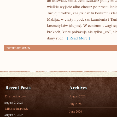
do doświadczenia. Jeśli szukasz pomysłów
TYPU
wielkie wyjście albo chcesz po prostu lepi
KOLORYSTYCZNEGO
Twojej urodzie, znajdziesz tu konkret i k
(WIOSNA–
Makijaż w ciąży i podczas karmienia i Tan
kosmetyków (dupes). W centrum uwagi są 
LATO–
krokach, które pokazują nie tylko „co”, al
JESIEŃ–
dany ruch.
[ Read More ]
ZIMA)
POSTED BY ADMIN
Recent Posts
Archives
Dla sportowców
August 2026
August 7, 2026
July 2026
Miłosne Inspiracje
June 2026
August 6, 2026