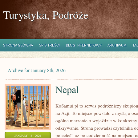
Turystyka, Podróże
STRONA GŁÓWNA
SPIS TREŚCI
BLOG INTERNETOWY
ARCHIWUM
TA
Archive for January 8th, 2026
Nepal
KoSamui.pl to serwis podróżniczy skupion
na Azji. To miejsce powstało z myślą o os
ogólne marzenie o wyjeździe w konkretny
odkrywanie. Strona prowadzi czytelnika o
polecieć” aż po codzienność na miejscu: od
JANUARY - 8 - 2026