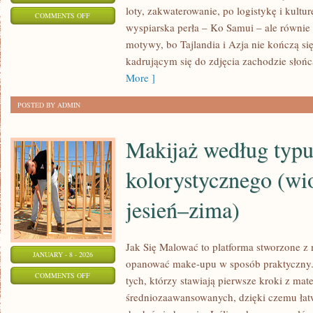
loty, zakwaterowanie, po logistykę i kultu
ON
COMMENTS OFF
wyspiarska perła – Ko Samui – ale równie 
NEPAL
motywy, bo Tajlandia i Azja nie kończą si
kadrującym się do zdjęcia zachodzie słońc
More ]
POSTED BY ADMIN
Makijaż według typ
kolorystycznego (wi
jesień–zima)
Jak Się Malować to platforma stworzone z 
JANUARY - 8 - 2026
opanować make-upu w sposób praktyczny. 
ON
COMMENTS OFF
tych, którzy stawiają pierwsze kroki z mate
MAKIJAŻ
średniozaawansowanych, dzięki czemu łat
WEDŁUG