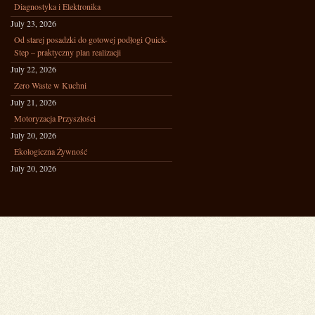
Diagnostyka i Elektronika
July 23, 2026
Od starej posadzki do gotowej podłogi Quick-
Step – praktyczny plan realizacji
July 22, 2026
Zero Waste w Kuchni
July 21, 2026
Motoryzacja Przyszłości
July 20, 2026
Ekologiczna Żywność
July 20, 2026