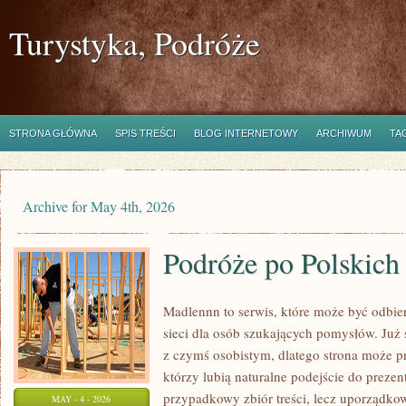
Turystyka, Podróże
STRONA GŁÓWNA
SPIS TREŚCI
BLOG INTERNETOWY
ARCHIWUM
TA
Archive for May 4th, 2026
Podróże po Polskic
Madlennn to serwis, które może być odbie
sieci dla osób szukających pomysłów. Już
z czymś osobistym, dlatego strona może 
którzy lubią naturalne podejście do prezen
przypadkowy zbiór treści, lecz uporządko
MAY - 4 - 2026