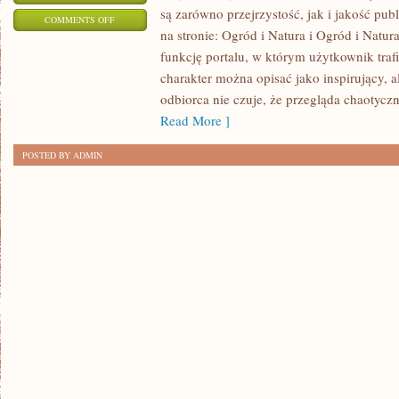
są zarówno przejrzystość, jak i jakość pu
ON
COMMENTS OFF
na stronie: Ogród i Natura i Ogród i Natu
PODRÓŻE
funkcję portalu, w którym użytkownik trafi
PO
charakter można opisać jako inspirujący, a
POLSKICH
odbiorca nie czuje, że przegląda chaotyczn
WIOSKACH
Read More ]
POSTED BY ADMIN