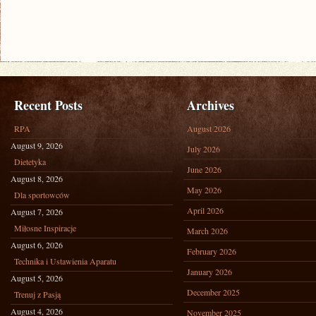
Recent Posts
Archives
RPA
August 2026
August 9, 2026
July 2026
Dietetyka
June 2026
August 8, 2026
May 2026
Dla sportowców
April 2026
August 7, 2026
Miłosne Inspiracje
March 2026
August 6, 2026
February 2026
Technika i Ustawienia Aparatu
January 2026
August 5, 2026
December 2025
Trenuj z Pasją
August 4, 2026
November 2025