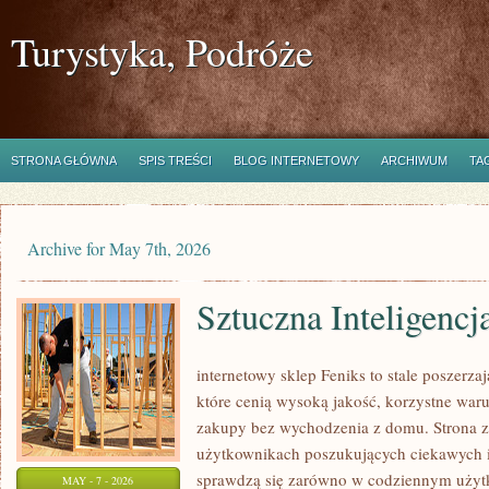
Turystyka, Podróże
STRONA GŁÓWNA
SPIS TREŚCI
BLOG INTERNETOWY
ARCHIWUM
TA
Archive for May 7th, 2026
Sztuczna Inteligencj
internetowy sklep Feniks to stale poszerzaj
które cenią wysoką jakość, korzystne war
zakupy bez wychodzenia z domu. Strona z
użytkownikach poszukujących ciekawych i
sprawdzą się zarówno w codziennym użytko
MAY - 7 - 2026