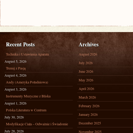
Recent Posts
Archives
Technika i Ustawienia Aparatu
August 2026
August 5, 2026
July 2026
Trenuj z Pasją
June 2026
August 4, 2026
May 2026
Andy (Ameryka Południowa)
April 2026
August 3, 2026
Instrumenty Muzyczne z Bliska
March 2026
August 1, 2026
February 2026
Polska Literatura w Centrum
January 2026
July 30, 2026
December 2025
Modyfikacje Ciała – Odważnie i Świadomie
July 28, 2026
November 2025