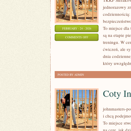
TKKF Sieraków 
jednorazowy zr
codziennością:
bezpieczeństwo
To miejsce dla 
FEBRUARY - 24 - 2026
są na etapie p
ON
COMMENTS OFF
treningu. W cen
HISTORIE
ćwiczeń, ale s
ZAWODNIKÓW
dnia codzienn
I
który uwzględn
TRENERÓW
POSTED BY ADMIN
Coty I
johnmasters-pol
i chcą podejmo
To miejsce stwo
na cerę, jak d