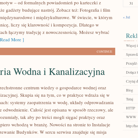
motyw – od formalnych powiadomień po karteczki z
31
że gadżety budujące nastrój. Zobacz też: Fotografia i film
 międzynarodowe i międzykulturowe. W świecie, w którym
« Jul
żnicę, liczy się klarowność i kompozycja. Dlatego w
tach łączymy tradycję z nowoczesnością. Możesz wybrać
Rekl
Read More ]
Więcej i
CONTINUE
Sprawdź
Przejdź 
ria Wodna i Kanalizacyjna
Dołącz t
Czytaj d
szechstronne centrum wiedzy o gospodarce wodnej oraz
Blog
lizacyjnej. Skupia się na tym, co w praktyce wdraża się w
Tutaj
nach: systemy zaopatrzenia w wodę, układy odprowadzania
HTTP
że odwodnienie. Całość jest opisana w sposób rzeczowy, ale
ozumiały, tak aby po treści mogli sięgać praktycy oraz
WWW
piero wchodzą w branżę. Nowości na stronie to Instalacje
http://
rzewanie Budynków. W sercu serwisu znajduje się misja