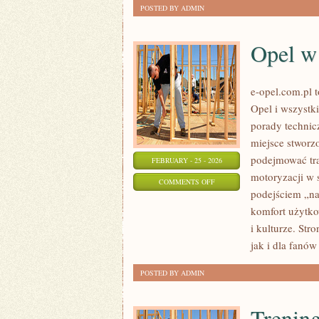
POSTED BY ADMIN
Opel w
e-opel.com.pl 
Opel i wszystki
porady technic
miejsce stworzo
podejmować tra
FEBRUARY - 25 - 2026
motoryzacji w 
ON
COMMENTS OFF
podejściem „na 
OPEL
komfort użytko
W
i kulturze. Str
MOTORSPORCIE
jak i dla fanów
POSTED BY ADMIN
Trening