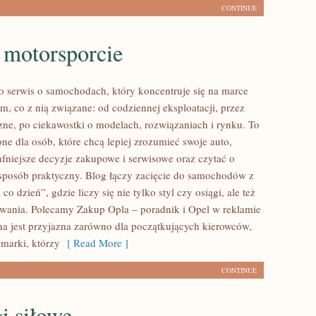
CONTINUE
 motorsporcie
to serwis o samochodach, który koncentruje się na marce
m, co z nią związane: od codziennej eksploatacji, przez
zne, po ciekawostki o modelach, rozwiązaniach i rynku. To
ne dla osób, które chcą lepiej zrozumieć swoje auto,
fniejsze decyzje zakupowe i serwisowe oraz czytać o
sposób praktyczny. Blog łączy zacięcie do samochodów z
co dzień”, gdzie liczy się nie tylko styl czy osiągi, ale też
wania. Polecamy Zakup Opla – poradnik i Opel w reklamie
ona jest przyjazna zarówno dla początkujących kierowców,
 marki, którzy
[ Read More ]
CONTINUE
i siłowe