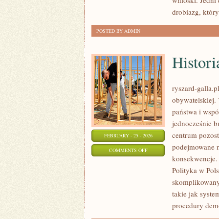
wnioski. Jedni
GRANICĄ
drobiazg, któr
POSTED BY ADMIN
Histori
ryszard-galla.p
obywatelskiej.
państwa i wspól
jednocześnie b
centrum pozosta
FEBRUARY - 25 - 2026
podejmowane na
ON
COMMENTS OFF
konsekwencje. N
HISTORIA
Polityka w Pol
POLITYCZNA
skomplikowanyc
takie jak syste
procedury demo