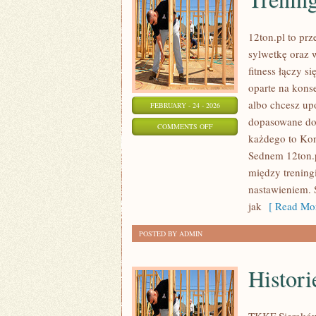
12ton.pl to prz
sylwetkę oraz 
fitness łączy 
oparte na kons
albo chcesz up
FEBRUARY - 24 - 2026
dopasowane do 
ON
COMMENTS OFF
każdego to Kon
TRENINGI
Sednem 12ton.p
SIŁOWE
między trenin
nastawieniem. 
jak
[ Read Mor
POSTED BY ADMIN
Histor