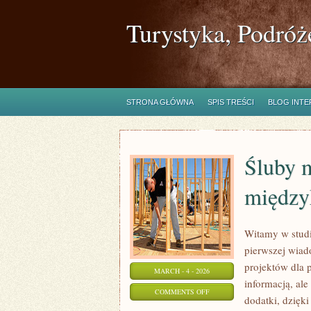
Turystyka, Podróż
STRONA GŁÓWNA
SPIS TREŚCI
BLOG INT
Śluby 
między
Witamy w studi
pierwszej wiad
projektów dla p
MARCH - 4 - 2026
informacją, ale
ON
COMMENTS OFF
dodatki, dzięki
ŚLUBY