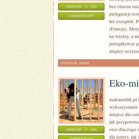
bez chaosu ora
FEBRUARY - 23 - 2026
pielęgnacji ro
ON
COMMENTS OFF
też rozsądek. 
COTY
(Francja). Mot
INC.
na wiedzy, a n
(USA)
porządkować po
między oczysz
POSTED BY ADMIN
Eko-mit
makmetalik.pl 
wykorzystania 
miejsce dla osó
jak przygotowa
oraz dlaczego
FEBRUARY - 23 - 2026
dla natury, jak
ON
COMMENTS OFF