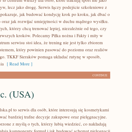
to centrum wiedzy dla osób, które traktują sport nie jako
yw, lecz jako drogę. Serwis łączy podejście szkoleniowe z
 pokazuje, jak budować kondycję krok po kroku, jak dbać o
 oraz jak rozwijać umiejętności w duchu mądrego wysiłku.
tych, którzy chcą trenować lepiej, niezależnie od tego, czy
ierwszych kroków. Polecamy Piłka nożna i Fakty i mity w
trum serwisu stoi idea, że trening nie jest tylko zbiorem
ystemem, który powinien pasować do poziomu oraz realiów
ego. TKKF Sieraków pomaga układać rutynę w sposób,
ia
[ Read More ]
CONTINUE
nc. (USA)
ska.pl to serwis dla osób, które interesują się kosmetykami
wać bardziej trafne decyzje zakupowe oraz pielęgnacyjne.
rzone z myślą o tych, którzy lubią wiedzieć, co nakładają
ziałają komponenty formuł i jak budować schemat pielęgnacji