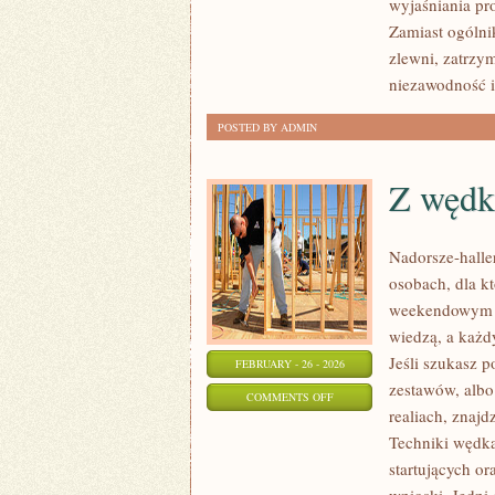
wyjaśniania pr
WODNA
Zamiast ogólnik
I
zlewni, zatrz
KANALIZACYJNA
niezawodność i
POSTED BY ADMIN
Z wędk
Nadorsze-haller
osobach, dla kt
weekendowym ho
wiedzą, a każdy
Jeśli szukasz 
FEBRUARY - 26 - 2026
zestawów, albo
ON
COMMENTS OFF
realiach, znajd
Z
Techniki wędka
WĘDKĄ
startujących o
ZA