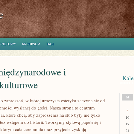
e
ERNETOWY
ARCHIWUM
TAGI
międzynarodowe i
Kale
kulturowe
M
o zaproszeń, w której uroczysta estetyka zaczyna się od
omości wysłanej do gości. Nasza strona to centrum
3
ar, które chcą, aby zaproszenia na ślub były nie tylko
10
 też wstępem do historii. Tworzymy stylową papeterię i
17
 którym cała ceremonia oraz przyjęcie zyskują
24