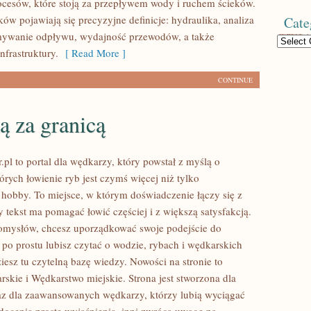
ocesów, które stoją za przepływem wody i ruchem ścieków.
ów pojawiają się precyzyjne definicje: hydraulika, analiza
Cate
ymywanie odpływu, wydajność przewodów, a także
Categories
nfrastruktury.
[ Read More ]
CONTINUE
ą za granicą
.pl to portal dla wędkarzy, który powstał z myślą o
órych łowienie ryb jest czymś więcej niż tylko
bby. To miejsce, w którym doświadczenie łączy się z
 tekst ma pomagać łowić częściej i z większą satysfakcją.
pomysłów, chcesz uporządkować swoje podejście do
 po prostu lubisz czytać o wodzie, rybach i wędkarskich
ziesz tu czytelną bazę wiedzy. Nowości na stronie to
rskie i Wędkarstwo miejskie. Strona jest stworzona dla
raz dla zaawansowanych wędkarzy, którzy lubią wyciągać