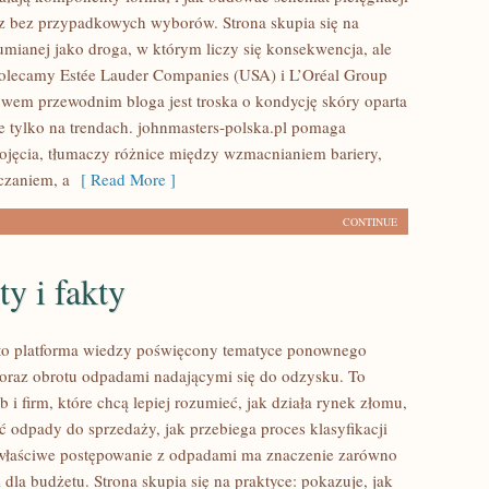
z bez przypadkowych wyborów. Strona skupia się na
zumianej jako droga, w którym liczy się konsekwencja, ale
Polecamy Estée Lauder Companies (USA) i L’Oréal Group
ywem przewodnim bloga jest troska o kondycję skóry oparta
ie tylko na trendach. johnmasters-polska.pl pomaga
jęcia, tłumaczy różnice między wzmacnianiem bariery,
czaniem, a
[ Read More ]
CONTINUE
y i fakty
to platforma wiedzy poświęcony tematyce ponownego
oraz obrotu odpadami nadającymi się do odzysku. To
b i firm, które chcą lepiej rozumieć, jak działa rynek złomu,
ć odpady do sprzedaży, jak przebiega proces klasyfikacji
 właściwe postępowanie z odpadami ma znaczenie zarówno
 i dla budżetu. Strona skupia się na praktyce: pokazuje, jak