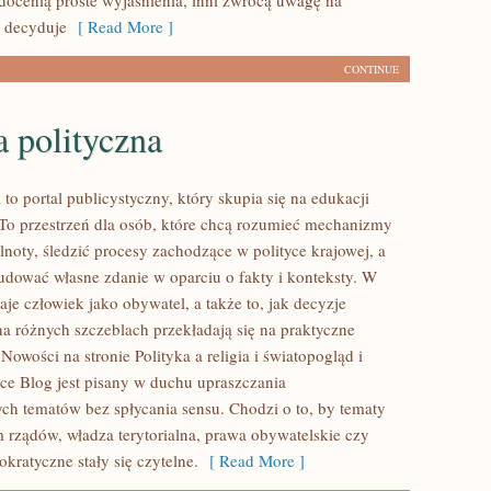
 docenią proste wyjaśnienia, inni zwrócą uwagę na
y decyduje
[ Read More ]
CONTINUE
a polityczna
l to portal publicystyczny, który skupia się na edukacji
 To przestrzeń dla osób, które chcą rozumieć mechanizmy
noty, śledzić procesy zachodzące w polityce krajowej, a
udować własne zdanie w oparciu o fakty i konteksty. W
je człowiek jako obywatel, a także to, jak decyzje
 różnych szczeblach przekładają się na praktyczne
owości na stronie Polityka a religia i światopogląd i
sce Blog jest pisany w duchu upraszczania
h tematów bez spłycania sensu. Chodzi o to, by tematy
m rządów, władza terytorialna, prawa obywatelskie czy
kratyczne stały się czytelne.
[ Read More ]