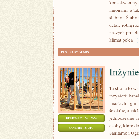
konsekwentny 
MIĘDZYNARODOWE
imionami, a tak
I
ślubny i Śluby
MIĘDZYKULTUROWE
detale robią ró
naszych projek
klimat pełen
[ 
POSTED BY ADMIN
Inżynie
Ta strona to w
inżynierii kana
miastach i gmi
ścieków, a tak
jednocześnie zr
FEBRUARY - 26 - 2026
osoby, które do
ON
COMMENTS OFF
Sanitarne i Og
INŻYNIERIA