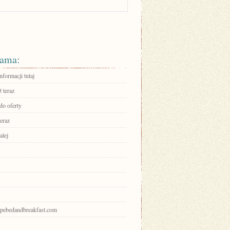
ama:
nformacji tutaj
 teraz
do oferty
eraz
alej
hopebedandbreakfast.com