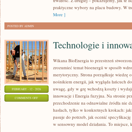
trwałość. Z drugiej – pokazujemy, jak te li
ROZWÓJ
praktyczne wybory na placu budowy. W tre
More ]
POSTED BY ADMIN
Technologie i innow
Wikana BioEnergia to przestrzeń stworzona
zrozumieć temat bioenergii w sposób wdro
merytoryczny. Strona porządkuje wiedzę o
nośnikiem energii, jak wygląda łańcuch do
uwagę, gdy w grę wchodzą koszty i wydajn
FEBRUARY - 12 - 2026
innowacje i Energia fuzyjna. Na stronie prz
ON
COMMENTS OFF
przechodzenie na odnawialne źródła nie dz
TECHNOLOGIE
hasłach, tylko w konkretnych krokach: jak
I
pasuje do potrzeb, jak ocenić specyfikację 
INNOWACJE
w sensowny model działania. To miejsce, k