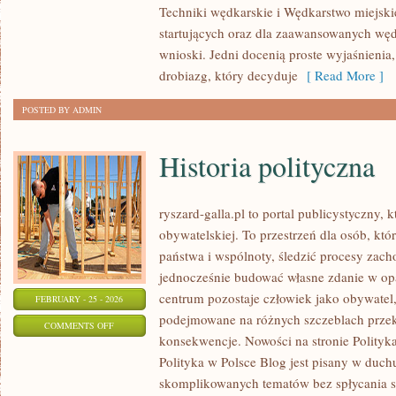
Techniki wędkarskie i Wędkarstwo miejskie
WĘDKĄ
startujących oraz dla zaawansowanych węd
ZA
wnioski. Jedni docenią proste wyjaśnienia
GRANICĄ
drobiazg, który decyduje
[ Read More ]
POSTED BY ADMIN
Historia polityczna
ryszard-galla.pl to portal publicystyczny, 
obywatelskiej. To przestrzeń dla osób, k
państwa i wspólnoty, śledzić procesy zach
jednocześnie budować własne zdanie w opa
centrum pozostaje człowiek jako obywatel, 
FEBRUARY - 25 - 2026
podejmowane na różnych szczeblach przekł
ON
COMMENTS OFF
konsekwencje. Nowości na stronie Polityka 
HISTORIA
Polityka w Polsce Blog jest pisany w duch
POLITYCZNA
skomplikowanych tematów bez spłycania se