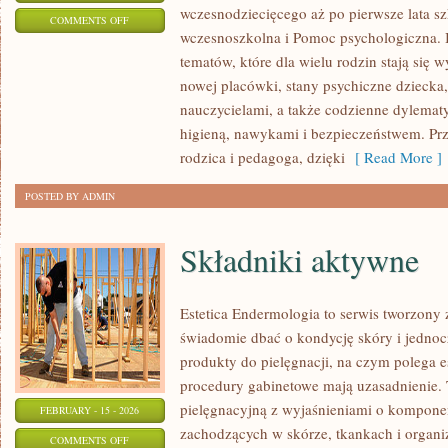
wczesnodziecięcego aż po pierwsze lata s
ON
COMMENTS OFF
wczesnoszkolna i Pomoc psychologiczna. I
INSPIRACJE
tematów, które dla wielu rodzin stają się
DLA
nowej placówki, stany psychiczne dziecka
NAUCZYCIELI
nauczycielami, a także codzienne dylematy
higieną, nawykami i bezpieczeństwem. Pr
rodzica i pedagoga, dzięki
[ Read More ]
POSTED BY ADMIN
Składniki aktywne
Estetica Endermologia to serwis tworzony 
świadomie dbać o kondycję skóry i jednocz
produkty do pielęgnacji, na czym polega e
procedury gabinetowe mają uzasadnienie. 
pielęgnacyjną z wyjaśnieniami o kompon
FEBRUARY - 15 - 2026
zachodzących w skórze, tkankach i organi
ON
COMMENTS OFF