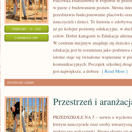
Placówka Podstawowa w Popowie to przest
w parze z budowaniem postaw. Strona int
przedstawia funkcjonowanie placówki oraz
nauczycieli i dzieci. To historia o zdobyw
aż po kolejne poziomy edukacyjne, w duch
FEBRUARY - 10 - 2026
celów. Dobre kategorie to Edukacja altern
ON
COMMENTS OFF
W centrum inicjatyw znajduje się dziecko
WYZWANIA
edukacja jest tu rozumiana jako podstawa 
NAUCZYCIELI
istotne staje się świadome wspieranie w p
komunikacyjnych. Początek szkolnej drogi
jest największa, a dobrze
[ Read More ]
POSTED BY ADMIN
Przestrzeń i aranżacj
PRZEDSZKOLE NA 5 – serwis o wychowan
którym nauczyciele oraz osoby towarzyszą
praktyczne wskazówki. Strona skupia się