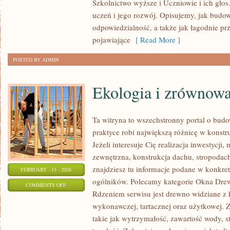
Szkolnictwo wyższe i Uczniowie i ich głos
I
uczeń i jego rozwój. Opisujemy, jak budow
PROGRAMY
odpowiedzialność, a także jak łagodnie pr
EDUKACYJNE
pojawiające
[ Read More ]
POSTED BY ADMIN
Ekologia i zrównow
Ta witryna to wszechstronny portal o bud
praktyce robi największą różnicę w konst
Jeżeli interesuje Cię realizacja inwestycji,
zewnętrzna, konstrukcja dachu, stropodach 
znajdziesz tu informacje podane w konkre
FEBRUARY - 13 - 2026
ogólników. Polecamy kategorie Okna Drew
ON
COMMENTS OFF
Rdzeniem serwisu jest drewno widziane z 
EKOLOGIA
wykonawczej, tartacznej oraz użytkowej. 
I
takie jak wytrzymałość, zawartość wody, s
ZRÓWNOWAŻONY