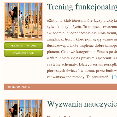
Trening funkcjonalny
o2fit.pl to klub fitness, które łączy prakty
sylwetki i stylu życia. To miejsce stworzon
świadomie, a jednocześnie nie lubią trenin
znajdziesz treści, które pomagają wzmocn
tłuszczową, a także wspierać dobre samopo
FEBRUARY - 10 - 2026
planem. Ciekawe kategorie to Fitness po 40
ON
COMMENTS OFF
o2fit.pl opiera się na prostym założeniu: k
TRENING
czytelne schematy. Dlatego serwis porząd
FUNKCJONALNY
pierwszych ćwiczeń w domu, przez budowa
I
zaawansowane metody. To przestrzeń,
[ R
MOBILITY
POSTED BY ADMIN
Wyzwania nauczycie