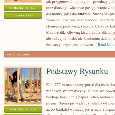
jak przygotować odpady do sprzedaży, jak 
oraz dlaczego właściwe postępowanie z o
FEBRUARY - 23 - 2026
dla natury, jak i dla budżetu. Strona skupia
ON
COMMENTS OFF
zamienić pozornie bezużyteczne rzeczy w 
EKO-
ekonomię ponownego użycia. Ciekawe katego
MITY
Makmetalik. Główną ideą makmetalik.pl jest
I
abstrakcyjne hasło, ale konkretne działani
FAKTY
tłumaczy, czym jest surowiec
[ Read More
POSTED BY ADMIN
Podstawy Rysunku
Elfiki777 to natchniony portal dla osób, kt
w sposób systematyczny. To miejsce powsta
kochają linię, cenią papier i chcą budować
piśmie. Strona prowadzi czytelnika od pie
aż po bardziej wymagające tematy związa
FEBRUARY - 21 - 2026