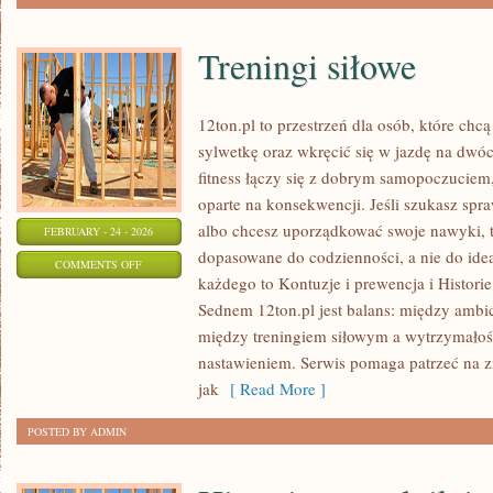
Treningi siłowe
12ton.pl to przestrzeń dla osób, które chc
sylwetkę oraz wkręcić się w jazdę na dwó
fitness łączy się z dobrym samopoczuciem,
oparte na konsekwencji. Jeśli szukasz sp
albo chcesz uporządkować swoje nawyki, t
FEBRUARY - 24 - 2026
dopasowane do codzienności, a nie do idea
ON
COMMENTS OFF
każdego to Kontuzje i prewencja i Histori
TRENINGI
Sednem 12ton.pl jest balans: między ambic
SIŁOWE
między treningiem siłowym a wytrzymałoś
nastawieniem. Serwis pomaga patrzeć na z
jak
[ Read More ]
POSTED BY ADMIN