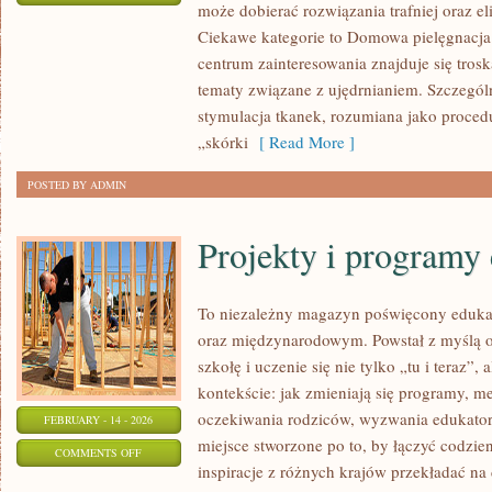
może dobierać rozwiązania trafniej oraz el
SKŁADNIKI
Ciekawe kategorie to Domowa pielęgnacja
AKTYWNE
centrum zainteresowania znajduje się troska
tematy związane z ujędrnianiem. Szczegó
stymulacja tkanek, rozumiana jako proced
„skórki
[ Read More ]
POSTED BY ADMIN
Projekty i programy
To niezależny magazyn poświęcony eduka
oraz międzynarodowym. Powstał z myślą o
szkołę i uczenie się nie tylko „tu i teraz”
kontekście: jak zmieniają się programy, m
oczekiwania rodziców, wyzwania edukator
FEBRUARY - 14 - 2026
miejsce stworzone po to, by łączyć codzien
ON
COMMENTS OFF
inspiracje z różnych krajów przekładać na
PROJEKTY