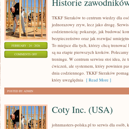
Historie zawodników
TKKF Sieraków to centrum wiedzy dla osób,
jednorazowy zryw, lecz jako drogę. Serwis
codziennością: pokazuje, jak budować kon
bezpieczeństwo oraz jak rozwijać umiejęt
To miejsce dla tych, którzy chcą trenować l
FEBRUARY - 24 - 2026
są na etapie pierwszych kroków. Polecamy 
ON
COMMENTS OFF
treningu. W centrum serwisu stoi idea, że t
HISTORIE
ćwiczeń, ale systemem, który powinien pa
ZAWODNIKÓW
dnia codziennego. TKKF Sieraków pomaga
I
który uwzględnia
[ Read More ]
TRENERÓW
POSTED BY ADMIN
Coty Inc. (USA)
johnmasters-polska.pl to serwis dla osób, 