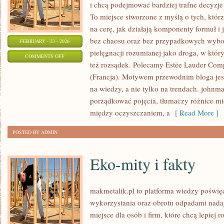
i chcą podejmować bardziej trafne decyzj
To miejsce stworzone z myślą o tych, którz
na cerę, jak działają komponenty formuł i
bez chaosu oraz bez przypadkowych wybor
FEBRUARY - 23 - 2026
pielęgnacji rozumianej jako droga, w któr
ON
COMMENTS OFF
też rozsądek. Polecamy Estée Lauder Com
COTY
(Francja). Motywem przewodnim bloga jest
INC.
na wiedzy, a nie tylko na trendach. johnm
(USA)
porządkować pojęcia, tłumaczy różnice m
między oczyszczaniem, a
[ Read More ]
POSTED BY ADMIN
Eko-mity i fakty
makmetalik.pl to platforma wiedzy poświ
wykorzystania oraz obrotu odpadami nada
miejsce dla osób i firm, które chcą lepiej 