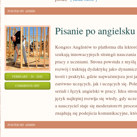
POSTED BY ADMIN
Pisanie po angielsku
Kongres Anglistów to platforma dla lektor
szukają innowacyjnych strategii nauczani
pracy z uczniami. Strona powstała z myślą 
rozwój i traktują dydaktykę jako dynamicz
teorii i praktyki, gdzie najważniejsza jest
FEBRUARY - 20 - 2026
zarówno uczących, jak i uczących się. Pol
ON
COMMENTS OFF
seriali i Język angielski w pracy. Idea str
PISANIE
język najlepiej rozwija się wtedy, gdy ucz
PO
a nauczyciel staje się moderatoreｍ proce
ANGIELSKU
znajdują się podejścia komunikacyjne, któr
POSTED BY ADMIN