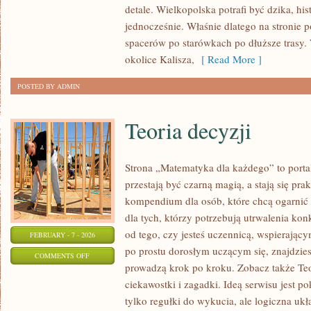
detale. Wielkopolska potrafi być dzika, hi
jednocześnie. Właśnie dlatego na stronie 
spacerów po starówkach po dłuższe trasy. 
okolice Kalisza,
[ Read More ]
POSTED BY ADMIN
Teoria decyzji
Strona „Matematyka dla każdego” to portal
przestają być czarną magią, a stają się pra
kompendium dla osób, które chcą ogarnić
dla tych, którzy potrzebują utrwalenia ko
od tego, czy jesteś uczennicą, wspierając
FEBRUARY - 7 - 2026
po prostu dorosłym uczącym się, znajdzie
ON
COMMENTS OFF
prowadzą krok po kroku. Zobacz także Teo
TEORIA
ciekawostki i zagadki. Ideą serwisu jest p
DECYZJI
tylko regułki do wykucia, ale logiczna ukł