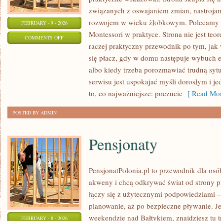
związanych z oswajaniem zmian, nastrojam
rozwojem w wieku żłobkowym. Polecamy Ins
FEBRUARY - 9 - 2026
Montessori w praktyce. Strona nie jest te
ON
COMMENTS OFF
raczej praktyczny przewodnik po tym, jak 
PRZESTRZEŃ
się płacz, gdy w domu następuje wybuch 
I
albo kiedy trzeba porozmawiać trudną sytu
ARANŻACJA
serwisu jest uspokajać myśli dorosłym i 
SAL
to, co najważniejsze: poczucie
[ Read Mor
POSTED BY ADMIN
Pensjonaty
PensjonatPolonia.pl to przewodnik dla osó
akweny i chcą odkrywać świat od strony pl
łączy się z użytecznymi podpowiedziami –
planowanie, aż po bezpieczne pływanie. J
weekendzie nad Bałtykiem, znajdziesz tu t
FEBRUARY - 8 - 2026