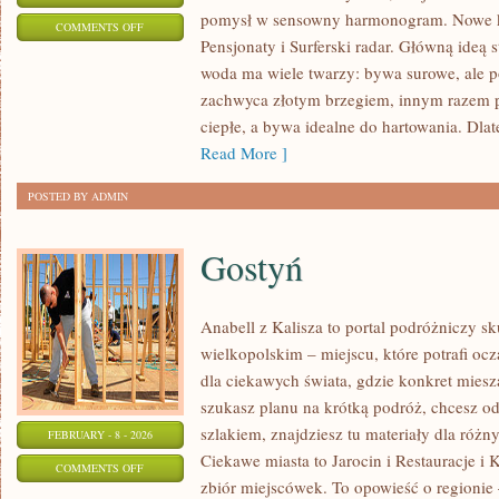
pomysł w sensowny harmonogram. Nowe kat
ON
COMMENTS OFF
Pensjonaty i Surferski radar. Główną ideą s
PENSJONATY
woda ma wiele twarzy: bywa surowe, ale po
zachwyca złotym brzegiem, innym razem
ciepłe, a bywa idealne do hartowania. Dla
Read More ]
POSTED BY ADMIN
Gostyń
Anabell z Kalisza to portal podróżniczy s
wielkopolskim – miejscu, które potrafi oc
dla ciekawych świata, gdzie konkret miesza
szukasz planu na krótką podróż, chcesz o
szlakiem, znajdziesz tu materiały dla róż
FEBRUARY - 8 - 2026
Ciekawe miasta to Jarocin i Restauracje i 
ON
COMMENTS OFF
zbiór miejscówek. To opowieść o regionie
GOSTYŃ