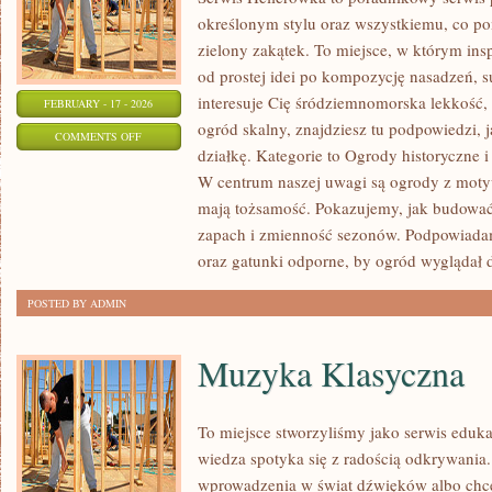
określonym stylu oraz wszystkiemu, co p
zielony zakątek. To miejsce, w którym insp
od prostej idei po kompozycję nasadzeń, s
interesuje Cię śródziemnomorska lekkość, 
FEBRUARY - 17 - 2026
ogród skalny, znajdziesz tu podpowiedzi, j
ON
COMMENTS OFF
działkę. Kategorie to Ogrody historyczne i
ROŚLINY
W centrum naszej uwagi są ogrody z moty
EGZOTYCZNE
mają tożsamość. Pokazujemy, jak budować
W
zapach i zmienność sezonów. Podpowiadam
OGRODZIE
oraz gatunki odporne, by ogród wyglądał 
POSTED BY ADMIN
Muzyka Klasyczna
To miejsce stworzyliśmy jako serwis eduk
wiedza spotyka się z radością odkrywania.
wprowadzenia w świat dźwięków albo chc