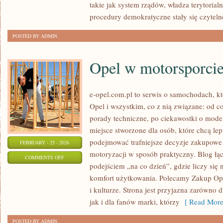
takie jak system rządów, władza terytorial
procedury demokratyczne stały się czyteln
POSTED BY ADMIN
Opel w motorsporci
e-opel.com.pl to serwis o samochodach, kt
Opel i wszystkim, co z nią związane: od co
porady techniczne, po ciekawostki o model
miejsce stworzone dla osób, które chcą lep
podejmować trafniejsze decyzje zakupowe 
FEBRUARY - 25 - 2026
motoryzacji w sposób praktyczny. Blog ł
ON
COMMENTS OFF
podejściem „na co dzień”, gdzie liczy się ni
OPEL
komfort użytkowania. Polecamy Zakup Opl
W
i kulturze. Strona jest przyjazna zarówno 
MOTORSPORCIE
jak i dla fanów marki, którzy
[ Read More
POSTED BY ADMIN