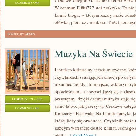
Ciekawe kategorie to Kolor i Teoria Barw i 
ON
COMMENTS OFF
W centrum Elfiki777 stoi praktyka. To nie j
PODSTAWY
formie bloga, w którym każdy może odna
RYSUNKU
ołówka, pióra czy markera. Treści pomaga
POSTED BY ADMIN
Muzyka Na Świecie
Limith to kulturalny serwis muzyczny, któ
czytelnikach szukających emocji po całym d
rozumieć trendy. To miejsce, w którym ryt
opowieściami, a nowości łączą się z klasy
przystępny, dzięki czemu muzyka staje się t
FEBRUARY - 21 - 2026
samo łatwo, jak przeżywa. Ciekawe kategor
ON
COMMENTS OFF
Koncerty i Festiwale. Na Limith muzyka je
MUZYKA
której liczy się otwartość. Czytelnik może t
NA
każdym wariancie dostać klimat. Jednego 
ŚWIECIE
plotki,
[ Read More ]