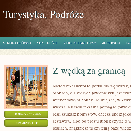
Turystyka, Podróże
STRONA GŁÓWNA
SPIS TREŚCI
BLOG INTERNETOWY
ARCHIWUM
TA
Z wędką za granicą
Nadorsze-haller.pl to portal dla wędkarzy,
osobach, dla których łowienie ryb jest czy
weekendowym hobby. To miejsce, w którym
wiedzą, a każdy tekst ma pomagać łowić czę
Jeśli szukasz pomysłów, chcesz uporządko
FEBRUARY - 26 - 2026
zestawów, albo po prostu lubisz czytać o 
ON
COMMENTS OFF
realiach, znajdziesz tu czytelną bazę wiedz
Z