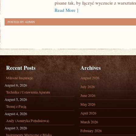
pisane tak, by łączyć wyczucie z warsztat
Read More ]
POSTED BY ADMIN
Recent Posts
Archives
Miłosne Inspiracje
August 2026
August 6, 2026
July 2026
Technika i Ustawienia Aparatu
June 2026
August 5, 2026
May 2026
Trenuj z Pasją
April 2026
August 4, 2026
Andy (Ameryka Południowa)
March 2026
August 3, 2026
February 2026
Instrumenty Muzyczne z Bliska