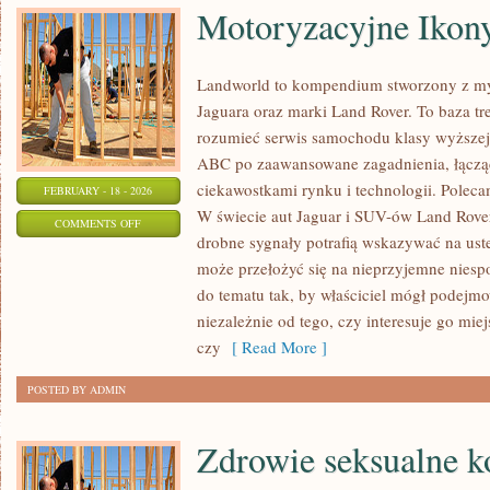
Motoryzacyjne Ikon
Landworld to kompendium stworzony z my
Jaguara oraz marki Land Rover. To baza treś
rozumieć serwis samochodu klasy wyższej.
ABC po zaawansowane zagadnienia, łącząc
ciekawostkami rynku i technologii. Polecam
FEBRUARY - 18 - 2026
W świecie aut Jaguar i SUV-ów Land Rover
ON
COMMENTS OFF
drobne sygnały potrafią wskazywać na ust
MOTORYZACYJNE
może przełożyć się na nieprzyjemne nies
IKONY
do tematu tak, by właściciel mógł podejm
niezależnie od tego, czy interesuje go mi
czy
[ Read More ]
POSTED BY ADMIN
Zdrowie seksualne k