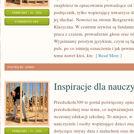
znajdziesz tu opracowania prowadzące od 
podręcznik, tylko wspierający towarzysz d
FEBRUARY - 16 - 2026
jej słuchać. Nowości na stronie Rozgrzew
ON
COMMENTS OFF
Klasyczna. W centrum serwisu są fundame
MUZYKA
praca z czasem, prowadzenie głosu oraz orie
KLASYCZNA
Wyjaśniamy prostym językiem, czym są fig
puls, po co istnieją oznaczenia i jak pewni
temu nawet ktoś, kto
[ Read More ]
POSTED BY ADMIN
Inspiracje dla nauczy
Przedszkole309 to portal poświęcony opie
przedszkolnej oraz temu, co najważniejsze
wczesnej edukacji szkolnej. To miejsce, w
nauczyciele i osoby wspierające dzieci zn
dotyczące rutyny dnia z maluchem oraz d
FEBRUARY - 15 - 2026