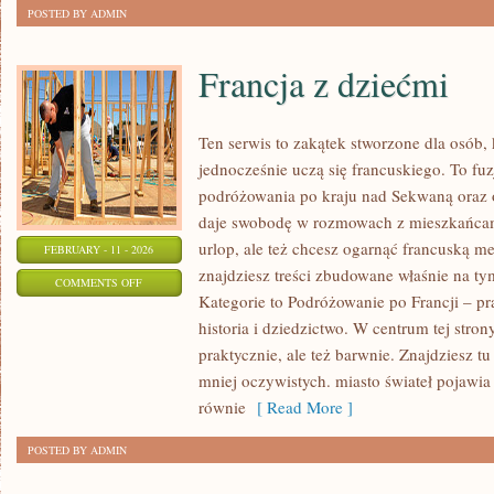
POSTED BY ADMIN
Francja z dziećmi
Ten serwis to zakątek stworzone dla osób, 
jednocześnie uczą się francuskiego. To fu
podróżowania po kraju nad Sekwaną oraz 
daje swobodę w rozmowach z mieszkańcami.
urlop, ale też chcesz ogarnąć francuską me
FEBRUARY - 11 - 2026
znajdziesz treści zbudowane właśnie na 
ON
COMMENTS OFF
Kategorie to Podróżowanie po Francji – pr
FRANCJA
historia i dziedzictwo. W centrum tej stron
Z
praktycznie, ale też barwnie. Znajdziesz t
DZIEĆMI
mniej oczywistych. miasto świateł pojawia 
równie
[ Read More ]
POSTED BY ADMIN