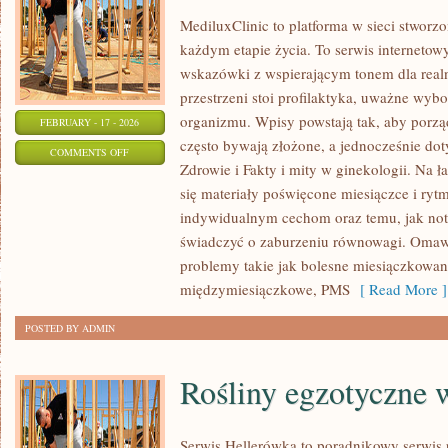
MediluxClinic to platforma w sieci stworz
każdym etapie życia. To serwis internetow
wskazówki z wspierającym tonem dla realn
przestrzeni stoi profilaktyka, uważne wy
organizmu. Wpisy powstają tak, aby porzą
FEBRUARY - 17 - 2026
często bywają złożone, a jednocześnie dot
ON
COMMENTS OFF
Zdrowie i Fakty i mity w ginekologii. Na 
ZDROWIE
się materiały poświęcone miesiączce i ry
SEKSUALNE
indywidualnym cechom oraz temu, jak not
KOBIETY
świadczyć o zaburzeniu równowagi. Omawi
problemy takie jak bolesne miesiączkowan
międzymiesiączkowe, PMS
[ Read More ]
POSTED BY ADMIN
Rośliny egzotyczne 
Serwis Hellerówka to poradnikowy serwi