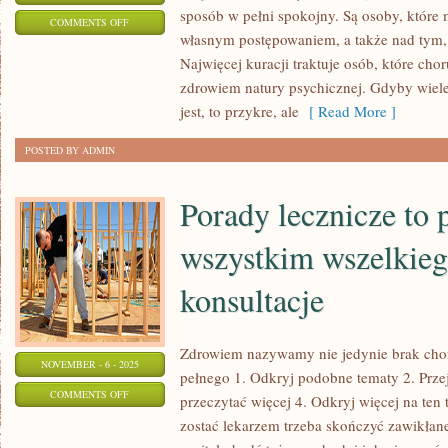
sposób w pełni spokojny. Są osoby, które
ON
COMMENTS OFF
własnym postępowaniem, a także nad tym,
DLACZEGO
Najwięcej kuracji traktuje osób, które chor
CHORUJEMY?
zdrowiem natury psychicznej. Gdyby wiele 
jest, to przykre, ale
[ Read More ]
POSTED BY ADMIN
Porady lecznicze to 
wszystkim wszelkieg
konsultacje
Zdrowiem nazywamy nie jedynie brak chor
NOVEMBER - 6 - 2025
pełnego 1. Odkryj podobne tematy 2. Przej
ON
COMMENTS OFF
przeczytać więcej 4. Odkryj więcej na ten
PORADY
zostać lekarzem trzeba skończyć zawikłane
LECZNICZE