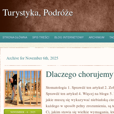
Turystyka, Podróże
STRONA GŁÓWNA
SPIS TREŚCI
BLOG INTERNETOWY
ARCHIWUM
TA
Archive for November 6th, 2025
Dlaczego chorujemy
Stomatologia 1. Sprawdź ten artykuł 2. Zo
Sprawdź ten artykuł 4. Więcej na blogu 5
jakie muszą się wykazywać niebiańską cie
każdego w sposób pełny zrozumienia, są t
Ci, jakim stawia się wielkie wymagania, kt
NOVEMBER - 6 - 2025