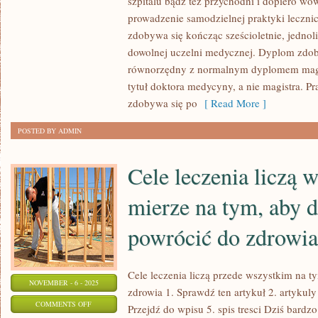
szpitalu bądź też przychodni i dopiero w
TO
prowadzenie samodzielnej praktyki lecznic
PRZEDE
zdobywa się kończąc sześcioletnie, jednoli
WSZYSTKIM
dowolnej uczelni medycznej. Dyplom zdoby
równorzędny z normalnym dyplomem magi
WSZELKIEGO
tytuł doktora medycyny, a nie magistra.
TYPU
zdobywa się po
[ Read More ]
KONSULTACJE
POSTED BY ADMIN
Cele leczenia liczą 
mierze na tym, aby d
powrócić do zdrowia
Cele leczenia liczą przede wszystkim na t
NOVEMBER - 6 - 2025
zdrowia 1. Sprawdź ten artykuł 2. artykuly
ON
COMMENTS OFF
Przejdź do wpisu 5. spis tresci Dziś bard