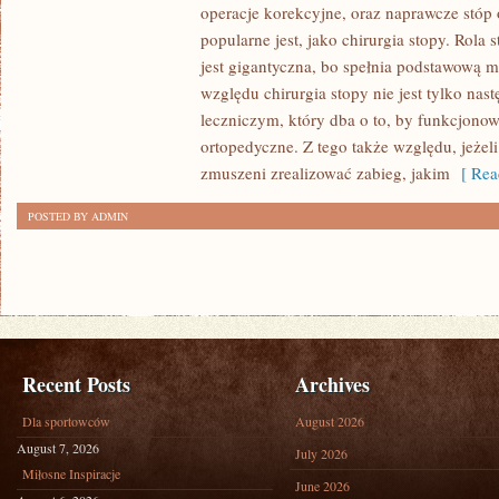
CELE
operacje korekcyjne, oraz naprawcze stóp
LECZENIA
popularne jest, jako chirurgia stopy. Rola
LICZĄ
jest gigantyczna, bo spełnia podstawową m
W
względu chirurgia stopy nie jest tylko na
GŁÓWNEJ
leczniczym, który dba o to, by funkcjonow
ortopedyczne. Z tego także względu, jeżel
MIERZE
zmuszeni zrealizować zabieg, jakim
[ Rea
NA
TYM,
POSTED BY ADMIN
ABY
DANY
PACJENT
POWRÓCIĆ
DO
ZDROWIA
Recent Posts
Archives
Dla sportowców
August 2026
August 7, 2026
July 2026
Miłosne Inspiracje
June 2026