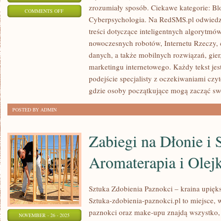
zrozumiały sposób. Ciekawe kategorie: Blo
ON
COMMENTS OFF
Cyberpsychologia. Na RedSMS.pl odwiedz
ROBOTYKA
treści dotyczące inteligentnych algorytmó
I
nowoczesnych robotów, Internetu Rzeczy,
HUAWEI
danych, a także mobilnych rozwiązań, gier
marketingu internetowego. Każdy tekst jes
podejście specjalisty z oczekiwaniami czy
gdzie osoby początkujące mogą zacząć sw
POSTED BY ADMIN
Zabiegi na Dłonie i 
Aromaterapia i Olej
Sztuka Zdobienia Paznokci – kraina upięks
Sztuka-zdobienia-paznokci.pl to miejsce, w
paznokci oraz make-upu znajdą wszystko, 
NOVEMBER - 26 - 2025