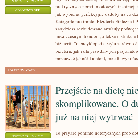
NOVEMBER - 26 - 2025
praktycznych porad, modowych inspiracji 
ON
COMMENTS OFF
jak wybierać perfekcyjne ozdoby na co dzi
MODA
Kategorie na stronie: Biżuteria Etniczna i 
I
znajdziesz rozbudowane artykuły poświęcon
BIŻUTERIA
nowoczesnym trendom, a także instrukcje
W
biżuterii. To encyklopedia stylu zarówno 
FILMIE
biżuterii, jak i dla prawdziwych pasjonatów
I
poznawać jakość kamieni, metali, wykońc
LITERATURZE
POSTED BY ADMIN
I
ŚLUBNA
Przejście na dietę nie
BIŻUTERIA
skomplikowane. O duż
już na niej wytrwać
To przykre pomimo notorycznych prób dota
NOVEMBER - 26 - 2025