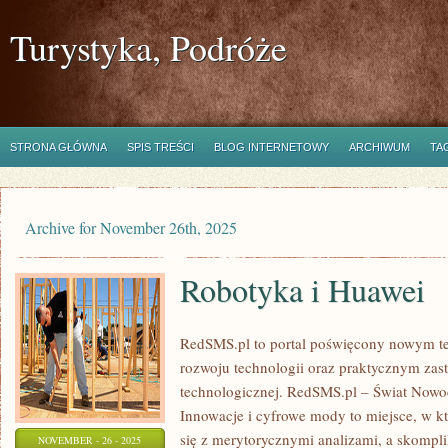
Turystyka, Podróże
STRONA GŁÓWNA
SPIS TREŚCI
BLOG INTERNETOWY
ARCHIWUM
TA
Archive for November 26th, 2025
Robotyka i Huawei
RedSMS.pl to portal poświęcony nowym t
rozwoju technologii oraz praktycznym za
technologicznej. RedSMS.pl – Świat Nowo
Innowacje i cyfrowe mody to miejsce, w k
się z merytorycznymi analizami, a skompl
NOVEMBER - 26 - 2025