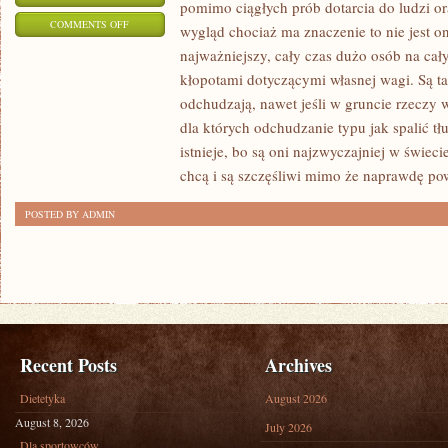
pomimo ciągłych prób dotarcia do ludzi o
ON
COMMENTS OFF
wygląd chociaż ma znaczenie to nie jest
PRZEJŚCIE
najważniejszy, cały czas dużo osób na ca
NA
kłopotami dotyczącymi własnej wagi. Są tac
DIETĘ
odchudzają, nawet jeśli w gruncie rzeczy w
NIE
dla których odchudzanie typu jak spalić t
JEST
istnieje, bo są oni najzwyczajniej w świecie
chcą i są szczęśliwi mimo że naprawdę po
SKOMPLIKOWANE.
O
POSTED BY ADMIN
DUŻO
TRUDNIEJ
JEST
JUŻ
NA
NIEJ
Recent Posts
Archives
WYTRWAĆ
Dietetyka
August 2026
August 8, 2026
July 2026
Dla sportowców