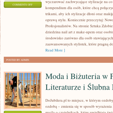
wyczarować zachwycające stylizacje na co 
ON
COMMENTS OFF
kompendium dla osób, które chcą połącz
ZABIEGI
trikami, aby ich stylizacje dłoni oraz maki
NA
oprawą stylu. Koniecznie przeczytaj: Now
DŁONIE
Profesjonalistów. Na stronie Sztuka Zdobie
I
dziedzina nail art z make-upem oraz osob
STOPY
środowisko zarówno dla osób stawiających 
I
zaawansowanych stylistek, które pragną d
AROMATERAPIA
Read More ]
I
POSTED BY ADMIN
OLEJKI
ETERYCZNE
Moda i Biżuteria w F
Literaturze i Ślubna 
DoJubilera.pl to miejsce, w którym ozdoby 
ozdobą – zmienia się w sposób wyrażenia s
myślą o czytelnikach, które uwielbiają świ